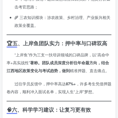
击考官思路；
🌾 三农知识模块：涉农政策、乡村治理、产业振兴相关
政策全覆盖。
🏆五、上岸鱼团队实力：押中率与口碑双高
“上岸鱼”作为三支一扶培训领域的口碑品牌，以“高命中
率+高实战性”
著称。团队成员深度分析往年命题方向，结合
江西地区政策变化与考试趋势，做到
精准押题、直击痛点。
过往学员反馈中，押中率高达
87%+
，许多考生凭借押题
卷内容，顺利冲入面试名单，实现人生“上岸”梦想。
🧠六、科学学习建议：让复习更有效