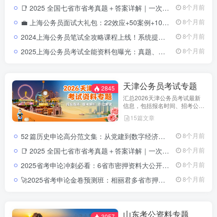
和考试动态分析，帮助考生了解
📑 2025 全国七省市省考真题＋答案详解｜一次拥有山东 · 浙江 ·四川 ·上海 ·北京 ·天津 ·江苏真题全套2025 全国省考真题全收录：七省市（山东 · 浙江 · 四川 · 上海 ·北京 ·天津 ·江苏）试卷＋详解
8个月前
天津市考特点，合理安排备考计
划，顺利参与公务员招录。
💼 上海公务员面试大礼包：22效应+50案例+100语句，助你面试高分逆袭！上海公务员面试大礼包｜高分答题思维导图+历年真题合集
8个月前
2024上海公务员笔试全攻略课程上线！系统提升行测+申论，科学推理全掌握2024上海公务员笔试课程｜行测申论全套教学视频＋资料包一站式备考方案
8个月前
2025上海公务员考试全能资料包曝光：真题、申论、行测、政策全收录2025上海公务员考试全能资料包｜含历年真题+行测申论解析+市政热点合集｜教育学习网
8个月前
天津公务员考试专题
2845
汇总2026天津公务员考试最新
信息，包括报名时间、招考公
告、职位表、笔试科目及行测申
15篇文章
论备考指南。通过政策解读和考
试动态分析，帮助考生了解天津
52 篇历史申论高分范文集：从党建到数字经济，一网打尽2024天津市考热门主题天津市考申论高分范文52篇：党建·数字经济·基层治理全覆盖
8个月前
市考特点，合理安排备考计划，
顺利参与公务员招录。
📑 2025 全国七省市省考真题＋答案详解｜一次拥有山东 · 浙江 ·四川 ·上海 ·北京 ·天津 ·江苏真题全套2025 全国省考真题全收录：七省市（山东 · 浙江 · 四川 · 上海 ·北京 ·天津 ·江苏）试卷＋详解
8个月前
2025省考申论冲刺必看：6省市密押资料大公开，高分上岸就靠它！
8个月前
🚀2025省考申论金卷预测班：相丽君多省市押题高分路径2025省考申论金卷预测视频课程
8个月前
山东考公资料专题
3057