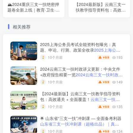
🏔️2024重庆三支一扶绝密押
【2024最新版】云南三支一
题卷全新上线｜教育·卫生·综
扶教学指导资料包：高效通
合三大类全覆盖
关 + 全面覆盖！
相关推荐
2025上海公务员考试全能资料包曝光：真
题、申论、行测、政策全收录
2025上海公务
员考试全能资料包｜含历年真题+行测申论解
193
10个月前
9.9
￥
析+市政热点合集｜教育学习网
2024云南三支一扶时政讲义更新：中央文件
+政府报告精要一览
2024云南三支一扶时政讲
义更新｜中央文件重点解析与思维导图梳理
149
10个月前
9.9
￥
【2024最新版】云南三支一扶教学指导资料
包：高效通关 + 全面覆盖！
云南三支一扶教
学指导资料包 — 全套理论讲义 + 历年真题 +
135
10个月前
9.9
￥
视频课程 | 文飞出品
🌟 山东省“三支一扶”冲刺课 — 全面备考利器
山东省三支一扶冲刺课（超格出品）｜真题 +
专项 + 模拟全覆盖
134
10个月前
9.9
￥