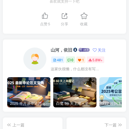
喜欢就支持一下吧
点赞
5
分享
收藏
山河，依旧
关注
481
0
1
5.8W+
这家伙很懒，什么都没有写...
2025 半月谈申论范文宝典 | 236 页高分范文与深度点评，一本掌握公文 +大作文 +核心主题2025 半月谈申论范文宝典：236 页范文 + 实战训练 +高分模板
白鹭 60 天上岸＋半月谈整体笔记集结 | 2024–2025 年申论思维全盘梳理白鹭半月谈申论笔记全集：60天上岸＋大作文＋小题＋解题总结
上一篇
下一篇