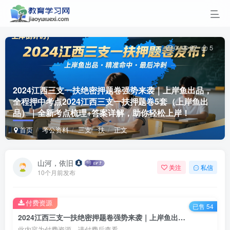
0
87
5
2024江西三支一扶绝密押题卷强势来袭｜上岸鱼出品，
全程押中考点
2024江西三支一扶押题卷5套（上岸鱼出
品）｜全新考点梳理+答案详解，助你轻松上岸！
首页
考公资料
三支一扶
正文
山河，依旧
关注
私信
10个月前发布
付费资源
已售 54
2024江西三支一扶绝密押题卷强势来袭｜上岸鱼出品，全程押中考点2024江西三支一扶押题卷5套（上岸鱼出品）｜全新考点梳理+答案详解，助你轻松上岸！
此内容为付费资源，请付费后查看