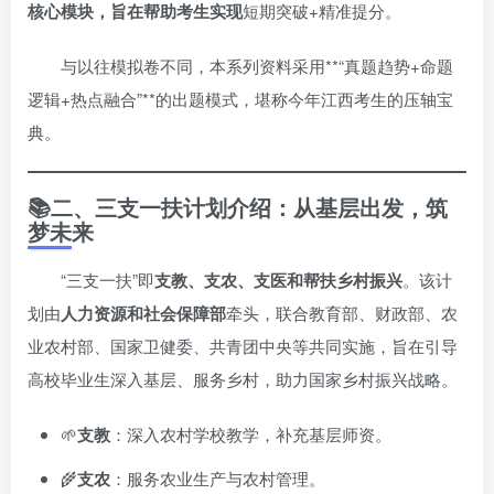
核心模块，旨在帮助考生实现
短期突破+精准提分。
与以往模拟卷不同，本系列资料采用**“真题趋势+命题
逻辑+热点融合”**的出题模式，堪称今年江西考生的压轴宝
典。
📚二、三支一扶计划介绍：从基层出发，筑
梦未来
“三支一扶”即
支教、支农、支医和帮扶乡村振兴
。该计
划由
人力资源和社会保障部
牵头，联合教育部、财政部、农
业农村部、国家卫健委、共青团中央等共同实施，旨在引导
高校毕业生深入基层、服务乡村，助力国家乡村振兴战略。
🌱
支教
：深入农村学校教学，补充基层师资。
🌾
支农
：服务农业生产与农村管理。