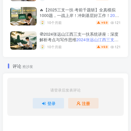
🔥【2025三支一扶·考前千题斩】全真模拟
1000题，一战上岸！冲刺基层好工作！
2024
年三支一扶考前千题斩 | 支教支农支医乡村振
121
10个月前
9.9
￥
兴必备刷题宝典
🧭2024张远山江西三支一扶系统讲座：深度
解析考点与写作思维
2024张远山江西三支一
扶系统讲座及讲义｜大作文押题卷与金句范
121
10个月前
9.9
￥
文全解析
评论
抢沙发
请登录后发表评论
登录
注册