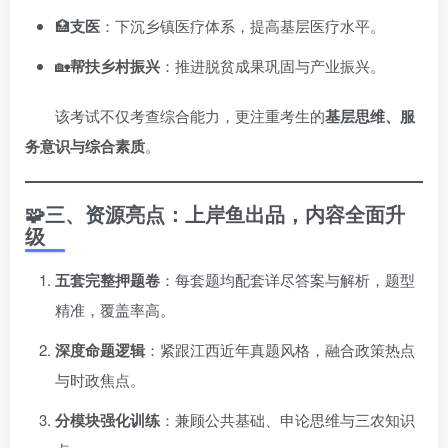
🏥
支医
：下沉乡镇医疗体系，提高基层医疗水平。
🏡
帮扶乡村振兴
：推进脱贫成果巩固与产业振兴。
该考试不仅考查综合能力，更注重考生的
基层思维、服
务意识与综合素质
。
🧩三、资源亮点：上岸鱼出品，内容全面升
级
五套完整押题卷
：每套题均配套详尽答案与解析，题型
精准，覆盖率高。
深度命题逻辑
：紧跟江西近年真题风格，融合政策热点
与时政焦点。
分模块强化训练
：兼顾公共基础、申论思维与三农知识