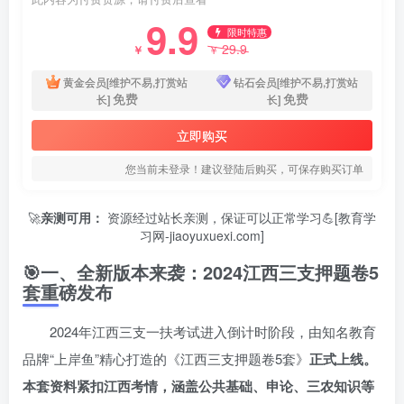
9.9
限时特惠
29.9
￥
￥
黄金会员[维护不易,打赏站
钻石会员[维护不易,打赏站
免费
免费
长]
长]
立即购买
您当前未登录！建议登陆后购买，可保存购买订单
🚀
亲测可用：
资源经过站长亲测，保证可以正常学习💪[教育学
习网-jiaoyuxuexi.com]
🎯一、全新版本来袭：2024江西三支押题卷5
套重磅发布
2024年江西三支一扶考试进入倒计时阶段，由知名教育
品牌“上岸鱼”精心打造的《江西三支押题卷5套》
正式上线。
本套资料紧扣江西考情，涵盖公共基础、申论、三农知识等