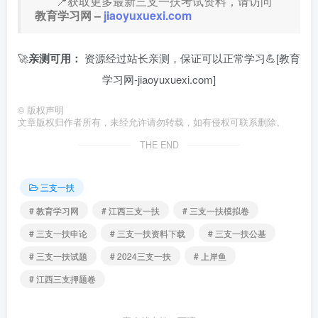
📍获取更多最新三支一扶考试资料，请访问
教育学习网 –
jiaoyuxuexi.com
🚀
亲测可用：
资源经过站长亲测，保证可以正常学习💪[教育
学习网-jiaoyuxuexi.com]
©
版权声明
文章版权归作者所有，未经允许请勿转载，如有侵权可联系删除。
THE END
三支一扶
# 教育学习网
# 江西三支一扶
# 三支一扶模拟卷
# 三支一扶申论
# 三支一扶资料下载
# 三支一扶公基
# 三支一扶试题
# 2024三支一扶
# 上岸鱼
# 江西三支押题卷