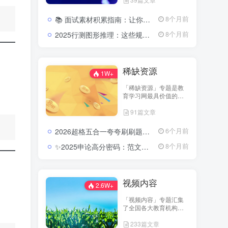
机构与名师团队的优质
内容，包括历年真题、
📚 面试素材积累指南：让你的答案瞬间有厚度、有高度2026公务员面试素材积累：高频热点与表达技巧
8个月前
考点讲义、笔记汇编、
复习计划表等，全站免
2025行测图形推理：这些规律一抓就准，分数直线上升2025公务员行测图形推理考点分析与实战模拟视频教程
8个月前
费开放下载。 无论你是
备考教师资格、公务
员、省考，还是事业单
位考试，都能在这里找
稀缺资源
到高质量的资料资源，
1W+
帮助你在备考路上实现
「稀缺资源」专题是教
“零成本高效率”的学习体
育学习网最具价值的资
验。 我们相信——知识
料库之一，专注收录各
的传播不应设限，学习
91篇文章
类珍稀、高质量的考试
的起点从免费开始。
资源。这里包含名师团
队内部讲义、历年未公
2026超格五合一夸夸刷刷题营：把行测申论的每个模块都刷成你的得分习惯2026超格行测申论五合一夸夸刷刷题营资源
6个月前
开真题、预测密卷、实
战笔记等，全部内容经
✨2025申论高分密码：范文模板与规范词的系统进阶路径(含半月谈内部资料多份)2025公务员申论范文及模板合集
8个月前
过严格筛选与分类整
理。 这些资料往往具有
高针对性与高命中率，
可为考生提供更深层次
视频内容
的复习指导与应试策略
2.6W+
参考。 在这里，你可以
「视频内容」专题汇集
探索到他人无法轻易获
了全国各大教育机构的
取的核心学习资料，让
核心视频课程，包括系
你的备考更具深度和方
233篇文章
统班、冲刺班、专项突
向感。