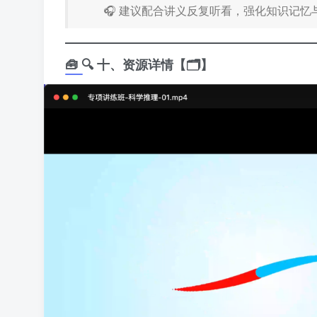
🎧 建议配合讲义反复听看，强化知识记忆
🧰 🔍 十、资源详情【🗂️】