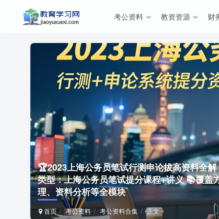
考公资料
教资资源
财
🏆2023上海公务员笔试行测申论拔高资料全
类型：上海公务员笔试提分课程+讲义 📚覆
理、资料分析等全模块
首页
考公资料
考公资料合集
正文