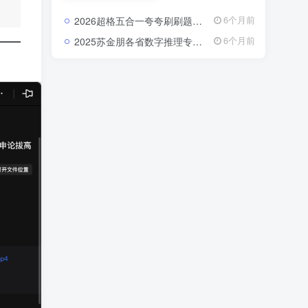
破课、真题解析课等类
型。 每一套课程都由资
2026超格五合一夸夸刷刷题营：把行测申论的每个模块都刷成你的得分习惯2026超格行测申论五合一夸夸刷刷题营资源
6个月前
深讲师录制，注重逻辑
梳理与实战演练，内容
2025苏金朋各省数字推理专项：真题一过，省考数列规律全在掌握中2025苏金朋各省数字推理专项真题课资源
6个月前
紧扣最新考试大纲，覆
盖行测、申论、教育综
合知识、公共基础知识
等核心模块。 通过视频
学习，你可以在碎片化
时间里高效吸收知识，
快速掌握答题技巧，实
现“看得懂、学得快、用
得上”的备考体验。