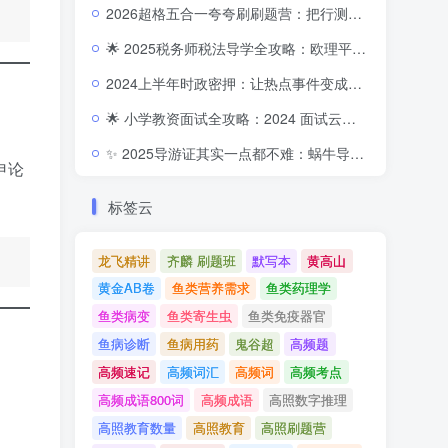
2026超格五合一夸夸刷刷题营：把行测申论的每个模块都刷成你的得分习惯
🌟 2025税务师税法导学全攻略：欧理平老师6模块速破入门壁垒
2024上半年时政密押：让热点事件变成你的得分链条
2
🌟 小学教资面试全攻略：2024 面试云课，一课到底打通结构化・试讲・模拟三大环节
✨ 2025导游证其实一点都不难：蜗牛导考《速记宝典》深度解析与通关密码
申论
标签云
龙飞精讲
齐麟 刷题班
默写本
黄高山
黄金AB卷
鱼类营养需求
鱼类药理学
鱼类病变
鱼类寄生虫
鱼类免疫器官
鱼病诊断
鱼病用药
鬼谷超
高频题
高频速记
高频词汇
高频词
高频考点
高频成语800词
高频成语
高照数字推理
高照教育数量
高照教育
高照刷题营