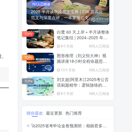
757人已阅读
2025 半月谈申论范文宝典 | 236 页高分
范文与深度点评，一本掌握公文...
白鹭 60 天上岸＋半月谈整体
TOP2
笔记集结 | 2024–2025 年申
论思维全盘梳理白鹭半月谈
9个月前
655人已阅读
申论笔记全集：60天上岸＋
大作文＋小题＋解题总结
图形推理（刘义恒大神）视
破。
TOP3
频讲座18小时全程命题思维
训练·系统攻克行测图推高分
10个月前
586人已阅读
题
刘文超|阿里木江2025考公言
TOP4
语刷题精华：逻辑脉络的轻
松解码2025公务员考试言语
8个月前
586人已阅读
理解刷题视频课程
猜你喜欢
最近更新
热门推荐
🚀2025省考申论金卷预测班：相丽君多省市押题高分路径