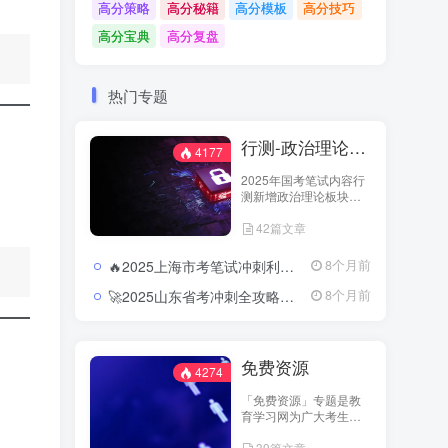
高分策略
高分秘籍
高分模板
高分技巧
高分宝典
高分复盘
热门专题
行测-政治理论（国考2025新增科目）
4177
2025年国考笔试内容行
测新增政治理论板块，
行测笔试内容从以往的
42篇文章
五大板块变成六大板
块，具体试题分为：政
治理论、常识判断、言
🔥2025上海市考笔试冲刺利器：押题卷与模块冲刺的精准结合2025上海市考行测押题卷及冲刺资料合集
8个月前
语理解与表达、数量关
系、判断推理和资料分
🚀2025山东省考冲刺全攻略：押题预测与时政热点直击核心2025山东省考行测押题卷及申论预测合集
8个月前
析六大板块。教育学习
网-jiaoyuxuexi.com加强
对此新增科目资源的整
理以供广大考生进行学
免费资源
习和温故。
4274
「免费资源」专题是教
育学习网为广大考生打
造的开放学习专区。这
39篇文章
里汇集了来自主流教育