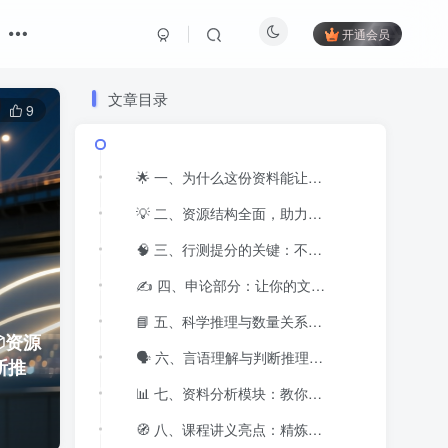
开通会员
文章目录
9
🌟 一、为什么这份资料能让你“提分看得见”
💡 二、资源结构全面，助力行测全模块突破
🧠 三、行测提分的关键：不是会做题，而是“会选项”
✍️ 四、申论部分：让你的文章更像“录用者写的”
📘 五、科学推理与数量关系：公式不多，但足够实用
📦资源
🗣️ 六、言语理解与判断推理：让阅读速度提升50%
断推
📊 七、资料分析模块：教你把“数字”变成“信息”
🧭 八、课程讲义亮点：精炼、结构化、实战导向