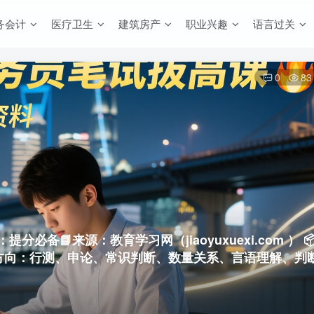
务会计
医疗卫生
建筑房产
职业兴趣
语言过关
0
83
解：提分必备
📘来源：教育学习网（jiaoyuxuexi.com ） 
盖方向：行测、申论、常识判断、数量关系、言语理解、判