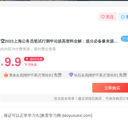
关注
已售
🏆2023上海公务员笔试行测申论拔高资料全解：提分必备📘来源：教育学习网（jiaoyuxuexi.com ） 📦资源类型：上海公务员笔试提分课程+讲义 📚覆盖方向：行测、申论、常识判断、数量关系、言语理解、判断推理、资料分析等全模块
此内容为付费资源，请付费后查看
9.9
限时特惠
29.9
￥
￥
免费
免费
黄金会员[维护不易,打赏站长]
钻石会员[维护不易,打赏站长]
立即购买
您当前未登录！建议登陆后购买，可保存购买订
可以正常学习💪[教育学习网-jiaoyuxuexi.com]