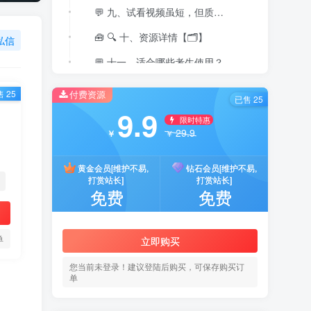
💬 九、试看视频虽短，但质量极高
🧰 🔍 十、资源详情【🗂️】
私信
💬 十一、适合哪些考生使用？
🏁 十二、结语：不只是复习资料，而是上岸利器
付费资源
 25
已售 25
9.9
限时特惠
29.9
￥
￥
黄金会员[维护不易,
钻石会员[维护不易,
打赏站长]
打赏站长]
免费
免费
单
立即购买
您当前未登录！建议登陆后购买，可保存购买订
单