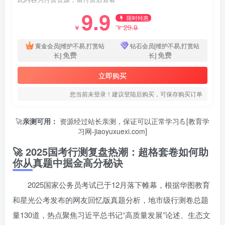
9.9
限时特惠
29.9
￥
￥
黄金会员[维护不易,打赏站
钻石会员[维护不易,打赏站
免费
免费
长]
长]
立即购买
您当前未登录！建议登陆后购买，可保存购买订单
🚀
亲测可用：
资源经过站长亲测，保证可以正常学习💪[教育学
习网-jiaoyuxuexi.com]
🚀 2025国考行测复盘热潮：超格套卷如何助
你从真题中掘金高分秘诀
2025国家公务员考试已于12月落下帷幕，根据华图教育
和星光公考发布的网友回忆版真题分析，地市级行测卷总题
量130道，热点聚焦习近平总书记“高质量发展”论述、生态文