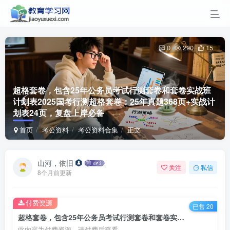
0
290
15
超格套卷，包含25年公务员考试行测套卷和套卷实战班
计划表
2025国考行测超格套卷：25年真题368页+实战计
划表24页，复盘上岸必备
首页
考公资料
考公资料合集
正文
山河，依旧
关注
私信
8个月前更新
付费资源
已售 20
超格套卷，包含25年公务员考试行测套卷和套卷实战班计划表2025国考行测超格套卷：25年真题368页+实战计划表24页，复盘上岸必备
此内容为付费资源，请付费后查看