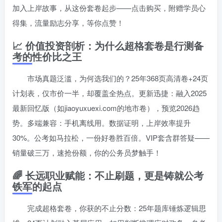
加入上岸故事，从这份套卷起步——点击购买，附赠学员心
得集，流量励志分享，等你点赞！
📈 价值投资剖析：为什么超格套卷是行测备
考的性价比之王
市场真题泛滥，为何选我们的？25年368页高清卷+24页
计划表，仅市价一半，却覆盖全热点。更新迅捷：融入2025
最新回忆版（如jiaoyuxuexi.com的地市卷），预览2026趋
势。多端兼容：手机离线用。数据证明，上岸效率提升
30%。公考如马拉松，一份好卷胜百倍。VIP套含群答疑——
销量破三万，速抢份额，你的公务员梦触手！
🌈 长远职业赋能：不止刷题，更是铸就公考
铁军的起点
完成超格套卷，你获的不止分数：25年题库锤炼逻辑思