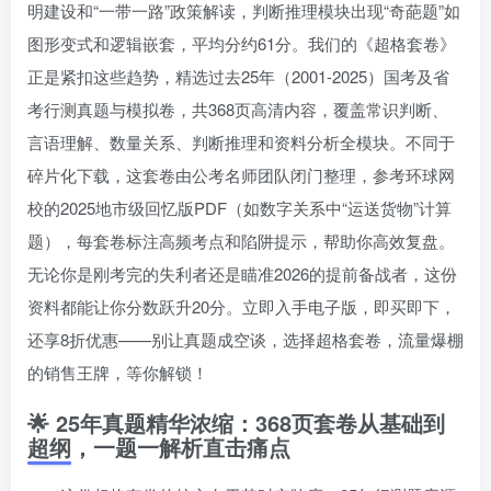
明建设和“一带一路”政策解读，判断推理模块出现“奇葩题”如
图形变式和逻辑嵌套，平均分约61分。我们的《超格套卷》
正是紧扣这些趋势，精选过去25年（2001-2025）国考及省
考行测真题与模拟卷，共368页高清内容，覆盖常识判断、
言语理解、数量关系、判断推理和资料分析全模块。不同于
碎片化下载，这套卷由公考名师团队闭门整理，参考环球网
校的2025地市级回忆版PDF（如数字关系中“运送货物”计算
题），每套卷标注高频考点和陷阱提示，帮助你高效复盘。
无论你是刚考完的失利者还是瞄准2026的提前备战者，这份
资料都能让你分数跃升20分。立即入手电子版，即买即下，
还享8折优惠——别让真题成空谈，选择超格套卷，流量爆棚
的销售王牌，等你解锁！
🌟 25年真题精华浓缩：368页套卷从基础到
超纲，一题一解析直击痛点