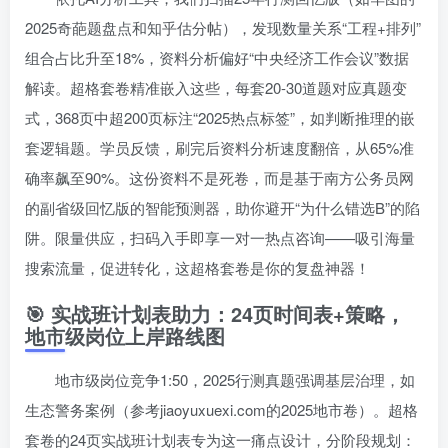
2025奇葩题盘点和知乎估分帖），发现数量关系“工程+排列”
组合占比升至18%，资料分析偏好“中央经济工作会议”数据
解读。超格套卷精准嵌入这些，每套20-30道题对应真题变
式，368页中超200页标注“2025热点标签”，如判断推理的嵌
套逻辑题。学员反馈，刷完后资料分析速度翻倍，从65%准
确率飙至90%。这份资料不是死卷，而是基于南方公务员网
的副省级回忆版的智能预测器，助你避开“为什么错选B”的陷
阱。限量供应，扫码入手即享一对一热点咨询——吸引海量
搜索流量，促进转化，这超格套卷是你的复盘神器！
🎯 实战班计划表助力：24页时间表+策略，
地市级岗位上岸路线图
地市级岗位竞争1:50，2025行测真题强调基层治理，如
生态警务案例（参考jiaoyuxuexi.com的2025地市卷）。超格
套卷的24页实战班计划表专为这一痛点设计，分阶段规划：