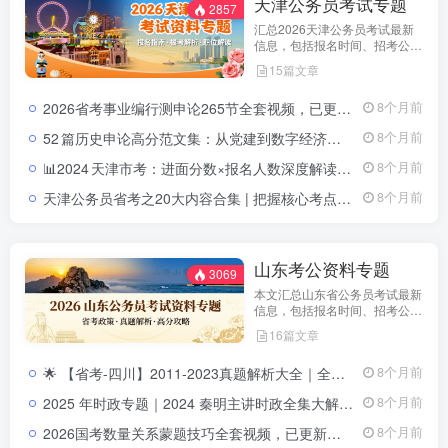
天津公务员考试专题
2857
汇总2026天津公务员考试最新
信息，包括报名时间、招考公
告、职位表、笔试科目及行测申
15篇文章
论备考指南。通过政策解读和考
试动态分析，帮助考生了解天津
2026省考事业编行测申论265节全套视频，已更新完结（零基础专用）2026公务员事业单位行测申论265节视频课程
8个月前
市考特点，合理安排备考计划，
顺利参与公务员招录。
52 篇历史申论高分范文集：从党建到数字经济，一网打尽2024天津市考热门主题天津市考申论高分范文52篇：党建·数字经济·基层治理全覆盖
8个月前
📊2024 天津市考：进面分数×报名人数深度解读！2024 天津市考报名人数／进面分数大揭秘｜公安岗 vs 普通岗全面分析
8个月前
天津公务员省考之20大内容合集 | 把握核心考点天津公务员省考之20大内容合集｜二十大报告精讲+常识精编+思维导图系统课
8个月前
山东考公资料专题
3069
本文汇总山东省公务员考试最新
信息，包括报名时间、招考公
告、职位表、笔试科目及行测申
16篇文章
论备考指南。通过政策解读和考
试动态分析，帮助考生了解天津
🌟 【省考-四川】2011-2023真题解析大全｜全省历年申论&行测题库四川省历年真题带解析 | 2011-2023申论&行测真题合集
8个月前
市考特点，合理安排备考计划，
顺利参与公务员招录。
2025 年时政专题｜2024 秦明主讲时政全集大解析2025 年时政专题｜2024 秦明主讲时政全集大解析
8个月前
2026国考数量关系蒙题技巧全套视频，已更新完结（复盘）2026公务员数量关系蒙题技巧视频
8个月前