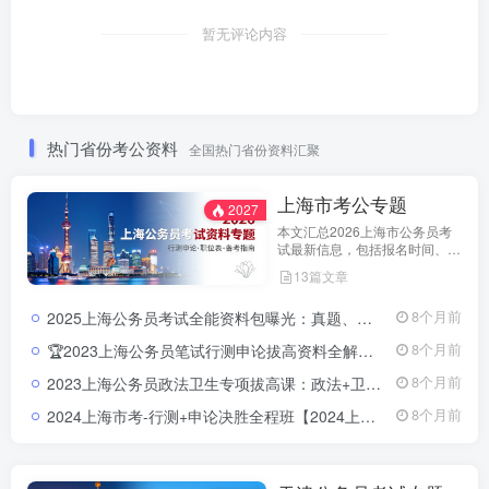
暂无评论内容
热门省份考公资料
全国热门省份资料汇聚
上海市考公专题
2027
本文汇总2026上海市公务员考
试最新信息，包括报名时间、招
考公告、职位表、笔试科目及行
13篇文章
测申论备考指南。通过政策解读
和考试动态分析，帮助考生了解
2025上海公务员考试全能资料包曝光：真题、申论、行测、政策全收录2025上海公务员考试全能资料包｜含历年真题+行测申论解析+市政热点合集｜教育学习网
8个月前
天津市考特点，合理安排备考计
划，顺利参与公务员招录。
🏆2023上海公务员笔试行测申论拔高资料全解：提分必备📘来源：教育学习网（jiaoyuxuexi.com ） 📦资源类型：上海公务员笔试提分课程+讲义 📚覆盖方向：行测、申论、常识判断、数量关系、言语理解、判断推理、资料分析等全模块
8个月前
2023上海公务员政法卫生专项拔高课：政法+卫生+信息技术，一站掌握核心考点！📘 来源：教育学习网（jiaoyuxuexi.com ） 📦 资源类型：政法卫生专项提分资料 + 讲义 + 试看视频 📚 涵盖方向：卫生健康管理、信息技术、政法基础、基层人民警察专项等
8个月前
2024上海市考-行测+申论决胜全程班【2024上海市考全程班】一次掌握行测+申论，突破高分就在眼前！
8个月前