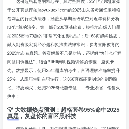
这份超格套卷的核心在于其时空跨度，25年行测题库源
于公开真题库如jiaoyuxuexi.com的2025山东省考回忆版和粉
笔网盘的行政执法卷，涵盖从早期言语填空到近年资料分析
KPI计算的演变。第一部分200页基础卷，模拟地市级入门题
如2025市地79题的“非常态化图形推理”；后168页超纲挑战，
融入副省级宏观经济题和执法类法律常识，参考壹阳教育的
2025地市卷真题。答案解析不只是对错，还拆解“为什么行程
问题用倒推法”，结合Bilibili秦明视频讲解的步骤，避免卡
壳。数据显示，使用25年题库的考生，言语理解准确率提升
25%。从应届生到在职转行，这368页都能定制你的刷题路
径。特惠购买，还赠2025奇葩题专题——专业浓缩，销售火
热中！
💡 大数据热点预测：超格套卷95%命中2025
真题，复盘你的盲区黑科技
依托AI分析工具，我们扫描25年行测回忆版（如华图的