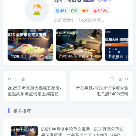
山河，依旧
关注
481
0
1
5.9W+
这家伙很懒，什么都没有写...
2025 半月谈申论范文宝典 | 236 页高分范文与深度点评，一本掌握公文 +大作文 +核心主题2025 半月谈申论范文宝典：236 页范文 + 实战训练 +高分模板
白鹭 60 天上岸＋半月谈整体笔记集结 | 2024–2025 年申论思维全盘梳理白鹭半月谈申论笔记全集：60天上岸＋大作文＋小题＋解题总结
上一篇
下一篇
2025国考真题大揭秘五整套-
考公押题-时政常识专项合集
重温高频考点锁定上岸路径
汇总超240G资料
相关推荐
2025 半月谈申论范文宝典 | 236 页高分范文
与深度点评，一本掌握公文 +大作文 +核心主