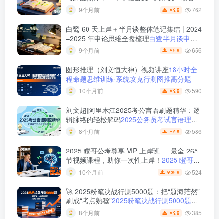
题
2025 半月谈申论范文宝典：236 页范文 +
762
9个月前
9.9
￥
实战训练 +高分模板
白鹭 60 天上岸＋半月谈整体笔记集结 | 2024
–2025 年申论思维全盘梳理
白鹭半月谈申论
笔记全集：60天上岸＋大作文＋小题＋解题
656
9个月前
9.9
￥
总结
图形推理（刘义恒大神）视频讲座
18小时全
程命题思维训练·系统攻克行测图推高分题
590
10个月前
9.9
￥
刘文超|阿里木江2025考公言语刷题精华：逻
辑脉络的轻松解码
2025公务员考试言语理解
刷题视频课程
586
8个月前
9.9
￥
2025 瞪哥公考尊享 VIP 上岸班 — 最全 265
节视频课程，助你一次性上岸！
2025 瞪哥公
考尊享 VIP 上岸班 — 最全 265 节视频课
524
10个月前
39.9
￥
程，助你一次性上岸！
🚀 2025粉笔决战行测5000题：把“题海茫然”
刷成“考点熟稔”
2025粉笔决战行测5000题上
册下册
385
8个月前
9.9
￥