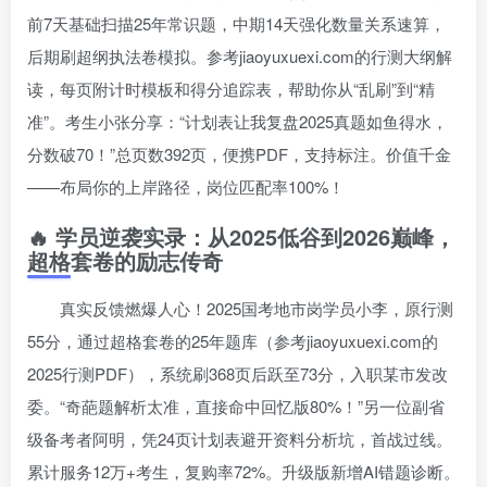
前7天基础扫描25年常识题，中期14天强化数量关系速算，
后期刷超纲执法卷模拟。参考jiaoyuxuexi.com的行测大纲解
读，每页附计时模板和得分追踪表，帮助你从“乱刷”到“精
准”。考生小张分享：“计划表让我复盘2025真题如鱼得水，
分数破70！”总页数392页，便携PDF，支持标注。价值千金
——布局你的上岸路径，岗位匹配率100%！
🔥 学员逆袭实录：从2025低谷到2026巅峰，
超格套卷的励志传奇
真实反馈燃爆人心！2025国考地市岗学员小李，原行测
55分，通过超格套卷的25年题库（参考jiaoyuxuexi.com的
2025行测PDF），系统刷368页后跃至73分，入职某市发改
委。“奇葩题解析太准，直接命中回忆版80%！”另一位副省
级备考者阿明，凭24页计划表避开资料分析坑，首战过线。
累计服务12万+考生，复购率72%。升级版新增AI错题诊断。