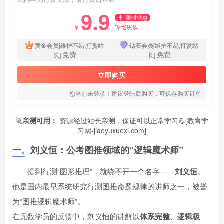
9.9
限时特惠
29.9
￥
￥
黄金会员[维护不易,打赏站
钻石会员[维护不易,打赏站
免费
免费
长]
长]
立即购买
您当前未登录！建议登陆后购买，可保存购买订单
🚀
亲测可用：
资源经过站长亲测，保证可以正常学习💪[教育学
习网-jiaoyuxuexi.com]
一、刘义恒：公考图推领域的“逻辑魔术师”
提到行测“图形推理”，就绕不开一个名字——
刘义恒
。
他是国内最早系统研究行测图推命题规律的讲师之一，被誉
为“图推逻辑魔术师”。
在无数学员的反馈中，刘义恒的讲解以
体系完整、逻辑极