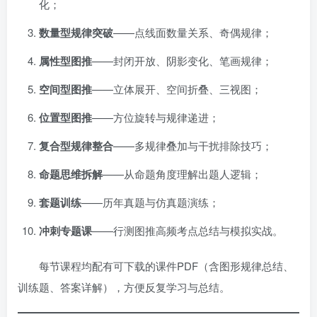
化；
数量型规律突破
——点线面数量关系、奇偶规律；
属性型图推
——封闭开放、阴影变化、笔画规律；
空间型图推
——立体展开、空间折叠、三视图；
位置型图推
——方位旋转与规律递进；
复合型规律整合
——多规律叠加与干扰排除技巧；
命题思维拆解
——从命题角度理解出题人逻辑；
套题训练
——历年真题与仿真题演练；
冲刺专题课
——行测图推高频考点总结与模拟实战。
每节课程均配有可下载的课件PDF（含图形规律总结、
训练题、答案详解），方便反复学习与总结。