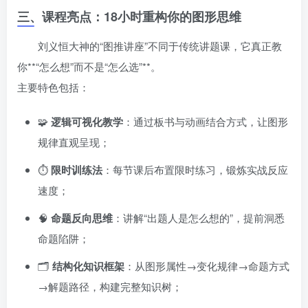
三、课程亮点：18小时重构你的图形思维
刘义恒大神的“图推讲座”不同于传统讲题课，它真正教
你**“怎么想”而不是“怎么选”**。
主要特色包括：
🧩
逻辑可视化教学
：通过板书与动画结合方式，让图形
规律直观呈现；
⏱️
限时训练法
：每节课后布置限时练习，锻炼实战反应
速度；
🧠
命题反向思维
：讲解“出题人是怎么想的”，提前洞悉
命题陷阱；
🗂️
结构化知识框架
：从图形属性→变化规律→命题方式
→解题路径，构建完整知识树；