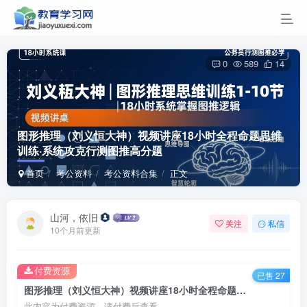
0
589
14
图形推理（刘义恒大神）视频讲座
18小时全程命题思维
训练·系统攻克行测图推高分题
首页
考公资料
考公资料合集
正文
山河，依旧
关注
私信
10个月前更新
付费资源
已售 27
图形推理（刘义恒大神）视频讲座18小时全程命题思维训练·系统攻克行测图推高分题
此内容为付费资源，请付费后查看