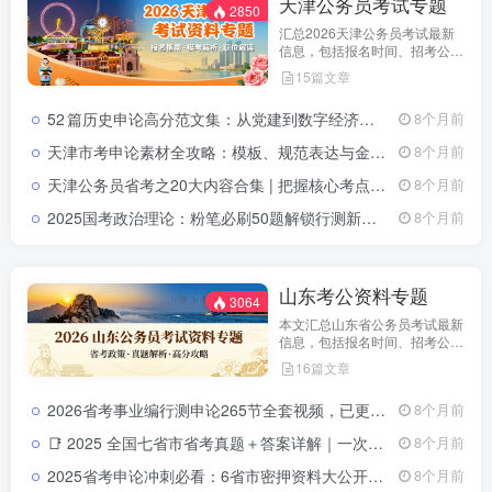
天津公务员考试专题
2850
汇总2026天津公务员考试最新
信息，包括报名时间、招考公
告、职位表、笔试科目及行测申
15篇文章
论备考指南。通过政策解读和考
试动态分析，帮助考生了解天津
52 篇历史申论高分范文集：从党建到数字经济，一网打尽2024天津市考热门主题天津市考申论高分范文52篇：党建·数字经济·基层治理全覆盖
8个月前
市考特点，合理安排备考计划，
顺利参与公务员招录。
天津市考申论素材全攻略：模板、规范表达与金句积累指南天津市考申论素材积累攻略：模板、规范表达与金句提升指南
8个月前
天津公务员省考之20大内容合集 | 把握核心考点天津公务员省考之20大内容合集｜二十大报告精讲+常识精编+思维导图系统课
8个月前
2025国考政治理论：粉笔必刷50题解锁行测新增模块（涵盖江西、贵州、深圳、黑龙江、全国）2025国考政治理论必刷题解析（免费下载）
8个月前
山东考公资料专题
3064
本文汇总山东省公务员考试最新
信息，包括报名时间、招考公
告、职位表、笔试科目及行测申
16篇文章
论备考指南。通过政策解读和考
试动态分析，帮助考生了解天津
2026省考事业编行测申论265节全套视频，已更新完结（零基础专用）2026公务员事业单位行测申论265节视频课程
8个月前
市考特点，合理安排备考计划，
顺利参与公务员招录。
📑 2025 全国七省市省考真题＋答案详解｜一次拥有山东 · 浙江 ·四川 ·上海 ·北京 ·天津 ·江苏真题全套2025 全国省考真题全收录：七省市（山东 · 浙江 · 四川 · 上海 ·北京 ·天津 ·江苏）试卷＋详解
8个月前
2025省考申论冲刺必看：6省市密押资料大公开，高分上岸就靠它！
8个月前