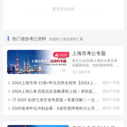
暂无评论内容
热门省份考公资料
全国热门省份资料汇聚
上海市考公专题
2022
本文汇总2026上海市公务员考
试最新信息，包括报名时间、招
考公告、职位表、笔试科目及行
13篇文章
测申论备考指南。通过政策解读
和考试动态分析，帮助考生了解
2024上海市考-行测+申论决胜全程班【2024上海市考全程班】一次掌握行测+申论，突破高分就在眼前！
8个月前
天津市考特点，合理安排备考计
划，顺利参与公务员招录。
2024上海公务员笔试全攻略课程上线！系统提升行测+申论，科学推理全掌握2024上海公务员笔试课程｜行测申论全套教学视频＋资料包一站式备考方案
8个月前
📑 2025 全国七省市省考真题＋答案详解｜一次拥有山东 · 浙江 ·四川 ·上海 ·北京 ·天津 ·江苏真题全套2025 全国省考真题全收录：七省市（山东 · 浙江 · 四川 · 上海 ·北京 ·天津 ·江苏）试卷＋详解
8个月前
2025省考申论冲刺必看：6省市密押资料大公开，高分上岸就靠它！
8个月前