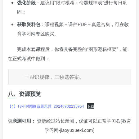
强化阶段
：建议用“限时模考＋命题规律表”进行每日巩
固；
获取资料包
：课程视频＋课件PDF＋真题合集，可在教
育学习网专区购买。
完成本套课程后，你将具备完整的“图形逻辑框架”，能
在正式考试中做到：
一眼识规律，三秒选答案。
八、资源预览
【4】18小时图推命题思维_20240902235954
下载
🚀
亲测可用：
资源经过站长亲测，保证可以正常学习💪[教育
学习网-jiaoyuxuexi.com]