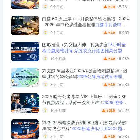
题
2025 半月谈申论范文宝典：236 页范文 +
761
9个月前
9.9
￥
实战训练 +高分模板
白鹭 60 天上岸＋半月谈整体笔记集结 | 2024
–2025 年申论思维全盘梳理
白鹭半月谈申论
笔记全集：60天上岸＋大作文＋小题＋解题
655
9个月前
9.9
￥
总结
图形推理（刘义恒大神）视频讲座
18小时全
程命题思维训练·系统攻克行测图推高分题
589
10个月前
9.9
￥
刘文超|阿里木江2025考公言语刷题精华：逻
辑脉络的轻松解码
2025公务员考试言语理解
刷题视频课程
586
8个月前
9.9
￥
2025 瞪哥公考尊享 VIP 上岸班 — 最全 265
节视频课程，助你一次性上岸！
2025 瞪哥公
考尊享 VIP 上岸班 — 最全 265 节视频课
522
10个月前
39.9
￥
程，助你一次性上岸！
🚀 2025粉笔决战行测5000题：把“题海茫然”
刷成“考点熟稔”
2025粉笔决战行测5000题上
册下册
385
8个月前
9.9
￥