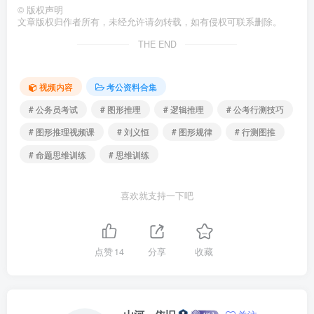
©
版权声明
文章版权归作者所有，未经允许请勿转载，如有侵权可联系删除。
THE END
视频内容
考公资料合集
# 公务员考试
# 图形推理
# 逻辑推理
# 公考行测技巧
# 图形推理视频课
# 刘义恒
# 图形规律
# 行测图推
# 命题思维训练
# 思维训练
喜欢就支持一下吧
点赞
14
分享
收藏