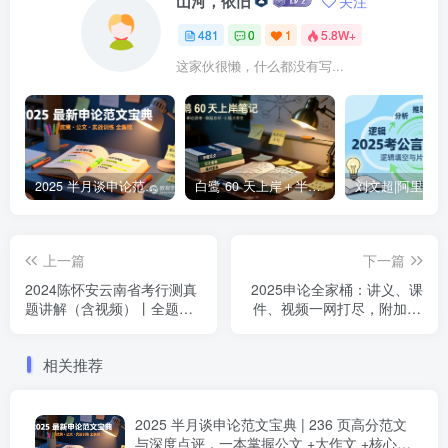
山河，依旧
关注
481
0
1
5.8W+
这家伙很懒，什么都没有写...
2025 半月谈申论范文宝典 | 236 页高分范文与深度点评，一本掌握公文 +大作文 +核心主题2025 半月谈申论范文宝典：236 页范文 + 实战训练 +高分模板
白鹭 60 天上岸＋半月谈整体笔记集结 | 2024–2025 年申论思维全盘梳理白鹭半月谈申论笔记全集：60天上岸＋大作文＋小题＋解题总结
上一篇
下一篇
2024陈怀安云南省考行测真
2025申论全家桶：讲义、课
题讲解（含视频）丨全题型
件、视频一网打尽，附加24
深度剖析＋高分思路总结
年冰哥资源包
相关推荐
2025 半月谈申论范文宝典 | 236 页高分范文
与深度点评，一本掌握公文 +大作文 +核心主