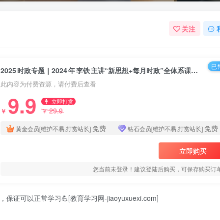
关注
已售
2025 时政专题｜2024 年 李铁 主讲“新思想+每月时政”全体系课程解读2025 时政专题｜2024 年 李铁 主讲“新思想+每月时政”全体系课程解读
此内容为付费资源，请付费后查看
9.9
立即打赏
29.9
￥
￥
免费
免费
黄金会员[维护不易,打赏站长]
钻石会员[维护不易,打赏站长]
立即购买
您当前未登录！建议登陆后购买，可保存购买订
可以正常学习💪[教育学习网-jiaoyuxuexi.com]