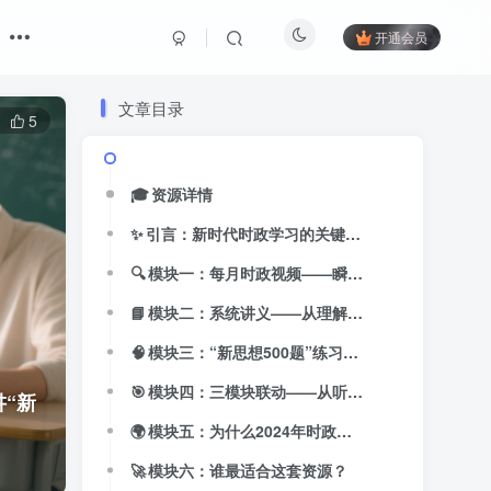
开通会员
文章目录
5
🎓 资源详情
✨ 引言：新时代时政学习的关键节点
🔍 模块一：每月时政视频——瞬息万变中厘清主线
📘 模块二：系统讲义——从理解到结构化输出
🧠 模块三：“新思想500题”练习库——理论理解转化为自测能力
🎯 模块四：三模块联动——从听→看→练构建闭环
讲“新
🌍 模块五：为什么2024年时政尤为重要？
🚀 模块六：谁最适合这套资源？