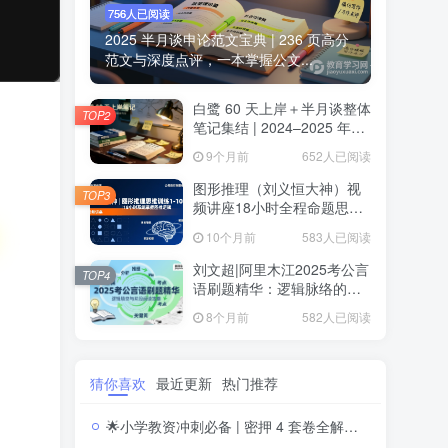
756人已阅读
2025 半月谈申论范文宝典 | 236 页高分
范文与深度点评，一本掌握公文...
白鹭 60 天上岸＋半月谈整体
TOP2
笔记集结 | 2024–2025 年申
论思维全盘梳理白鹭半月谈
9个月前
652人已阅读
申论笔记全集：60天上岸＋
大作文＋小题＋解题总结
图形推理（刘义恒大神）视
TOP3
频讲座18小时全程命题思维
训练·系统攻克行测图推高分
10个月前
583人已阅读
题
刘文超|阿里木江2025考公言
TOP4
语刷题精华：逻辑脉络的轻
松解码2025公务员考试言语
8个月前
582人已阅读
理解刷题视频课程
猜你喜欢
最近更新
热门推荐
🌟小学教资冲刺必备 | 密押 4 套卷全解析，答题思路与命题趋势一网打尽