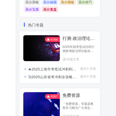
高分策略
高分秘籍
高分模板
高分技巧
高分宝典
高分复盘
热门专题
行测-政治理论（国考2025新增科目）
4164
2025年国考笔试内容行
测新增政治理论板块，
行测笔试内容从以往的
42篇文章
五大板块变成六大板
块，具体试题分为：政
治理论、常识判断、言
🔥2025上海市考笔试冲刺利器：押题卷与模块冲刺的精准结合2025上海市考行测押题卷及冲刺资料合集
8个月前
语理解与表达、数量关
系、判断推理和资料分
🚀2025山东省考冲刺全攻略：押题预测与时政热点直击核心2025山东省考行测押题卷及申论预测合集
8个月前
析六大板块。教育学习
网-jiaoyuxuexi.com加强
对此新增科目资源的整
理以供广大考生进行学
免费资源
习和温故。
4267
「免费资源」专题是教
育学习网为广大考生打
造的开放学习专区。这
39篇文章
里汇集了来自主流教育