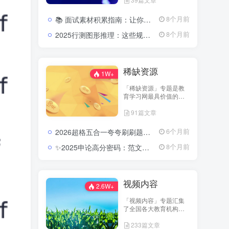
机构与名师团队的优质
内容，包括历年真题、
📚 面试素材积累指南：让你的答案瞬间有厚度、有高度2026公务员面试素材积累：高频热点与表达技巧
8个月前
考点讲义、笔记汇编、
复习计划表等，全站免
2025行测图形推理：这些规律一抓就准，分数直线上升2025公务员行测图形推理考点分析与实战模拟视频教程
8个月前
费开放下载。 无论你是
备考教师资格、公务
员、省考，还是事业单
位考试，都能在这里找
稀缺资源
到高质量的资料资源，
1W+
帮助你在备考路上实现
「稀缺资源」专题是教
“零成本高效率”的学习体
育学习网最具价值的资
验。 我们相信——知识
料库之一，专注收录各
的传播不应设限，学习
91篇文章
类珍稀、高质量的考试
的起点从免费开始。
资源。这里包含名师团
队内部讲义、历年未公
2026超格五合一夸夸刷刷题营：把行测申论的每个模块都刷成你的得分习惯2026超格行测申论五合一夸夸刷刷题营资源
6个月前
开真题、预测密卷、实
战笔记等，全部内容经
✨2025申论高分密码：范文模板与规范词的系统进阶路径(含半月谈内部资料多份)2025公务员申论范文及模板合集
8个月前
过严格筛选与分类整
理。 这些资料往往具有
高针对性与高命中率，
可为考生提供更深层次
视频内容
的复习指导与应试策略
2.6W+
参考。 在这里，你可以
「视频内容」专题汇集
探索到他人无法轻易获
了全国各大教育机构的
取的核心学习资料，让
核心视频课程，包括系
你的备考更具深度和方
233篇文章
统班、冲刺班、专项突
向感。