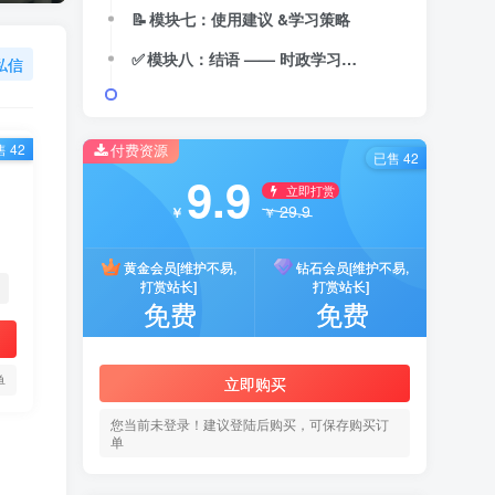
📝 模块七：使用建议 &学习策略
✅ 模块八：结语 —— 时政学习，从体系化出发
私信
付费资源
 42
已售 42
9.9
立即打赏
29.9
￥
￥
黄金会员[维护不易,
钻石会员[维护不易,
打赏站长]
打赏站长]
免费
免费
单
立即购买
您当前未登录！建议登陆后购买，可保存购买订
单