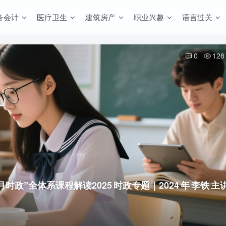
务会计
医疗卫生
建筑房产
职业兴趣
语言过关
0
128
+每月时政”全体系课程解读
2025 时政专题｜2024 年 李铁 主