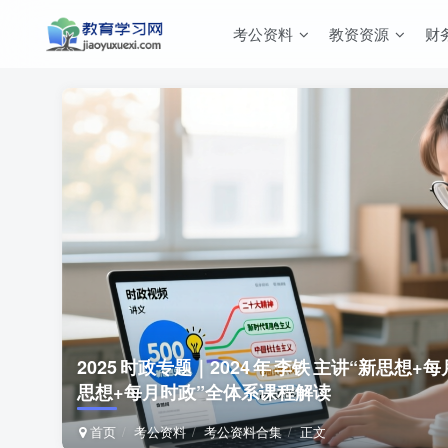
考公资料
教资资源
财
2025 时政专题｜2024 年 李铁 主讲“新思想
思想+每月时政”全体系课程解读
首页
考公资料
考公资料合集
正文