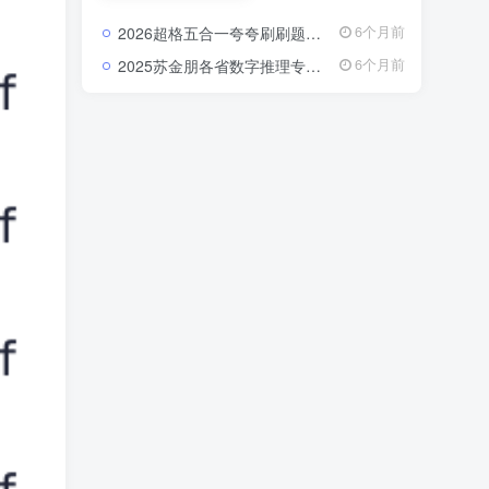
破课、真题解析课等类
型。 每一套课程都由资
2026超格五合一夸夸刷刷题营：把行测申论的每个模块都刷成你的得分习惯2026超格行测申论五合一夸夸刷刷题营资源
6个月前
深讲师录制，注重逻辑
梳理与实战演练，内容
2025苏金朋各省数字推理专项：真题一过，省考数列规律全在掌握中2025苏金朋各省数字推理专项真题课资源
6个月前
紧扣最新考试大纲，覆
盖行测、申论、教育综
合知识、公共基础知识
等核心模块。 通过视频
学习，你可以在碎片化
时间里高效吸收知识，
快速掌握答题技巧，实
现“看得懂、学得快、用
得上”的备考体验。