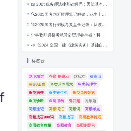
📖 2025税务师法律基础解码：民法基本理论与制度视频精讲
🔍2025国考判断推理笔记解锁：花生十三导图的逻辑之旅
🚀2025国考行测模考复盘全记录：从波动到稳进的实战路径
中学教师资格考试背后密押卷神器：科一 + 科二 高分预测全套秘籍
📣《2024 全国一建《建筑实务》基础自测卷：50题160分，4小时极限冲刺！》
标签云
龙飞精讲
齐麟 刷题班
默写本
黄高山
黄金AB卷
鱼类营养需求
鱼类药理学
鱼类病变
鱼类寄生虫
鱼类免疫器官
鱼病诊断
鱼病用药
鬼谷超
高频题
高频速记
高频词汇
高频词
高频考点
高频成语800词
高频成语
高照数字推理
高照教育数量
高照教育
高照刷题营