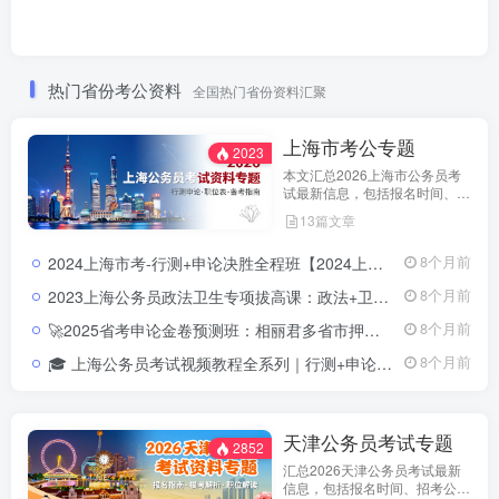
热门省份考公资料
全国热门省份资料汇聚
上海市考公专题
2023
本文汇总2026上海市公务员考
试最新信息，包括报名时间、招
考公告、职位表、笔试科目及行
13篇文章
测申论备考指南。通过政策解读
和考试动态分析，帮助考生了解
2024上海市考-行测+申论决胜全程班【2024上海市考全程班】一次掌握行测+申论，突破高分就在眼前！
8个月前
天津市考特点，合理安排备考计
划，顺利参与公务员招录。
2023上海公务员政法卫生专项拔高课：政法+卫生+信息技术，一站掌握核心考点！📘 来源：教育学习网（jiaoyuxuexi.com ） 📦 资源类型：政法卫生专项提分资料 + 讲义 + 试看视频 📚 涵盖方向：卫生健康管理、信息技术、政法基础、基层人民警察专项等
8个月前
🚀2025省考申论金卷预测班：相丽君多省市押题高分路径2025省考申论金卷预测视频课程
8个月前
🎓 上海公务员考试视频教程全系列｜行测+申论+科学推理系统课程上海公务员考试视频教程系列｜行测+申论全科系统班含讲义课件
8个月前
天津公务员考试专题
2852
汇总2026天津公务员考试最新
信息，包括报名时间、招考公