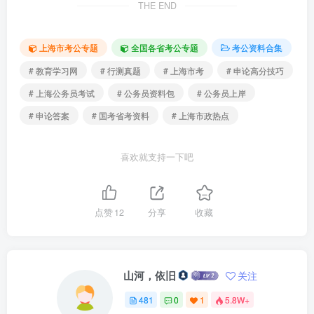
THE END
上海市考公专题
全国各省考公专题
考公资料合集
# 教育学习网
# 行测真题
# 上海市考
# 申论高分技巧
# 上海公务员考试
# 公务员资料包
# 公务员上岸
# 申论答案
# 国考省考资料
# 上海市政热点
喜欢就支持一下吧
点赞
12
分享
收藏
山河，依旧
关注
481
0
1
5.8W+