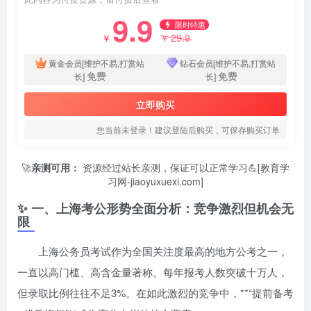
9.9
限时特惠
29.9
￥
￥
黄金会员[维护不易,打赏站
钻石会员[维护不易,打赏站
免费
免费
长]
长]
立即购买
您当前未登录！建议登陆后购买，可保存购买订单
🚀
亲测可用：
资源经过站长亲测，保证可以正常学习💪[教育学
习网-jiaoyuxuexi.com]
✨ 一、上海考公形势全面分析：竞争激烈但机会无
限
上海公务员考试作为全国关注度最高的地方公考之一，
一直以高门槛、高含金量著称。每年报考人数突破十万人，
但录取比例往往不足3%。在如此激烈的竞争中，**“提前备考