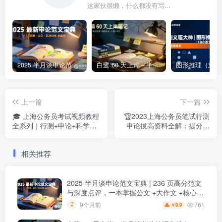
这家伙很懒，什么都没有写...
2025 半月谈申论范文宝典 | 236 页高分范文与深度点评，一本掌握公文 +大作文 +核心主题2025 半月谈申论范文宝典：236 页范文 + 实战训练 +高分模板
白鹭 60 天上岸＋半月谈整体笔记集结 | 2024–2025 年申论思维全盘梳理白鹭半月谈申论笔记全集：60天上岸＋大作文＋小题＋解题总结
上一篇
下一篇
🎓 上海公务员考试视频教程
🏆2023上海公务员笔试行测
全系列｜行测+申论+科学推
申论拔高资料全解：提分必
理系统课程
备
相关推荐
2025 半月谈申论范文宝典 | 236 页高分范文
与深度点评，一本掌握公文 +大作文 +核心主
题
2025 半月谈申论范文宝典：236 页范文 +
761
9个月前
9.9
￥
实战训练 +高分模板