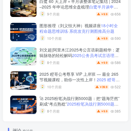
白鹭 60 天上岸＋半月谈整体笔记集结 | 2024
–2025 年申论思维全盘梳理
白鹭半月谈申论
笔记全集：60天上岸＋大作文＋小题＋解题
656
9个月前
9.9
￥
总结
图形推理（刘义恒大神）视频讲座
18小时全
程命题思维训练·系统攻克行测图推高分题
590
10个月前
9.9
￥
刘文超|阿里木江2025考公言语刷题精华：逻
辑脉络的轻松解码
2025公务员考试言语理解
刷题视频课程
586
8个月前
9.9
￥
2025 瞪哥公考尊享 VIP 上岸班 — 最全 265
节视频课程，助你一次性上岸！
2025 瞪哥公
考尊享 VIP 上岸班 — 最全 265 节视频课
522
10个月前
39.9
￥
程，助你一次性上岸！
🚀 2025粉笔决战行测5000题：把“题海茫然”
刷成“考点熟稔”
2025粉笔决战行测5000题上
册下册
385
8个月前
9.9
￥
评论
抢沙发