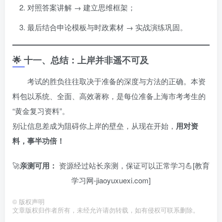
对照答案讲解 → 建立思维框架；
最后结合申论模板与时政素材 → 实战演练巩固。
🌟 十一、总结：上岸并非遥不可及
考试的胜负往往取决于准备的深度与方法的正确。本资
料包以系统、全面、高效著称，是每位准备上海市考考生的
“黄金复习资料”。
别让信息差成为阻碍你上岸的壁垒，从现在开始，
用对资
料，事半功倍！
🚀
亲测可用：
资源经过站长亲测，保证可以正常学习💪[教育
学习网-jiaoyuxuexi.com]
©
版权声明
文章版权归作者所有，未经允许请勿转载，如有侵权可联系删除。