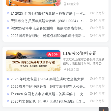
告、职位表、笔试科目及行测申
15篇文章
论备考指南。通过政策解读和考
试动态分析，帮助考生了解天津
📑 2025 全国七省市省考真题＋答案详解｜一次拥有山东 · 浙江 ·四川 ·上海 ·北京 ·天津 ·江苏真题全套2025 全国省考真题全收录：七省市（山东 · 浙江 · 四川 · 上海 ·北京 ·天津 ·江苏）试卷＋详解
8个月前
市考特点，合理安排备考计划，
顺利参与公务员招录。
天津市公务员历年真题全攻略（2021-2024）：申论与行测试卷解析合集天津市公务员历年真题集（2021-2024）：申论行测全解析与答题策略
8个月前
🚀2025省考申论金卷预测班：相丽君多省市押题高分路径2025省考申论金卷预测视频课程
8个月前
2025国考政治理论：粉笔必刷50题解锁行测新增模块（涵盖江西、贵州、深圳、黑龙江、全国）2025国考政治理论必刷题解析（免费下载）
8个月前
山东考公资料专题
3064
本文汇总山东省公务员考试最新
信息，包括报名时间、招考公
告、职位表、笔试科目及行测申
16篇文章
论备考指南。通过政策解读和考
试动态分析，帮助考生了解天津
2025 年时政专题｜2024 秦明主讲时政全集大解析2025 年时政专题｜2024 秦明主讲时政全集大解析
8个月前
市考特点，合理安排备考计划，
顺利参与公务员招录。
2025省考申论冲刺必看：6省市密押资料大公开，高分上岸就靠它！
8个月前
📑 2025 全国七省市省考真题＋答案详解｜一次拥有山东 · 浙江 ·四川 ·上海 ·北京 ·天津 ·江苏真题全套2025 全国省考真题全收录：七省市（山东 · 浙江 · 四川 · 上海 ·北京 ·天津 ·江苏）试卷＋详解
8个月前
2025刘文超团队《行测》套题19套完整版【含答案解析】考点精析
8个月前