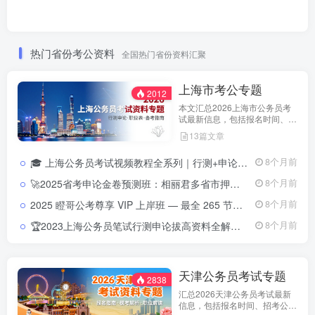
热门省份考公资料
全国热门省份资料汇聚
上海市考公专题
2012
本文汇总2026上海市公务员考
试最新信息，包括报名时间、招
考公告、职位表、笔试科目及行
13篇文章
测申论备考指南。通过政策解读
和考试动态分析，帮助考生了解
🎓 上海公务员考试视频教程全系列｜行测+申论+科学推理系统课程上海公务员考试视频教程系列｜行测+申论全科系统班含讲义课件
8个月前
天津市考特点，合理安排备考计
划，顺利参与公务员招录。
🚀2025省考申论金卷预测班：相丽君多省市押题高分路径2025省考申论金卷预测视频课程
8个月前
2025 瞪哥公考尊享 VIP 上岸班 — 最全 265 节视频课程，助你一次性上岸！2025 瞪哥公考尊享 VIP 上岸班 — 最全 265 节视频课程，助你一次性上岸！
8个月前
🏆2023上海公务员笔试行测申论拔高资料全解：提分必备📘来源：教育学习网（jiaoyuxuexi.com ） 📦资源类型：上海公务员笔试提分课程+讲义 📚覆盖方向：行测、申论、常识判断、数量关系、言语理解、判断推理、资料分析等全模块
8个月前
天津公务员考试专题
2838
汇总2026天津公务员考试最新
信息，包括报名时间、招考公