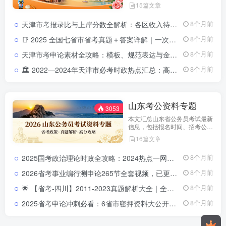
告、职位表、笔试科目及行测申
15篇文章
论备考指南。通过政策解读和考
试动态分析，帮助考生了解天津
天津市考报录比与上岸分数全解析：各区收入待遇大盘点（2021-2024）天津市考报录比与上岸分数分析：2022-2024公务员各区收入待遇全解析
8个月前
市考特点，合理安排备考计划，
顺利参与公务员招录。
📑 2025 全国七省市省考真题＋答案详解｜一次拥有山东 · 浙江 ·四川 ·上海 ·北京 ·天津 ·江苏真题全套2025 全国省考真题全收录：七省市（山东 · 浙江 · 四川 · 上海 ·北京 ·天津 ·江苏）试卷＋详解
8个月前
天津市考申论素材全攻略：模板、规范表达与金句积累指南天津市考申论素材积累攻略：模板、规范表达与金句提升指南
8个月前
🏛️ 2022—2024年天津市必考时政热点汇总：高频政策与重点事件全解析2022-2024年天津市时政热点汇总｜三年核心政策全解析
8个月前
山东考公资料专题
3053
本文汇总山东省公务员考试最新
信息，包括报名时间、招考公
告、职位表、笔试科目及行测申
16篇文章
论备考指南。通过政策解读和考
试动态分析，帮助考生了解天津
2025国考政治理论时政全攻略：2024热点一网打尽化繁为简高分导航2025国考政治理论时政资料
8个月前
市考特点，合理安排备考计划，
顺利参与公务员招录。
2026省考事业编行测申论265节全套视频，已更新完结（零基础专用）2026公务员事业单位行测申论265节视频课程
8个月前
🌟 【省考-四川】2011-2023真题解析大全｜全省历年申论&行测题库四川省历年真题带解析 | 2011-2023申论&行测真题合集
8个月前
2025省考申论冲刺必看：6省市密押资料大公开，高分上岸就靠它！
8个月前