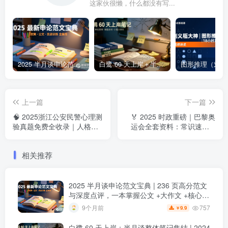
这家伙很懒，什么都没有写...
2025 半月谈申论范文宝典 | 236 页高分范文与深度点评，一本掌握公文 +大作文 +核心主题2025 半月谈申论范文宝典：236 页范文 + 实战训练 +高分模板
白鹭 60 天上岸＋半月谈整体笔记集结 | 2024–2025 年申论思维全盘梳理白鹭半月谈申论笔记全集：60天上岸＋大作文＋小题＋解题总结
上一篇
下一篇
🧠 2025浙江公安民警心理测
🏅 2025 时政重磅｜巴黎奥
验真题免费全收录｜人格＋
运会全套资料：常识速记 +
能力倾向全面练习【免费】
思维导图 + 深度时政专题
【免费】
相关推荐
2025 半月谈申论范文宝典 | 236 页高分范文
与深度点评，一本掌握公文 +大作文 +核心主
题
2025 半月谈申论范文宝典：236 页范文 +
757
9个月前
9.9
￥
实战训练 +高分模板
白鹭 60 天上岸＋半月谈整体笔记集结 | 2024