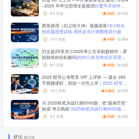
–2025 年申论思维全盘梳理
白鹭半月谈申论
笔记全集：60天上岸＋大作文＋小题＋解题
652
9个月前
9.9
￥
总结
图形推理（刘义恒大神）视频讲座
18小时全
程命题思维训练·系统攻克行测图推高分题
584
10个月前
9.9
￥
刘文超|阿里木江2025考公言语刷题精华：逻
辑脉络的轻松解码
2025公务员考试言语理解
刷题视频课程
582
8个月前
9.9
￥
2025 瞪哥公考尊享 VIP 上岸班 — 最全 265
节视频课程，助你一次性上岸！
2025 瞪哥公
考尊享 VIP 上岸班 — 最全 265 节视频课
520
10个月前
39.9
￥
程，助你一次性上岸！
🚀 2025粉笔决战行测5000题：把“题海茫然”
刷成“考点熟稔”
2025粉笔决战行测5000题上
册下册
382
8个月前
9.9
￥
评论
抢沙发