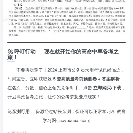
🚀 呼吁行动 — 现在就开始你的高命中率备考之
旅！
不要再犹豫了！2024 上海市公务员录用考试已经临近，
时间宝贵。立即获取这
5 套高质量考前预测卷 + 答案解析
，
在名次、分数、信心上领先竞争对手。点击
立即购买/下载
，
开启高效备考之旅，让你的公考梦想变成现实！
🚀
亲测可用：
资源经过站长亲测，保证可以正常学习💪[教育
学习网-jiaoyuxuexi.com]
©
版权声明