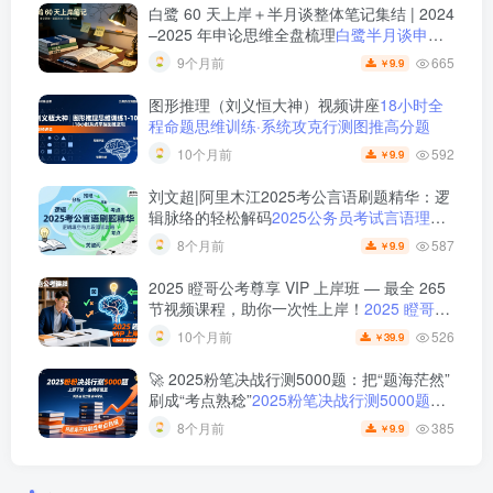
白鹭 60 天上岸＋半月谈整体笔记集结 | 2024
–2025 年申论思维全盘梳理
白鹭半月谈申论
笔记全集：60天上岸＋大作文＋小题＋解题
665
9个月前
9.9
￥
总结
图形推理（刘义恒大神）视频讲座
18小时全
程命题思维训练·系统攻克行测图推高分题
592
10个月前
9.9
￥
刘文超|阿里木江2025考公言语刷题精华：逻
辑脉络的轻松解码
2025公务员考试言语理解
刷题视频课程
587
8个月前
9.9
￥
2025 瞪哥公考尊享 VIP 上岸班 — 最全 265
节视频课程，助你一次性上岸！
2025 瞪哥公
考尊享 VIP 上岸班 — 最全 265 节视频课
526
10个月前
39.9
￥
程，助你一次性上岸！
🚀 2025粉笔决战行测5000题：把“题海茫然”
刷成“考点熟稔”
2025粉笔决战行测5000题上
册下册
385
8个月前
9.9
￥