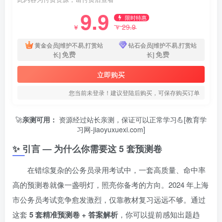
9.9
限时特惠
29.9
￥
￥
黄金会员[维护不易,打赏站
钻石会员[维护不易,打赏站
免费
免费
长]
长]
立即购买
您当前未登录！建议登陆后购买，可保存购买订单
🚀
亲测可用：
资源经过站长亲测，保证可以正常学习💪[教育学
习网-jiaoyuxuexi.com]
✨ 引言 — 为什么你需要这 5 套预测卷
在错综复杂的公务员录用考试中，一套高质量、命中率
高的预测卷就像一盏明灯，照亮你备考的方向。2024 年上海
市公务员考试竞争愈发激烈，仅靠教材复习远远不够。通过
这套
5 套精准预测卷 + 答案解析
，你可以提前感知出题趋