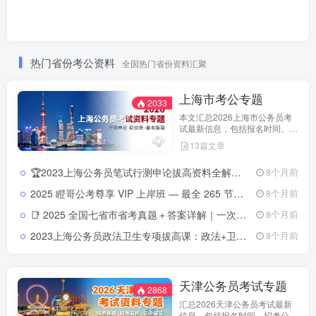
热门省份考公资料
全国热门省份资料汇聚
上海市考公专题
2033
本文汇总2026上海市公务员考
试最新信息，包括报名时间、招
考公告、职位表、笔试科目及行
13篇文章
测申论备考指南。通过政策解读
和考试动态分析，帮助考生了解
🏆2023上海公务员笔试行测申论拔高资料全解：提分必备📘来源：教育学习网（jiaoyuxuexi.com ） 📦资源类型：上海公务员笔试提分课程+讲义 📚覆盖方向：行测、申论、常识判断、数量关系、言语理解、判断推理、资料分析等全模块
8个月前
天津市考特点，合理安排备考计
划，顺利参与公务员招录。
2025 瞪哥公考尊享 VIP 上岸班 — 最全 265 节视频课程，助你一次性上岸！2025 瞪哥公考尊享 VIP 上岸班 — 最全 265 节视频课程，助你一次性上岸！
8个月前
📑 2025 全国七省市省考真题＋答案详解｜一次拥有山东 · 浙江 ·四川 ·上海 ·北京 ·天津 ·江苏真题全套2025 全国省考真题全收录：七省市（山东 · 浙江 · 四川 · 上海 ·北京 ·天津 ·江苏）试卷＋详解
8个月前
2023上海公务员政法卫生专项拔高课：政法+卫生+信息技术，一站掌握核心考点！📘 来源：教育学习网（jiaoyuxuexi.com ） 📦 资源类型：政法卫生专项提分资料 + 讲义 + 试看视频 📚 涵盖方向：卫生健康管理、信息技术、政法基础、基层人民警察专项等
8个月前
天津公务员考试专题
2868
汇总2026天津公务员考试最新
信息，包括报名时间、招考公