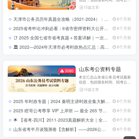
告、职位表、笔试科目及行测申
15篇文章
论备考指南。通过政策解读和考
试动态分析，帮助考生了解天津
天津市公务员历年真题全攻略（2021-2024）：申论与行测试卷解析合集天津市公务员历年真题集（2021-2024）：申论行测全解析与答题策略
8个月前
市考特点，合理安排备考计划，
顺利参与公务员招录。
2025省考申论冲刺必看：6省市密押资料大公开，高分上岸就靠它！
8个月前
📑 2025 全国七省市省考真题＋答案详解｜一次拥有山东 · 浙江 ·四川 ·上海 ·北京 ·天津 ·江苏真题全套2025 全国省考真题全收录：七省市（山东 · 浙江 · 四川 · 上海 ·北京 ·天津 ·江苏）试卷＋详解
8个月前
🏛️ 2022—2024年天津市必考时政热点汇总：高频政策与重点事件全解析2022-2024年天津市时政热点汇总｜三年核心政策全解析
8个月前
山东考公资料专题
3080
本文汇总山东省公务员考试最新
信息，包括报名时间、招考公
告、职位表、笔试科目及行测申
16篇文章
论备考指南。通过政策解读和考
试动态分析，帮助考生了解天津
2025 年时政专题｜2024 秦明主讲时政全集大解析2025 年时政专题｜2024 秦明主讲时政全集大解析
8个月前
市考特点，合理安排备考计划，
顺利参与公务员招录。
2025 瞪哥公考尊享 VIP 上岸班 — 最全 265 节视频课程，助你一次性上岸！2025 瞪哥公考尊享 VIP 上岸班 — 最全 265 节视频课程，助你一次性上岸！
8个月前
🌟 【省考-四川】2011-2023真题解析大全｜全省历年申论&行测题库四川省历年真题带解析 | 2011-2023申论&行测真题合集
8个月前
山东省考半月谈预测卷【含解析】——2026公考冲刺必备神器！
8个月前