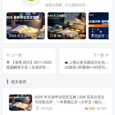
这家伙很懒，什么都没有写...
2025 半月谈申论范文宝典 | 236 页高分范文与深度点评，一本掌握公文 +大作文 +核心主题2025 半月谈申论范文宝典：236 页范文 + 实战训练 +高分模板
白鹭 60 天上岸＋半月谈整体笔记集结 | 2024–2025 年申论思维全盘梳理白鹭半月谈申论笔记全集：60天上岸＋大作文＋小题＋解题总结
上一篇
下一篇
🌟 【省考-四川】2011-2023
💼 上海公务员面试大礼包：
真题解析大全｜全省历年申
22效应+50案例+100语句，
论&行测题库
助你面试高分逆袭！
相关推荐
2025 半月谈申论范文宝典 | 236 页高分范文
与深度点评，一本掌握公文 +大作文 +核心主
题
2025 半月谈申论范文宝典：236 页范文 +
765
9个月前
9.9
￥
实战训练 +高分模板