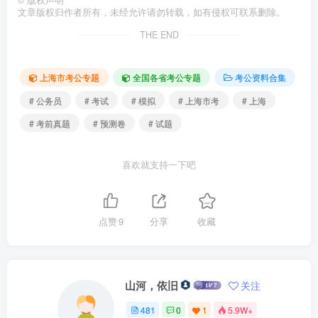
文章版权归作者所有，未经允许请勿转载，如有侵权可联系删除。
THE END
上海市考公专题
全国各省考公专题
考公资料合集
# 公务员
# 考试
# 模拟
# 上海市考
# 上海
# 考前真题
# 预测卷
# 试题
喜欢就支持一下吧
点赞
9
分享
收藏
山河，依旧
关注
481
0
1
5.9W+