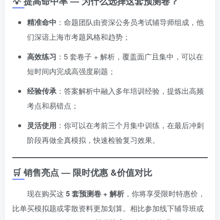
💡 提高命中率 — 为什么选择这套预测卷？
精准命中
：命题团队由资深公务员考试辅导师组成，他
们深谙上海市考题风格和趋势；
高效练习
：5 套卷子 + 解析，覆盖面广且集中，可以在
短时间内完成高强度刷题；
经验传承
：答案解析中融入多年培训经验，提炼出高频
考点和易错点；
灵活使用
：你可以在考前三个月集中训练，在最后冲刺
阶段再做全真模拟，快速检验复习效果。
🛒 销售亮点 — 限时优惠 &价值对比
现在购买这
5 套预测卷 + 解析
，你将享受限时特惠价，
比单买模拟题或零散资料更加划算。相比参加线下辅导班或