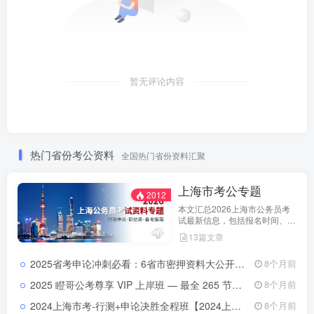
暂无评论内容
热门省份考公资料
全国热门省份资料汇聚
上海市考公专题
2012
本文汇总2026上海市公务员考
试最新信息，包括报名时间、招
考公告、职位表、笔试科目及行
13篇文章
测申论备考指南。通过政策解读
和考试动态分析，帮助考生了解
2025省考申论冲刺必看：6省市密押资料大公开，高分上岸就靠它！
8个月前
天津市考特点，合理安排备考计
划，顺利参与公务员招录。
2025 瞪哥公考尊享 VIP 上岸班 — 最全 265 节视频课程，助你一次性上岸！2025 瞪哥公考尊享 VIP 上岸班 — 最全 265 节视频课程，助你一次性上岸！
8个月前
2024上海市考-行测+申论决胜全程班【2024上海市考全程班】一次掌握行测+申论，突破高分就在眼前！
8个月前