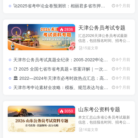
🚀2025省考申论金卷预测班：相丽君多省市押题高分路径2025省考申论金卷预测视频课程
8个月前
天津公务员考试专题
2836
汇总2026天津公务员考试最新
信息，包括报名时间、招考公
告、职位表、笔试科目及行测申
15篇文章
论备考指南。通过政策解读和考
试动态分析，帮助考生了解天津
天津市公务员考试真题全纪录：2005-2022申论行测题库与报录分析指南天津市公务员考试真题录：2005-2022申论行测全解析及报录分析
8个月前
市考特点，合理安排备考计划，
顺利参与公务员招录。
📑 2025 全国七省市省考真题＋答案详解｜一次拥有山东 · 浙江 ·四川 ·上海 ·北京 ·天津 ·江苏真题全套2025 全国省考真题全收录：七省市（山东 · 浙江 · 四川 · 上海 ·北京 ·天津 ·江苏）试卷＋详解
8个月前
🏛️ 2022—2024年天津市必考时政热点汇总：高频政策与重点事件全解析2022-2024年天津市时政热点汇总｜三年核心政策全解析
8个月前
天津市考申论素材全攻略：模板、规范表达与金句积累指南天津市考申论素材积累攻略：模板、规范表达与金句提升指南
8个月前
山东考公资料专题
3050
本文汇总山东省公务员考试最新
信息，包括报名时间、招考公
告、职位表、笔试科目及行测申
16篇文章
论备考指南。通过政策解读和考
试动态分析，帮助考生了解天津