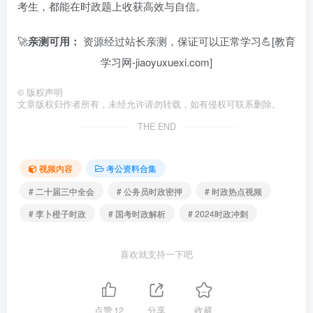
考生，都能在时政题上收获高效与自信。
🚀
亲测可用：
资源经过站长亲测，保证可以正常学习💪[教育
学习网-jiaoyuxuexi.com]
©
版权声明
文章版权归作者所有，未经允许请勿转载，如有侵权可联系删除。
THE END
视频内容
考公资料合集
# 二十届三中全会
# 公务员时政密押
# 时政热点视频
# 李卜橙子时政
# 国考时政解析
# 2024时政冲刺
喜欢就支持一下吧
点赞
12
分享
收藏