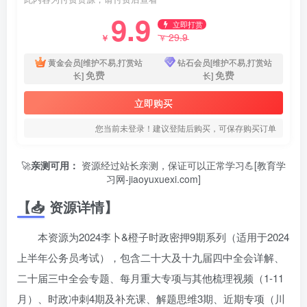
9.9
立即打赏
29.9
￥
￥
黄金会员[维护不易,打赏站
钻石会员[维护不易,打赏站
免费
免费
长]
长]
立即购买
您当前未登录！建议登陆后购买，可保存购买订单
🚀
亲测可用：
资源经过站长亲测，保证可以正常学习💪[教育学
习网-jiaoyuxuexi.com]
【📥 资源详情】
本资源为2024李卜&橙子时政密押9期系列（适用于2024
上半年公务员考试），包含二十大及十九届四中全会详解、
二十届三中全会专题、每月重大专项与其他梳理视频（1-11
月）、时政冲刺4期及补充课、解题思维3期、近期专项（川