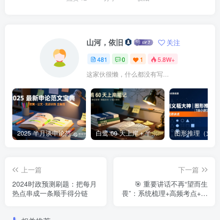
山河，依旧
关注
481
0
1
5.8W+
这家伙很懒，什么都没有写...
2025 半月谈申论范文宝典 | 236 页高分范文与深度点评，一本掌握公文 +大作文 +核心主题2025 半月谈申论范文宝典：236 页范文 + 实战训练 +高分模板
白鹭 60 天上岸＋半月谈整体笔记集结 | 2024–2025 年申论思维全盘梳理白鹭半月谈申论笔记全集：60天上岸＋大作文＋小题＋解题总结
上一篇
下一篇
2024时政预测刷题：把每月
🎯 重要讲话不再“望而生
热点串成一条顺手得分链
畏”：系统梳理+高频考点+实
战题库，助你从容应对公考
政治理论模块