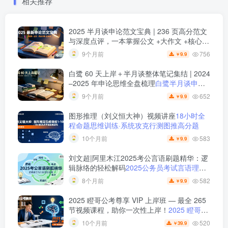
相关推荐
2025 半月谈申论范文宝典 | 236 页高分范文
与深度点评，一本掌握公文 +大作文 +核心主
题
2025 半月谈申论范文宝典：236 页范文 +
756
9个月前
9.9
￥
实战训练 +高分模板
白鹭 60 天上岸＋半月谈整体笔记集结 | 2024
–2025 年申论思维全盘梳理
白鹭半月谈申论
笔记全集：60天上岸＋大作文＋小题＋解题
652
9个月前
9.9
￥
总结
图形推理（刘义恒大神）视频讲座
18小时全
程命题思维训练·系统攻克行测图推高分题
583
10个月前
9.9
￥
刘文超|阿里木江2025考公言语刷题精华：逻
辑脉络的轻松解码
2025公务员考试言语理解
刷题视频课程
582
8个月前
9.9
￥
2025 瞪哥公考尊享 VIP 上岸班 — 最全 265
节视频课程，助你一次性上岸！
2025 瞪哥公
考尊享 VIP 上岸班 — 最全 265 节视频课
520
10个月前
39.9
￥