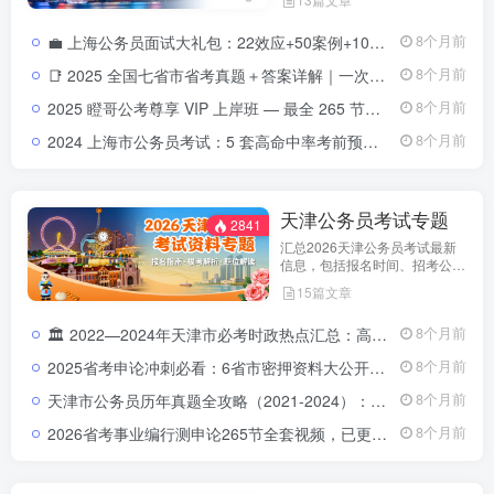
测申论备考指南。通过政策解读
和考试动态分析，帮助考生了解
💼 上海公务员面试大礼包：22效应+50案例+100语句，助你面试高分逆袭！上海公务员面试大礼包｜高分答题思维导图+历年真题合集
8个月前
天津市考特点，合理安排备考计
划，顺利参与公务员招录。
📑 2025 全国七省市省考真题＋答案详解｜一次拥有山东 · 浙江 ·四川 ·上海 ·北京 ·天津 ·江苏真题全套2025 全国省考真题全收录：七省市（山东 · 浙江 · 四川 · 上海 ·北京 ·天津 ·江苏）试卷＋详解
8个月前
2025 瞪哥公考尊享 VIP 上岸班 — 最全 265 节视频课程，助你一次性上岸！2025 瞪哥公考尊享 VIP 上岸班 — 最全 265 节视频课程，助你一次性上岸！
8个月前
2024 上海市公务员考试：5 套高命中率考前预测卷&详解2024 上海公务员考试预测卷下载｜5 套考前真题强化训练
8个月前
天津公务员考试专题
2841
汇总2026天津公务员考试最新
信息，包括报名时间、招考公
告、职位表、笔试科目及行测申
15篇文章
论备考指南。通过政策解读和考
试动态分析，帮助考生了解天津
🏛️ 2022—2024年天津市必考时政热点汇总：高频政策与重点事件全解析2022-2024年天津市时政热点汇总｜三年核心政策全解析
8个月前
市考特点，合理安排备考计划，
顺利参与公务员招录。
2025省考申论冲刺必看：6省市密押资料大公开，高分上岸就靠它！
8个月前
天津市公务员历年真题全攻略（2021-2024）：申论与行测试卷解析合集天津市公务员历年真题集（2021-2024）：申论行测全解析与答题策略
8个月前
2026省考事业编行测申论265节全套视频，已更新完结（零基础专用）2026公务员事业单位行测申论265节视频课程
8个月前