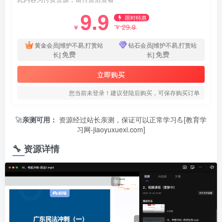
9.9
限时特惠
29.9
￥
￥
黄金会员[维护不易,打赏站
钻石会员[维护不易,打赏站
免费
免费
长]
长]
立即购买
您当前未登录！建议登陆后购买，可保存购买订单
🚀
亲测可用：
资源经过站长亲测，保证可以正常学习💪[教育学
习网-jiaoyuxuexi.com]
🔧 资源详情