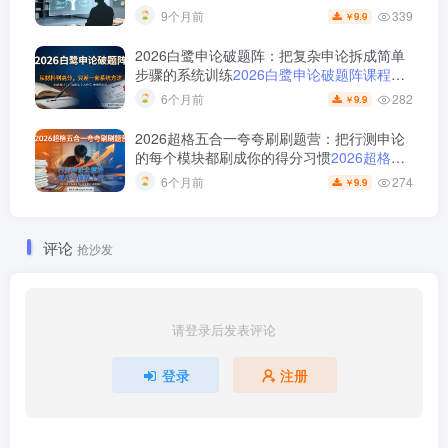
60 天课程：16 节视频 +板书讲义 +高分素材
339
9个月前
9.9
￥
包
2026白鹭申论破题阵：把复杂申论拆成简单
步骤的系统训练
2026白鹭申论破题阵课程资
源汇总
282
6个月前
9.9
￥
2026超格五合一夸夸刷刷题营：把行测申论
的每个模块都刷成你的得分习惯
2026超格行
测申论五合一夸夸刷刷题营资源
274
6个月前
9.9
￥
评论
抢沙发
请登录后发表评论
登录
注册