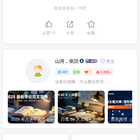
喜欢就支持一下吧
点赞
13
分享
收藏
山河，依旧
关注
481
0
1
5.8W+
这家伙很懒，什么都没有写...
2025 半月谈申论范文宝典 | 236 页高分范文与深度点评，一本掌握公文 +大作文 +核心主题2025 半月谈申论范文宝典：236 页范文 + 实战训练 +高分模板
白鹭 60 天上岸＋半月谈整体笔记集结 | 2024–2025 年申论思维全盘梳理白鹭半月谈申论笔记全集：60天上岸＋大作文＋小题＋解题总结