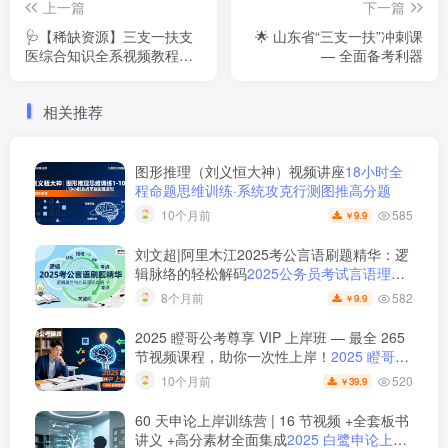
上一篇
下一篇
🩺【稀缺资源】三支一扶支
🌟 山东省“三支一扶”冲刺课
医综合知识全系视频教程｜
— 全面备考利器
14大学科系统精讲
相关推荐
图形推理（刘义恒大神）视频讲座
18小时全
程命题思维训练·系统攻克行测图推高分题
585
10个月前
9.9
￥
刘文超|阿里木江2025考公言语刷题精华：逻
辑脉络的轻松解码
2025公务员考试言语理解
刷题视频课程
582
8个月前
9.9
￥
2025 瞪哥公考尊享 VIP 上岸班 — 最全 265
节视频课程，助你一次性上岸！
2025 瞪哥公
考尊享 VIP 上岸班 — 最全 265 节视频课
520
10个月前
39.9
￥
程，助你一次性上岸！
60 天申论上岸训练营 | 16 节视频 +全套板书
讲义 +高分素材全面集成
2025 白鹭申论上岸