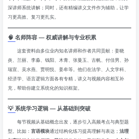
深讲师系统讲解；同时，还有精编讲义文件作为辅助，让学
习更高效、复习更扎实。
🧠 名师阵容 — 权威讲解与专业积累
这套资料由多位业内知名讲师和作者共同贡献：姜晓
炎、兰丽、李淼、钱阳、木青、张曼玉、古帆、付佳男、孙
瑞宣、吴水燕、贾明悦、姜牟等。他们在法学、人文学科、
经济学、语言逻辑方面各有专精，讲义与视频内容相互补
充，帮助你建立系统化的知识框架。
💡 系统学习逻辑 — 从基础到突破
每节视频从基础概念出发，逐步引入高频考点与典型题
型。比如：
言语模块
通过结构化练习提高理解与表达；
法理