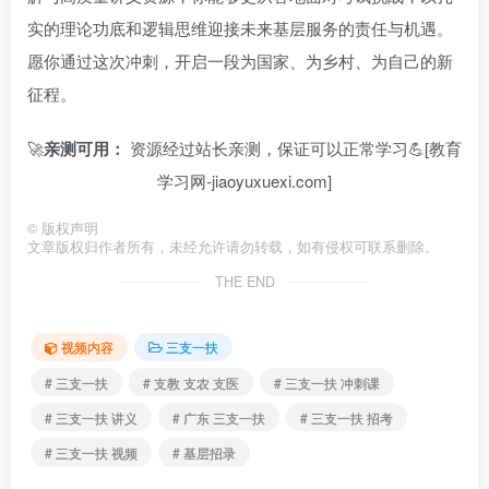
实的理论功底和逻辑思维迎接未来基层服务的责任与机遇。
愿你通过这次冲刺，开启一段为国家、为乡村、为自己的新
征程。
🚀
亲测可用：
资源经过站长亲测，保证可以正常学习💪[教育
学习网-jiaoyuxuexi.com]
©
版权声明
文章版权归作者所有，未经允许请勿转载，如有侵权可联系删除。
THE END
视频内容
三支一扶
# 三支一扶
# 支教 支农 支医
# 三支一扶 冲刺课
# 三支一扶 讲义
# 广东 三支一扶
# 三支一扶 招考
# 三支一扶 视频
# 基层招录