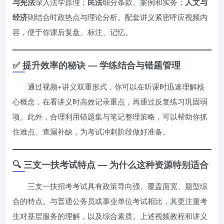
与宪法
深入法学原理；
民法
细分条款、案例和实务；
人文与
经济
则结合时政热点与理论分析。配套讲义紧密呼应视频内
容，便于你课后复盘、标注、记忆。
✅ 提升效率的秘诀 — 学练结合与错题管理
通过视频+讲义双重形式，你可以在听课时迅速理解核
心概念，在看讲义时高效记录重点，再通过反复练习巩固弱
项。此外，合理利用错题集与笔记整理策略，可以帮助你抓
住难点、查漏补缺，为考试冲刺阶段做好准备。
🔍 三支一扶考试特点 — 为什么这种资源特别适合
三支一扶招考考试具有政策导向强、覆盖面宽、题型综
合的特点。与普通公务员或事业单位考试相比，其更注重考
生对基层服务的理解，以及综合素质。上述视频教程和讲义