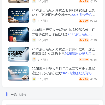
95
8个月前
9.9
￥
2025演出经纪人考试全套资料其实没那么复
杂：一张蓝图吃透全部考点
2025演出经纪人
考试全套资料解析与备考指南
93
8个月前
9.9
￥
2025演出经纪人考试资料其实没那么难：官
方培训教材让你轻松吃透
2025演出经纪人考
试资料解析与备考指南
89
8个月前
9.9
￥
2025演出经纪人考试题库其实不难刷：这些
模拟真题让你稳稳上岸
2025演出经纪人考试
题库解析与备考策略
86
8个月前
9.9
￥
2025演出经纪人科目二考试其实不难：掌握
这些知识点轻松过关
2025演出经纪人资格考
试科目二大纲详解
85
8个月前
9.9
￥
评论
抢沙发