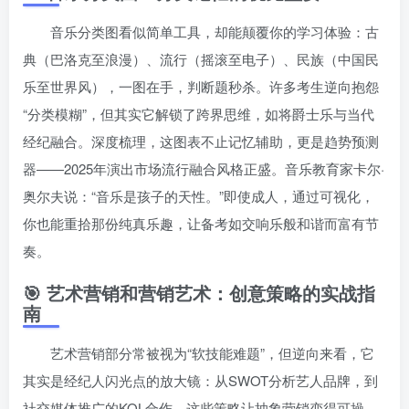
音乐分类图看似简单工具，却能颠覆你的学习体验：古
典（巴洛克至浪漫）、流行（摇滚至电子）、民族（中国民
乐至世界风），一图在手，判断题秒杀。许多考生逆向抱怨
“分类模糊”，但其实它解锁了跨界思维，如将爵士乐与当代
经纪融合。深度梳理，这图表不止记忆辅助，更是趋势预测
器——2025年演出市场流行融合风格正盛。音乐教育家卡尔·
奥尔夫说：“音乐是孩子的天性。”即使成人，通过可视化，
你也能重拾那份纯真乐趣，让备考如交响乐般和谐而富有节
奏。
🎯 艺术营销和营销艺术：创意策略的实战指
南
艺术营销部分常被视为“软技能难题”，但逆向来看，它
其实是经纪人闪光点的放大镜：从SWOT分析艺人品牌，到
社交媒体推广的KOL合作，这些策略让抽象营销变得可操