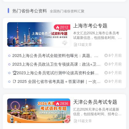
热门省份考公资料
全国热门省份资料汇聚
上海市考公专题
2012
本文汇总2026上海市公务员考
试最新信息，包括报名时间、招
考公告、职位表、笔试科目及行
13篇文章
测申论备考指南。通过政策解读
和考试动态分析，帮助考生了解
2025上海公务员考试全能资料包曝光：真题、申论、行测、政策全收录2025上海公务员考试全能资料包｜含历年真题+行测申论解析+市政热点合集｜教育学习网
8个月前
天津市考特点，合理安排备考计
划，顺利参与公务员招录。
2023上海公务员政法卫生专项拔高课：政法+卫生+信息技术，一站掌握核心考点！📘 来源：教育学习网（jiaoyuxuexi.com ） 📦 资源类型：政法卫生专项提分资料 + 讲义 + 试看视频 📚 涵盖方向：卫生健康管理、信息技术、政法基础、基层人民警察专项等
8个月前
🏆2023上海公务员笔试行测申论拔高资料全解：提分必备📘来源：教育学习网（jiaoyuxuexi.com ） 📦资源类型：上海公务员笔试提分课程+讲义 📚覆盖方向：行测、申论、常识判断、数量关系、言语理解、判断推理、资料分析等全模块
8个月前
📑 2025 全国七省市省考真题＋答案详解｜一次拥有山东 · 浙江 ·四川 ·上海 ·北京 ·天津 ·江苏真题全套2025 全国省考真题全收录：七省市（山东 · 浙江 · 四川 · 上海 ·北京 ·天津 ·江苏）试卷＋详解
8个月前
天津公务员考试专题
2836
汇总2026天津公务员考试最新
信息，包括报名时间、招考公
告、职位表、笔试科目及行测申
15篇文章
论备考指南。通过政策解读和考
试动态分析，帮助考生了解天津