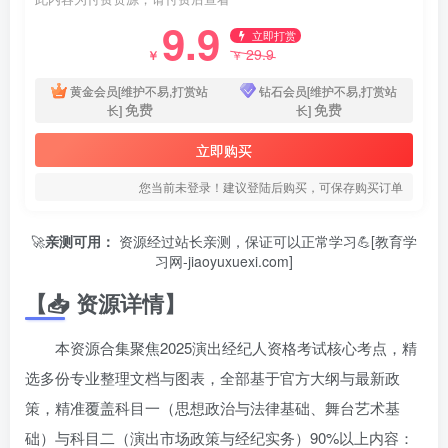
9.9
立即打赏
29.9
￥
￥
黄金会员[维护不易,打赏站
钻石会员[维护不易,打赏站
免费
免费
长]
长]
立即购买
您当前未登录！建议登陆后购买，可保存购买订单
🚀
亲测可用：
资源经过站长亲测，保证可以正常学习💪[教育学
习网-jiaoyuxuexi.com]
【📥 资源详情】
本资源合集聚焦2025演出经纪人资格考试核心考点，精
选多份专业整理文档与图表，全部基于官方大纲与最新政
策，精准覆盖科目一（思想政治与法律基础、舞台艺术基
础）与科目二（演出市场政策与经纪实务）90%以上内容：