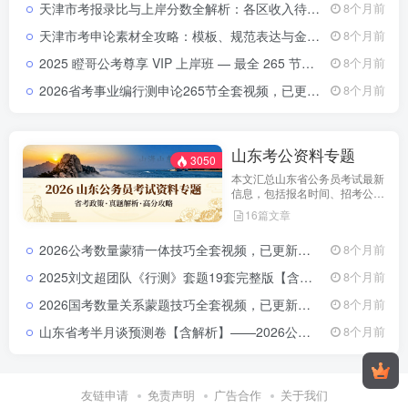
天津市考报录比与上岸分数全解析：各区收入待遇大盘点（2021-2024）天津市考报录比与上岸分数分析：2022-2024公务员各区收入待遇全解析
8个月前
市考特点，合理安排备考计划，
顺利参与公务员招录。
天津市考申论素材全攻略：模板、规范表达与金句积累指南天津市考申论素材积累攻略：模板、规范表达与金句提升指南
8个月前
2025 瞪哥公考尊享 VIP 上岸班 — 最全 265 节视频课程，助你一次性上岸！2025 瞪哥公考尊享 VIP 上岸班 — 最全 265 节视频课程，助你一次性上岸！
8个月前
2026省考事业编行测申论265节全套视频，已更新完结（零基础专用）2026公务员事业单位行测申论265节视频课程
8个月前
山东考公资料专题
3050
本文汇总山东省公务员考试最新
信息，包括报名时间、招考公
告、职位表、笔试科目及行测申
16篇文章
论备考指南。通过政策解读和考
试动态分析，帮助考生了解天津
2026公考数量蒙猜一体技巧全套视频，已更新完结（高照教育版）2026公务员数量蒙猜技巧视频教程（高照教育版）
8个月前
市考特点，合理安排备考计划，
顺利参与公务员招录。
2025刘文超团队《行测》套题19套完整版【含答案解析】考点精析
8个月前
2026国考数量关系蒙题技巧全套视频，已更新完结（复盘）2026公务员数量关系蒙题技巧视频
8个月前
山东省考半月谈预测卷【含解析】——2026公考冲刺必备神器！
8个月前
友链申请
免责声明
广告合作
关于我们