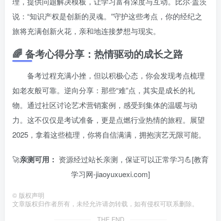
理，提供问题解决模板，让学习富有深度与互动。比尔·盖茨
说：“知识产权是创新的灵魂。”守护这些考点，你的经纪之
旅将充满创新火花，亲和地连接梦想与现实。
🌈 备考心得分享：热情驱动的成长之路
备考过程充满小挫，但以积极心态，你会发现考点梳理
如老友般可靠。逆向分享：那些“难”点，其实是成长的礼
物。通过社区讨论艺术营销案例，感受到集体的温暖与动
力。这不仅仅是考试准备，更是点燃行业热情的旅程。展望
2025，拿着这些梳理，你将自信满满，拥抱演艺无限可能。
🚀
亲测可用：
资源经过站长亲测，保证可以正常学习💪[教育
学习网-jiaoyuxuexi.com]
©
版权声明
文章版权归作者所有，未经允许请勿转载，如有侵权可联系删除。
THE END