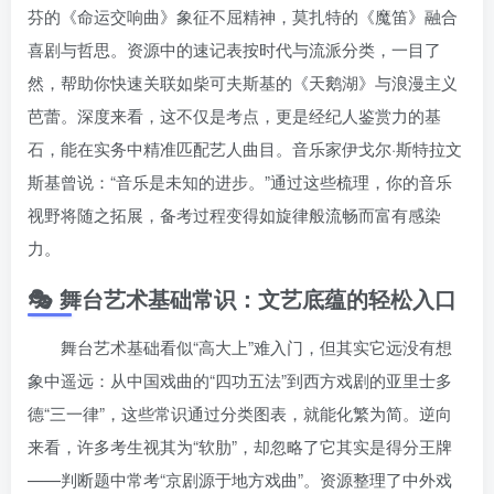
芬的《命运交响曲》象征不屈精神，莫扎特的《魔笛》融合
喜剧与哲思。资源中的速记表按时代与流派分类，一目了
然，帮助你快速关联如柴可夫斯基的《天鹅湖》与浪漫主义
芭蕾。深度来看，这不仅是考点，更是经纪人鉴赏力的基
石，能在实务中精准匹配艺人曲目。音乐家伊戈尔·斯特拉文
斯基曾说：“音乐是未知的进步。”通过这些梳理，你的音乐
视野将随之拓展，备考过程变得如旋律般流畅而富有感染
力。
🎭 舞台艺术基础常识：文艺底蕴的轻松入口
舞台艺术基础看似“高大上”难入门，但其实它远没有想
象中遥远：从中国戏曲的“四功五法”到西方戏剧的亚里士多
德“三一律”，这些常识通过分类图表，就能化繁为简。逆向
来看，许多考生视其为“软肋”，却忽略了它其实是得分王牌
——判断题中常考“京剧源于地方戏曲”。资源整理了中外戏