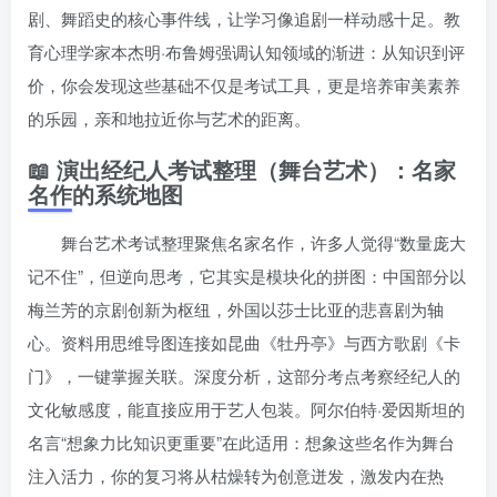
剧、舞蹈史的核心事件线，让学习像追剧一样动感十足。教
育心理学家本杰明·布鲁姆强调认知领域的渐进：从知识到评
价，你会发现这些基础不仅是考试工具，更是培养审美素养
的乐园，亲和地拉近你与艺术的距离。
📖 演出经纪人考试整理（舞台艺术）：名家
名作的系统地图
舞台艺术考试整理聚焦名家名作，许多人觉得“数量庞大
记不住”，但逆向思考，它其实是模块化的拼图：中国部分以
梅兰芳的京剧创新为枢纽，外国以莎士比亚的悲喜剧为轴
心。资料用思维导图连接如昆曲《牡丹亭》与西方歌剧《卡
门》，一键掌握关联。深度分析，这部分考点考察经纪人的
文化敏感度，能直接应用于艺人包装。阿尔伯特·爱因斯坦的
名言“想象力比知识更重要”在此适用：想象这些名作为舞台
注入活力，你的复习将从枯燥转为创意迸发，激发内在热