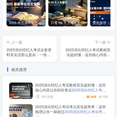
2025 半月谈申论范文宝典 | 236 页高分范文与深度点评，一本掌握公文 +大作文 +核心主题2025 半月谈申论范文宝典：236 页范文 + 实战训练 +高分模板
白鹭 60 天上岸＋半月谈整体笔记集结 | 2024–2025 年申论思维全盘梳理白鹭半月谈申论笔记全集：60天上岸＋大作文＋小题＋解题总结
上一篇
下一篇
2025演出经纪人考试全套资
2025演出经纪人考试教材其
料其实没那么复杂：一张蓝
实超好懂：这些核心内容让
图吃透全部考点
你轻松拿证
相关推荐
2025演出经纪人考试教材其实超好懂：这些
核心内容让你轻松拿证
2025演出经纪人考试
教材解析与备考要点
100
8个月前
9.9
￥
2025演出经纪人考试考点其实超简单：这些
梳理让你一刷就过
2025演出经纪人考试考点
梳理与备考指南