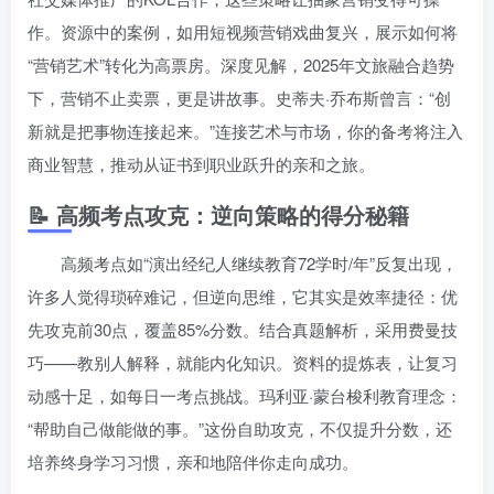
作。资源中的案例，如用短视频营销戏曲复兴，展示如何将
“营销艺术”转化为高票房。深度见解，2025年文旅融合趋势
下，营销不止卖票，更是讲故事。史蒂夫·乔布斯曾言：“创
新就是把事物连接起来。”连接艺术与市场，你的备考将注入
商业智慧，推动从证书到职业跃升的亲和之旅。
📝 高频考点攻克：逆向策略的得分秘籍
高频考点如“演出经纪人继续教育72学时/年”反复出现，
许多人觉得琐碎难记，但逆向思维，它其实是效率捷径：优
先攻克前30点，覆盖85%分数。结合真题解析，采用费曼技
巧——教别人解释，就能内化知识。资料的提炼表，让复习
动感十足，如每日一考点挑战。玛利亚·蒙台梭利教育理念：
“帮助自己做能做的事。”这份自助攻克，不仅提升分数，还
培养终身学习习惯，亲和地陪伴你走向成功。