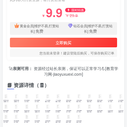
9.9
限时特惠
29.9
￥
￥
黄金会员[维护不易,打赏站
钻石会员[维护不易,打赏站
免费
免费
长]
长]
立即购买
您当前未登录！建议登陆后购买，可保存购买订单
🚀
亲测可用：
资源经过站长亲测，保证可以正常学习💪[教育学
习网-jiaoyuxuexi.com]
📘 资源详情（🧾）