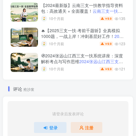
【2024最新版】云南三支一扶教学指导资料
包：高效通关 + 全面覆盖！
云南三支一扶教
学指导资料包 — 全套理论讲义 + 历年真题 +
135
10个月前
9.9
￥
视频课程 | 文飞出品
🔥【2025三支一扶·考前千题斩】全真模拟
1000题，一战上岸！冲刺基层好工作！
2024
年三支一扶考前千题斩 | 支教支农支医乡村振
123
10个月前
9.9
￥
兴必备刷题宝典
🧭2024张远山江西三支一扶系统讲座：深度
解析考点与写作思维
2024张远山江西三支一
扶系统讲座及讲义｜大作文押题卷与金句范
121
10个月前
9.9
￥
文全解析
评论
抢沙发
请登录后发表评论
登录
注册