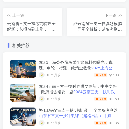
上一篇
下一篇
云南省三支一扶考前辅导全
🌾云南省三支一扶真题模拟
解析：从报名到上岸，一篇
导图全解析：从备考到上
搞懂
岸，一站式高效学习指南
相关推荐
2025上海公务员考试全能资料包曝光：真
题、申论、行测、政策全收录
2025上海公务
员考试全能资料包｜含历年真题+行测申论解
193
10个月前
9.9
￥
析+市政热点合集｜教育学习网
2024云南三支一扶时政讲义更新：中央文件
+政府报告精要一览
2024云南三支一扶时政讲
义更新｜中央文件重点解析与思维导图梳理
150
10个月前
9.9
￥
🌟 山东省“三支一扶”冲刺课 — 全面备考利器
山东省三支一扶冲刺课（超格出品）｜真题 +
专项 + 模拟全覆盖
136
10个月前
9.9
￥