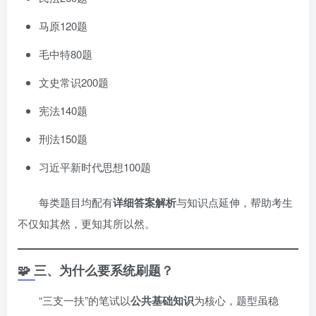
马原120题
毛中特80题
文史常识200题
宪法140题
刑法150题
习近平新时代思想100题
每类题目均配有
详细答案解析
与知识点延伸，帮助考生
不仅知其然，更知其所以然。
🧩 三、为什么要系统刷题？
“三支一扶”的笔试以
公共基础知识
为核心，题型虽稳