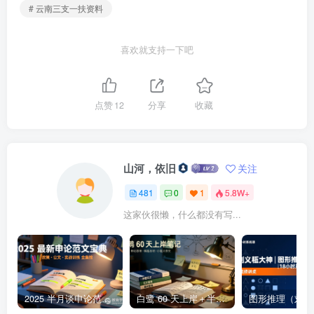
# 云南三支一扶资料
喜欢就支持一下吧
点赞
12
分享
收藏
山河，依旧
关注
481
0
1
5.8W+
这家伙很懒，什么都没有写...
2025 半月谈申论范文宝典 | 236 页高分范文与深度点评，一本掌握公文 +大作文 +核心主题2025 半月谈申论范文宝典：236 页范文 + 实战训练 +高分模板
白鹭 60 天上岸＋半月谈整体笔记集结 | 2024–2025 年申论思维全盘梳理白鹭半月谈申论笔记全集：60天上岸＋大作文＋小题＋解题总结