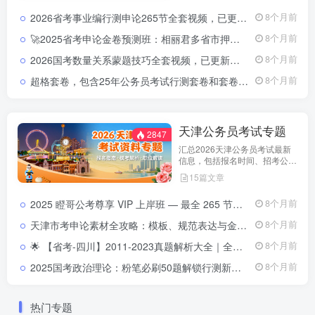
试动态分析，帮助考生了解天津
2026省考事业编行测申论265节全套视频，已更新完结（零基础专用）2026公务员事业单位行测申论265节视频课程
8个月前
市考特点，合理安排备考计划，
顺利参与公务员招录。
🚀2025省考申论金卷预测班：相丽君多省市押题高分路径2025省考申论金卷预测视频课程
8个月前
2026国考数量关系蒙题技巧全套视频，已更新完结（复盘）2026公务员数量关系蒙题技巧视频
8个月前
超格套卷，包含25年公务员考试行测套卷和套卷实战班计划表2025国考行测超格套卷：25年真题368页+实战计划表24页，复盘上岸必备
8个月前
天津公务员考试专题
2847
汇总2026天津公务员考试最新
信息，包括报名时间、招考公
告、职位表、笔试科目及行测申
15篇文章
论备考指南。通过政策解读和考
试动态分析，帮助考生了解天津
2025 瞪哥公考尊享 VIP 上岸班 — 最全 265 节视频课程，助你一次性上岸！2025 瞪哥公考尊享 VIP 上岸班 — 最全 265 节视频课程，助你一次性上岸！
8个月前
市考特点，合理安排备考计划，
顺利参与公务员招录。
天津市考申论素材全攻略：模板、规范表达与金句积累指南天津市考申论素材积累攻略：模板、规范表达与金句提升指南
8个月前
🌟 【省考-四川】2011-2023真题解析大全｜全省历年申论&行测题库四川省历年真题带解析 | 2011-2023申论&行测真题合集
8个月前
2025国考政治理论：粉笔必刷50题解锁行测新增模块（涵盖江西、贵州、深圳、黑龙江、全国）2025国考政治理论必刷题解析（免费下载）
8个月前
热门专题