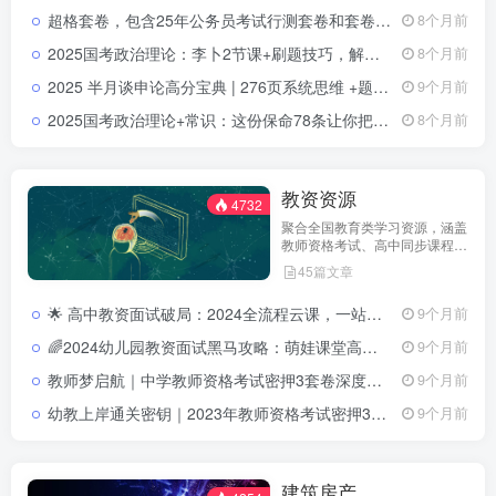
战。
超格套卷，包含25年公务员考试行测套卷和套卷实战班计划表2025国考行测超格套卷：25年真题368页+实战计划表24页，复盘上岸必备
8个月前
2025国考政治理论：李卜2节课+刷题技巧，解锁新中特思想的“零压力”路径2025国考政治理论专项视频教程与讲义
8个月前
2025 半月谈申论高分宝典 | 276页系统思维 +题型训练 +写作技巧全方位提升2025 申论高分宝典（半月谈）：276 页系统思维 +题型-&写作突破指南
9个月前
2025国考政治理论+常识：这份保命78条让你把最难的时政变成最稳的得分项2025国考政治理论常识保命78条PDF
8个月前
教资资源
4732
聚合全国教育类学习资源，涵盖
教师资格考试、高中同步课程、
专升本与幼小衔接课程，为教师
45篇文章
与学生提供一站式学习支持。
🌟 高中教资面试破局：2024全流程云课，一站掌握结构化+试讲+模拟秘诀2024 高中教师资格面试网课全流程视频指导
9个月前
🌈2024幼儿园教资面试黑马攻略：萌娃课堂高分秘籍，零基础变幼儿教育达人！2024幼儿园教师资格证面试备考指南：结构化+试讲技巧详解
9个月前
教师梦启航｜中学教师资格考试密押3套卷深度解析2023年中学教师资格考试密押3套卷含答案解析
9个月前
幼教上岸通关密钥｜2023年教师资格考试密押3套卷全解析幼儿园教师资格考试密押3套卷含答案解析
9个月前
建筑房产