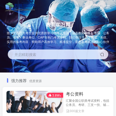
教育学习网
致力于为广大考生提供优质的学习与考试资源，涵盖教师资格、考编、公务
员、省考、事业单位、CAP等热门考试资料。我们专注于分享权威、系统、
实用的备考内容，帮助用户高效学习、精准提分，是您备考路上的贴心伙伴
开启精彩搜索
强力推荐
优质资源
考公资料
3.8W+
汇聚全国公职类考试资料，包括
公务员、考研、三支一扶、辅警
等多种类型，覆盖笔试、面试与
300篇文章
政策解析，助你从容应对公考挑