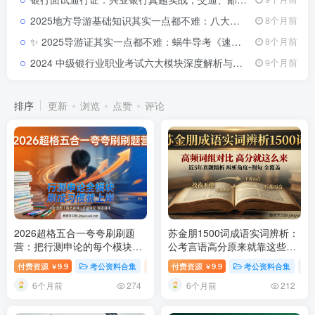
2025地方导游基础知识其实一点都不难：八大片区视频教程通关秘籍与高分记忆法2025导游资格考试科目三地方导游基础知识备考攻略
8个月前
✨ 2025导游证其实一点都不难：蜗牛导考《速记宝典》深度解析与通关密码2025导游证考试资料速记宝典及备考攻略
8个月前
2024 中级银行业职业考试六大模块深度解析与系统化备考指南2024年银行业职业资格中级考试学习资料与备考要点解析
9个月前
排序
更新
浏览
点赞
评论
2026超格五合一夸夸刷刷题
苏金朋1500词成语实词辨析：
营：把行测申论的每个模块都
公考言语高分原来就靠这些词
刷成你的得分习惯
2026超格行
组对比游戏
苏金朋成语实词辨
付费资源
9.9
考公资料合集
稀缺资源
付费资源
视频内容
9.9
考公资料合集
# 2026超格刷题
#
￥
￥
测申论五合一夸夸刷刷题营资
析1500词PDF资源
6个月前
6个月前
源
274
212