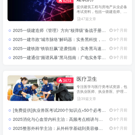
4254
提供建筑工程与房地产从业必备
考试资料，包括一级建造师、房
地产估价师与经纪人协理课程，
47篇文章
帮助你快速取证升职。
2025一级建造师《管理》方向“核弹级”备战手册：从零到满分的不败秘诀2025一级建造师建设工程项目管理备考资源：真题汇编+视频教程+学习计划
9个月前
2025一建市政“城市脉络”解码器：实务黑科技，让你从街巷小白变身市政大牛2025一级建造师市政公用工程管理与实务备考资源：真题汇编+视频教程+学习计划
9个月前
2025一建铁路“铁轨狂飙”逆袭指南：实务黑马速成，零基础直通绿灯站2025一级建造师铁路工程管理与实务备考资源：视频教程+备考方案+通关攻略
9个月前
2025一建通信“频谱风暴”黑马指南：广电实务零基础直冲信号塔的逆袭秘籍2025一级建造师通信与广电工程管理与实务备考资源：视频教程+备考方案+通关攻略
9个月前
医疗卫生
3672
专注医学与医疗类考试资源，包
含执业医师、执业兽医、护理与
药学等课程与题库，助你高效备
39篇文章
考，稳取资格证。
[免费提供]执业兽医考试200个知识点+50个必考速记点：直击命门，背完就上考场执业兽医考试200个知识点与50个高频考点总结
9个月前
2025消化与心血管内科主治：高频考点精讲与实战提分路径2025消化心血管内科主治医师考试备考攻略
8个月前
2025整形外科学主治：从外科学基础到美容修复全体系提分攻略2025整形外科学主治医师考试备考指南
8个月前