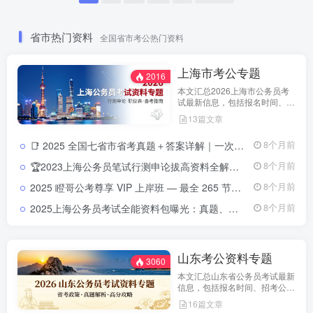
省市热门资料
全国省市考公热门资料
上海市考公专题
2016
本文汇总2026上海市公务员考
试最新信息，包括报名时间、招
考公告、职位表、笔试科目及行
13篇文章
测申论备考指南。通过政策解读
和考试动态分析，帮助考生了解
📑 2025 全国七省市省考真题＋答案详解｜一次拥有山东 · 浙江 ·四川 ·上海 ·北京 ·天津 ·江苏真题全套2025 全国省考真题全收录：七省市（山东 · 浙江 · 四川 · 上海 ·北京 ·天津 ·江苏）试卷＋详解
8个月前
天津市考特点，合理安排备考计
划，顺利参与公务员招录。
🏆2023上海公务员笔试行测申论拔高资料全解：提分必备📘来源：教育学习网（jiaoyuxuexi.com ） 📦资源类型：上海公务员笔试提分课程+讲义 📚覆盖方向：行测、申论、常识判断、数量关系、言语理解、判断推理、资料分析等全模块
8个月前
2025 瞪哥公考尊享 VIP 上岸班 — 最全 265 节视频课程，助你一次性上岸！2025 瞪哥公考尊享 VIP 上岸班 — 最全 265 节视频课程，助你一次性上岸！
8个月前
2025上海公务员考试全能资料包曝光：真题、申论、行测、政策全收录2025上海公务员考试全能资料包｜含历年真题+行测申论解析+市政热点合集｜教育学习网
8个月前
山东考公资料专题
3060
本文汇总山东省公务员考试最新
信息，包括报名时间、招考公
告、职位表、笔试科目及行测申
16篇文章
论备考指南。通过政策解读和考