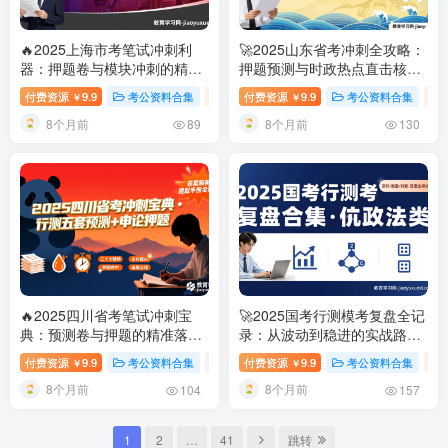
🔥2025上海市考笔试冲刺利
🚀2025山东省考冲刺全攻略：
器：押题卷与模块冲刺的精准
押题预测与时政热点直击核心
结合
2025上海市考行测押题卷
2025山东省考行测押题卷及申
付费资源
9.9
考公资料合集
行测-政治理论（国考2025新增科目）
付费资源
9.9
考公资料合集
# 
￥
￥
及冲刺资料合集
论预测合集
8个月前
8个月前
89
130
🔥2025四川省考笔试冲刺宝
🚀2025国考行测模考复盘全记
典：预测卷与押题的精准落地
录：从波动到稳进的实战路径
路径
2025四川省考行测预测卷
2025国考行测模考复盘合集
付费资源
9.9
考公资料合集
# 2025四川省考
付费资源
9.9
# 行政职业能力测验
考公资料合集
# 申
￥
￥
及申论押题合集
（行政执法类）
8个月前
8个月前
104
157
1
2
…
41
跳转