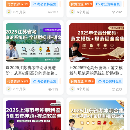
制的得分套路
2025苏金朋判断
2026白鹭申论破题阵课程资源
付费资源
9.9
考公资料合集
视频内容
付费资源
# 行测判断推理
9.9
考公资料合集
# 2025判断推
￥
￥
推理系统课资源汇总
汇总
6个月前
6个月前
137
282
📘2025江苏省考申论系统进
✨2025申论高分密码：范文模
阶：从基础到高分的完整路径
板与规范词的系统进阶路径(含
图
2025江苏省考申论系统班课
半月谈内部资料多份)
2025公
付费资源
9.9
考公资料合集
视频内容
付费资源
# 归纳概括技巧
19.9
考公资料合集
# 提出对策题
￥
￥
程讲义及视频
务员申论范文及模板合集
8个月前
8个月前
119
233