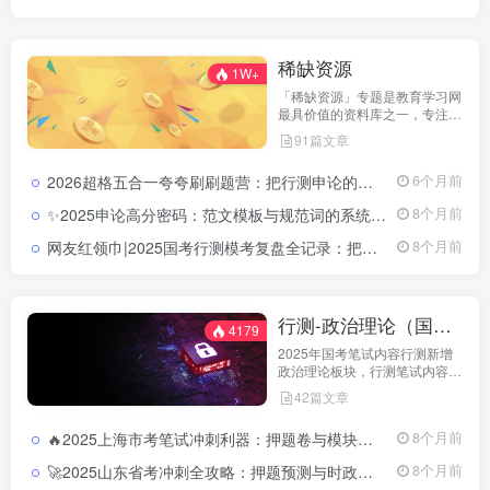
吸收知识，快速掌握答题技巧，
实现“看得懂、学得快、用得上”
的备考体验。
稀缺资源
1W+
「稀缺资源」专题是教育学习网
最具价值的资料库之一，专注收
录各类珍稀、高质量的考试资
91篇文章
源。这里包含名师团队内部讲
义、历年未公开真题、预测密
2026超格五合一夸夸刷刷题营：把行测申论的每个模块都刷成你的得分习惯2026超格行测申论五合一夸夸刷刷题营资源
6个月前
卷、实战笔记等，全部内容经过
严格筛选与分类整理。 这些资
✨2025申论高分密码：范文模板与规范词的系统进阶路径(含半月谈内部资料多份)2025公务员申论范文及模板合集
8个月前
料往往具有高针对性与高命中
率，可为考生提供更深层次的复
网友红领巾|2025国考行测模考复盘全记录：把复杂考点拆成简单步骤2025国考行测模考复盘资料汇总
8个月前
习指导与应试策略参考。 在这
里，你可以探索到他人无法轻易
获取的核心学习资料，让你的备
考更具深度和方向感。
行测-政治理论（国考2025新增科目）
4179
2025年国考笔试内容行测新增
政治理论板块，行测笔试内容从
以往的五大板块变成六大板块，
42篇文章
具体试题分为：政治理论、常识
判断、言语理解与表达、数量关
🔥2025上海市考笔试冲刺利器：押题卷与模块冲刺的精准结合2025上海市考行测押题卷及冲刺资料合集
8个月前
系、判断推理和资料分析六大板
块。教育学习网-
🚀2025山东省考冲刺全攻略：押题预测与时政热点直击核心2025山东省考行测押题卷及申论预测合集
8个月前
jiaoyuxuexi.com加强对此新增