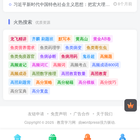
科目资源的整理以供广大考生进
习近平新时代中国特色社会主义思想：把宏大理论拆成清晰考点链条公务员考试习近平新时代中国特色社会主义思想专项课
8个月前
行学习和温故。
火热搜索
优质资源
龙飞精讲
齐麟 刷题班
默写本
黄高山
黄金AB卷
鱼类营养需求
鱼类药理学
鱼类病变
鱼类寄生虫
鱼类免疫器官
鱼病诊断
鱼病用药
鬼谷超
高频题
高频速记
高频词汇
高频词
高频考点
高频成语800词
高频成语
高照数字推理
高照教育数量
高照教育
高照刷题营
高分策略
高分秘籍
高分模板
高分技巧
高分宝典
高分复盘
友链申请
免责声明
广告合作
关于我们
Copyright © 2025 ·
教育学习网
· 由
wordpress
强力驱动.