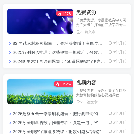
免费资源
4278
「免费资源」专题是教育学习网
为广大考生打造的开放学习专
区。这里汇集了来自主流教育机
39篇文章
构与名师团队的优质内容，包括
历年真题、考点讲义、笔记汇
📚 面试素材积累指南：让你的答案瞬间有厚度、有高度2026公务员面试素材积累：高频热点与表达技巧
8个月前
编、复习计划表等，全站免费开
放下载。 无论你是备考教师资
2025行测图形推理：这些规律一抓就准，分数直线上升2025公务员行测图形推理考点分析与实战模拟视频教程
8个月前
格、公务员、省考，还是事业单
位考试，都能在这里找到高质量
2024阿里木江言语刷题集：450道题解锁行测言语高分阶梯2024公务员言语理解刷题集
8个月前
的资料资源，帮助你在备考路上
实现“零成本高效率”的学习体
验。 我们相信——知识的传播
不应设限，学习的起点从免费开
视频内容
始。
2.6W+
「视频内容」专题汇集了全国各
大教育机构的核心视频课程，包
括系统班、冲刺班、专项突破
233篇文章
课、真题解析课等类型。 每一
套课程都由资深讲师录制，注重
2026超格五合一夸夸刷刷题营：把行测申论的每个模块都刷成你的得分习惯2026超格行测申论五合一夸夸刷刷题营资源
6个月前
逻辑梳理与实战演练，内容紧扣
最新考试大纲，覆盖行测、申
2025苏金朋各省数字推理专项：真题一过，省考数列规律全在掌握中2025苏金朋各省数字推理专项真题课资源
6个月前
论、教育综合知识、公共基础知
识等核心模块。 通过视频学
2025苏金朋数字推理系统课：把数列题从“猜谜”变成“看一眼就知道”2025苏金朋数量关系数字推理系统课资源
6个月前
习，你可以在碎片化时间里高效