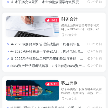
🔬 水下病变全景图：水生动物病理学考点深度拆解水生动物病理学考试重点与病变特征解析
9个月前
财务会计
1072
提供全面的财会类考试学习资
料，从CPA到审计、税务、评估
师，涵盖教材、真题与名师课
10篇文章
程，助你稳步提升职业资质。
💼 2025税务师财务管理实战指南：周春利年金利复利精算全攻略2025税务师财会方向周春利视频
9个月前
🌟 2025税务师税法一零基础入门：周靖老师增值税精髓全解锁2025税务师零基础增值税预习-周靖
9个月前
📘 2025税务师税法二房产税车船税深度攻略：杨茂群老师视频精析2025税务师房产税车船税-杨茂群
9个月前
2024资产评估师考试落幕：冲刺8套卷2024资产评估师考试冲刺8套卷解析
9个月前
职业兴趣
3417
收录各类热门职业资格考试及在
线课程，包括银行、导游、经纪
人、自媒体等，满足不同职业人
40篇文章
群学习需求。
银行面试通行证：兴业银行真题实战，交通、邮储银行攻略全解锁兴业银行面试真题及跨行备考指南
9个月前