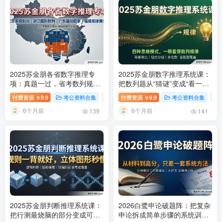
2025苏金朋各省数字推理专
2025苏金朋数字推理系统课：
项：真题一过，省考数列规律
把数列题从“猜谜”变成“看一眼
全在掌握中
2025苏金朋各省数
就知道”
2025苏金朋数量关系
付费资源
9.9
考公资料合集
视频内容
付费资源
# 2025数字推理
9.9
考公资料合集
# 苏金朋数推
￥
￥
字推理专项真题课资源
数字推理系统课资源
6个月前
6个月前
139
141
2025苏金朋判断推理系统课：
2026白鹭申论破题阵：把复杂
把行测最烧脑的部分变成可复
申论拆成简单步骤的系统训练