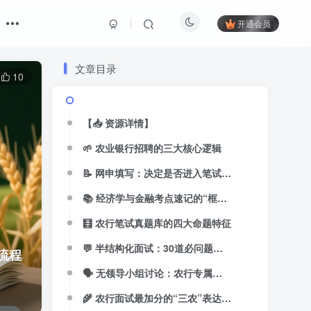
开通会员
文章目录
10
【📥 资源详情】
🌱 农业银行招聘的三大核心逻辑
📝 网申填写：决定是否进入笔试的第一道门槛
📚 经济学与金融考点速记的“框架+口诀”体系
🧮 农行笔试真题库的四大命题特征
💬 半结构化面试：30道必问题的高分答题框架
流程
🗣️ 无领导小组讨论：农行专属话术模板
🌾 农行面试最加分的“三农”表达体系