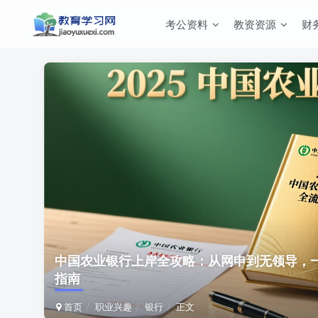
考公资料
教资资源
财
中国农业银行上岸全攻略：从网申到无领导，
指南
首页
职业兴趣
银行
正文