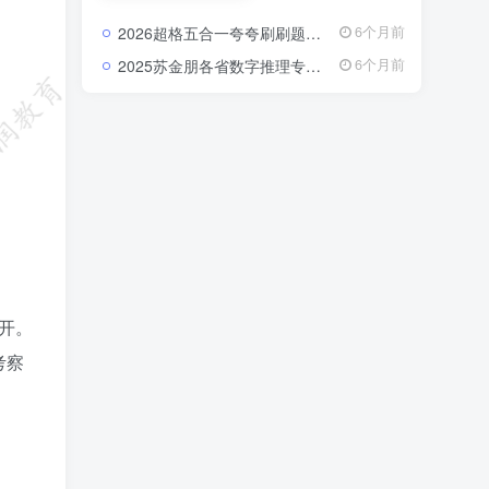
破课、真题解析课等类
型。 每一套课程都由资
2026超格五合一夸夸刷刷题营：把行测申论的每个模块都刷成你的得分习惯2026超格行测申论五合一夸夸刷刷题营资源
6个月前
深讲师录制，注重逻辑
梳理与实战演练，内容
2025苏金朋各省数字推理专项：真题一过，省考数列规律全在掌握中2025苏金朋各省数字推理专项真题课资源
6个月前
紧扣最新考试大纲，覆
盖行测、申论、教育综
合知识、公共基础知识
等核心模块。 通过视频
学习，你可以在碎片化
时间里高效吸收知识，
快速掌握答题技巧，实
现“看得懂、学得快、用
得上”的备考体验。
开。
考察