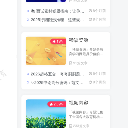
机构与名师团队的优质
内容，包括历年真题、
📚 面试素材积累指南：让你的答案瞬间有厚度、有高度2026公务员面试素材积累：高频热点与表达技巧
8个月前
考点讲义、笔记汇编、
复习计划表等，全站免
2025行测图形推理：这些规律一抓就准，分数直线上升2025公务员行测图形推理考点分析与实战模拟视频教程
8个月前
费开放下载。 无论你是
备考教师资格、公务
员、省考，还是事业单
位考试，都能在这里找
稀缺资源
到高质量的资料资源，
1W+
帮助你在备考路上实现
「稀缺资源」专题是教
“零成本高效率”的学习体
育学习网最具价值的资
验。 我们相信——知识
料库之一，专注收录各
的传播不应设限，学习
91篇文章
类珍稀、高质量的考试
的起点从免费开始。
资源。这里包含名师团
队内部讲义、历年未公
2026超格五合一夸夸刷刷题营：把行测申论的每个模块都刷成你的得分习惯2026超格行测申论五合一夸夸刷刷题营资源
6个月前
开真题、预测密卷、实
战笔记等，全部内容经
✨2025申论高分密码：范文模板与规范词的系统进阶路径(含半月谈内部资料多份)2025公务员申论范文及模板合集
8个月前
过严格筛选与分类整
理。 这些资料往往具有
高针对性与高命中率，
可为考生提供更深层次
视频内容
的复习指导与应试策略
2.6W+
参考。 在这里，你可以
「视频内容」专题汇集
探索到他人无法轻易获
了全国各大教育机构的
取的核心学习资料，让
核心视频课程，包括系
你的备考更具深度和方
233篇文章
统班、冲刺班、专项突
向感。