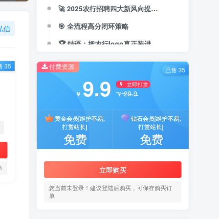
🚀 2025农行招聘四大新风向提前布局
🎯 全流程高分闭环策略
私信
🏆 结语：把农行logo真正装进心里
付费资源
 35
已售 35
9.9
立即打赏
29.9
￥
￥
黄金会员[维护不易,
钻石会员[维护不易,
打赏站长]
打赏站长]
免费
免费
单
立即购买
您当前未登录！建议登陆后购买，可保存购买订
单