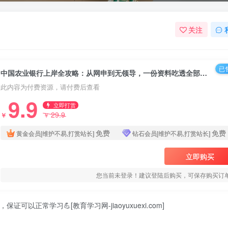
关注
已售
中国农业银行上岸全攻略：从网申到无领导，一份资料吃透全部流程2025中国农业银行招聘笔试面试全流程指南
此内容为付费资源，请付费后查看
9.9
立即打赏
29.9
￥
￥
免费
免费
黄金会员[维护不易,打赏站长]
钻石会员[维护不易,打赏站长]
立即购买
您当前未登录！建议登陆后购买，可保存购买订
可以正常学习💪[教育学习网-jiaoyuxuexi.com]