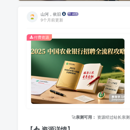
山河，依旧
9个月前更新
付费资源
🚀
亲测可用：
资源经过站长亲测，保证
【📥 资源详情】