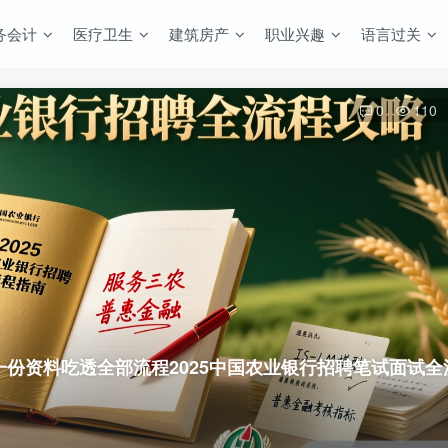
务会计
医疗卫生
建筑房产
职业兴趣
语言过关
0
110
一份资料吃透全部流程
2025中国农业银行招聘笔试面试全