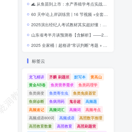
🌊 从鱼苗到上市：水产养殖学考点实战全攻略
水产养殖
60 天申论上岸训练营 | 16 节视频 +全套板书讲义 +高分素材全面集成
2025演出经纪人考试教材其实超好懂：这些核心内容让你轻松拿证
山东省考半月谈预测卷【含解析】——2026公考冲刺必备神器！
2025 全家桶｜超格讲“常识判断”考题 + 讲练专题课 + 时政命题研学课，附精美讲义课件
标签云
龙飞精讲
齐麟 刷题班
默写本
黄高山
黄金AB卷
鱼类营养需求
鱼类药理学
鱼类病变
鱼类寄生虫
鱼类免疫器官
鱼病诊断
鱼病用药
鬼谷超
高频题
高频速记
高频词汇
高频词
高频考点
高频成语800词
高频成语
高照数字推理
高照教育数量
高照教育
高照刷题营