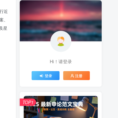
行近
案、
及星
Hi！请登录
登录
注册
TOP1