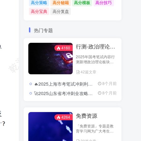
高分策略
高分秘籍
高分模板
高分技巧
高分宝典
高分复盘
热门专题
行测-政治理论（国考2025新增科目）
4160
2025年国考笔试内容行
测新增政治理论板块，
行测笔试内容从以往的
42篇文章
五大板块变成六大板
块，具体试题分为：政
治理论、常识判断、言
🔥2025上海市考笔试冲刺利器：押题卷与模块冲刺的精准结合2025上海市考行测押题卷及冲刺资料合集
8个月前
语理解与表达、数量关
系、判断推理和资料分
🚀2025山东省考冲刺全攻略：押题预测与时政热点直击核心2025山东省考行测押题卷及申论预测合集
8个月前
析六大板块。教育学习
网-jiaoyuxuexi.com加强
对此新增科目资源的整
理以供广大考生进行学
免费资源
习和温故。
4264
「免费资源」专题是教
育学习网为广大考生打
造的开放学习专区。这
39篇文章
里汇集了来自主流教育