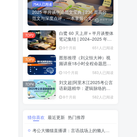
754人已阅读
2025 半月谈申论范文宝典 | 236 页高分
范文与深度点评，一本掌握公文...
白鹭 60 天上岸＋半月谈整体
TOP2
笔记集结 | 2024–2025 年申
论思维全盘梳理白鹭半月谈
9个月前
651人已阅读
申论笔记全集：60天上岸＋
大作文＋小题＋解题总结
图形推理（刘义恒大神）视
TOP3
频讲座18小时全程命题思维
训练·系统攻克行测图推高分
10个月前
583人已阅读
题
刘文超|阿里木江2025考公言
TOP4
语刷题精华：逻辑脉络的轻
松解码2025公务员考试言语
8个月前
582人已阅读
理解刷题视频课程
猜你喜欢
最近更新
热门推荐
考公大懒猫直播课：言语战场上的懒人逆袭，48节视频解锁高分密码