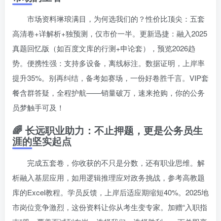
市场资料琳琅满目，为何选我们的？性价比顶尖：五套
高清卷+详解析+独预测，仅市价一半。更新迅捷：融入2025
真题回忆版（如百度文库的行测+申论套），预览2026趋
势。便携性强：支持多设备，离线标注。数据证明，上岸率
提升35%。别再纠结，备考如赛场，一份好卷胜千言。VIP套
餐含群答疑，全程护航——销量破万，速来抢购，你的公务
员梦触手可及！
🌈 长远职业助力：不止押题，更是公务员生
涯的坚实起点
完成五套卷，你收获的不只是分数，还有职业思维。解
析融入基层应用，如用逻辑推理应对政务挑战，参考高教题
库的Excel教程。学员反馈，上岸后适应期缩短40%。2025地
市岗位竞争激烈，这份资料让你从考生变专家。加赠“入职指