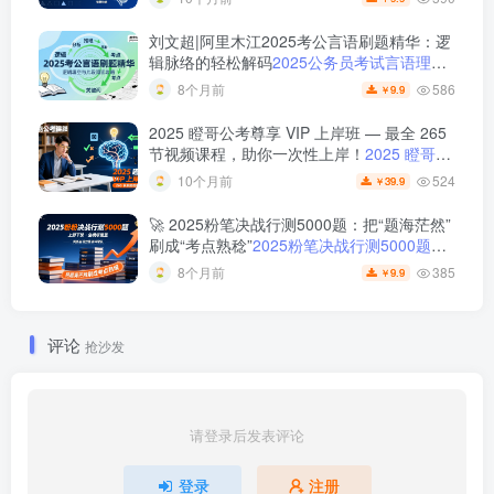
刘文超|阿里木江2025考公言语刷题精华：逻
辑脉络的轻松解码
2025公务员考试言语理解
刷题视频课程
586
8个月前
9.9
￥
2025 瞪哥公考尊享 VIP 上岸班 — 最全 265
节视频课程，助你一次性上岸！
2025 瞪哥公
考尊享 VIP 上岸班 — 最全 265 节视频课
524
10个月前
39.9
￥
程，助你一次性上岸！
🚀 2025粉笔决战行测5000题：把“题海茫然”
刷成“考点熟稔”
2025粉笔决战行测5000题上
册下册
385
8个月前
9.9
￥
评论
抢沙发
请登录后发表评论
登录
注册