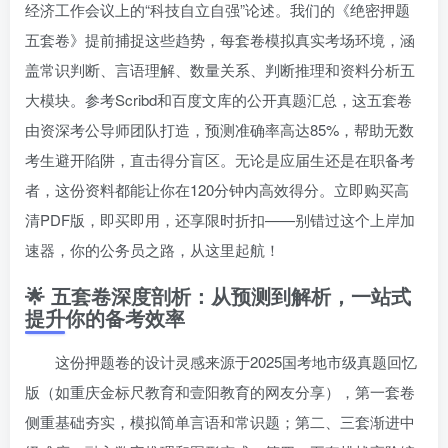
经济工作会议上的“科技自立自强”论述。我们的《绝密押题
五套卷》提前捕捉这些趋势，每套卷模拟真实考场环境，涵
盖常识判断、言语理解、数量关系、判断推理和资料分析五
大模块。参考Scribd和百度文库的公开真题汇总，这五套卷
由资深考公导师团队打造，预测准确率高达85%，帮助无数
考生避开陷阱，直击得分盲区。无论是应届生还是在职备考
者，这份资料都能让你在120分钟内高效得分。立即购买高
清PDF版，即买即用，还享限时折扣——别错过这个上岸加
速器，你的公务员之路，从这里起航！
🌟 五套卷深度剖析：从预测到解析，一站式
提升你的备考效率
这份押题卷的设计灵感来源于2025国考地市级真题回忆
版（如重庆金标尺教育和壹阳教育的网友分享），第一套卷
侧重基础夯实，模拟简单言语和常识题；第二、三套渐进中