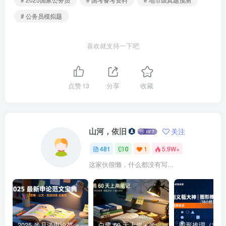
# 公务员模拟题
喜欢就支持一下吧
点赞
13
分享
收藏
山河，依旧
关注
481
0
1
5.9W+
这家伙很懒，什么都没有写...
2025 半月谈申论范文宝典 | 236 页高分范文与深度点评，一本掌握公文 +大作文 +核心主题2025 半月谈申论范文宝典：236 页范文 + 实战训练 +高分模板
白鹭 60 天上岸＋半月谈整体笔记集结 | 2024–2025 年申论思维全盘梳理白鹭半月谈申论笔记全集：60天上岸＋大作文＋小题＋解题总结