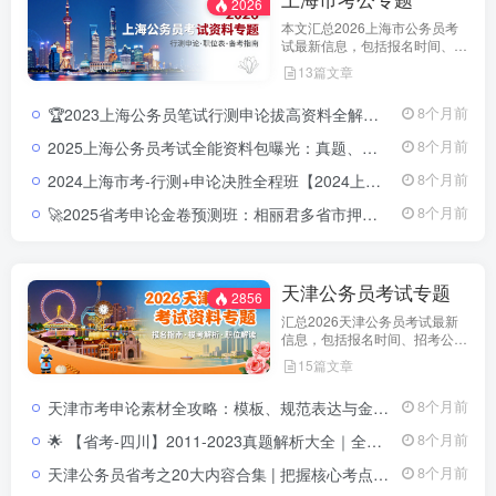
2026
本文汇总2026上海市公务员考
试最新信息，包括报名时间、招
考公告、职位表、笔试科目及行
13篇文章
测申论备考指南。通过政策解读
和考试动态分析，帮助考生了解
🏆2023上海公务员笔试行测申论拔高资料全解：提分必备📘来源：教育学习网（jiaoyuxuexi.com ） 📦资源类型：上海公务员笔试提分课程+讲义 📚覆盖方向：行测、申论、常识判断、数量关系、言语理解、判断推理、资料分析等全模块
8个月前
天津市考特点，合理安排备考计
划，顺利参与公务员招录。
2025上海公务员考试全能资料包曝光：真题、申论、行测、政策全收录2025上海公务员考试全能资料包｜含历年真题+行测申论解析+市政热点合集｜教育学习网
8个月前
2024上海市考-行测+申论决胜全程班【2024上海市考全程班】一次掌握行测+申论，突破高分就在眼前！
8个月前
🚀2025省考申论金卷预测班：相丽君多省市押题高分路径2025省考申论金卷预测视频课程
8个月前
天津公务员考试专题
2856
汇总2026天津公务员考试最新
信息，包括报名时间、招考公
告、职位表、笔试科目及行测申
15篇文章
论备考指南。通过政策解读和考
试动态分析，帮助考生了解天津
天津市考申论素材全攻略：模板、规范表达与金句积累指南天津市考申论素材积累攻略：模板、规范表达与金句提升指南
8个月前
市考特点，合理安排备考计划，
顺利参与公务员招录。
🌟 【省考-四川】2011-2023真题解析大全｜全省历年申论&行测题库四川省历年真题带解析 | 2011-2023申论&行测真题合集
8个月前
天津公务员省考之20大内容合集 | 把握核心考点天津公务员省考之20大内容合集｜二十大报告精讲+常识精编+思维导图系统课
8个月前