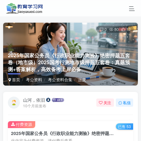
0
80
13
2025年国家公务员《行政职业能力测验》绝密押题五套
卷（地市级）
2025国考行测地市级押题五套卷：真题预
测+答案解析，高效备考上岸必备
首页
考公资料
考公资料合集
正文
山河，依旧
关注
私信
10个月前发布
付费资源
已售 53
2025年国家公务员《行政职业能力测验》绝密押题五套卷（地市级）2025国考行测地市级押题五套卷：真题预测+答案解析，高效备考上岸必备
此内容为付费资源，请付费后查看