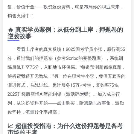
售，价值千金——投资这份资料，就是布局你的职业未来，
销售火爆中！
🔥 真实学员案例：从低分到上岸，押题卷的
逆袭故事
看看上岸者的真实反馈！2025国考学员小张，原行测55
分，通过我们的押题卷（参考Scribd的完整题库），系统训
练后飙升至75分，入职地市环保局。“每道预测题都像真题，
解析帮我避开无数坑！”另一位在职考生小李，凭借五套卷的
渐进模式，首战过线。累计服务15万+考生，复购率75%。
2025升级版新增AI智能纠错（激活码附赠）。加入成功行
列，从这份资料开始——点击购买，附赠励志故事集，激励
你坚持，流量转化率超高！
📈 超值投资指南：为什么这份押题卷是备考
市场的王者