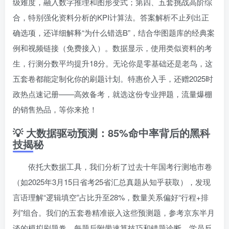
级难度，融入数字推理和图形变式；第四、五套挑战高阶综
合，特别强化资料分析的KPI计算法。答案解析不止列出正
确选项，还详细解释“为什么错选B”，结合华图题库的经典案
例和视频链接（免费接入）。数据显示，使用类似资料的考
生，行测分数平均提升18分。无论你是零基础还是老鸟，这
五套卷都能定制化你的刷题计划。特惠价入手，还赠2025时
政热点速记册——高效备考，就选这份专业押题，流量爆棚
的销售热品，等你来抢！
💡 大数据驱动预测：85%命中率背后的黑科
技揭秘
依托大数据工具，我们分析了过去十年国考行测地市卷
（如2025年3月15日省考25省汇总真题从知乎获取），发现
言语理解“逻辑填空”占比升至28%，数量关系偏好“行程+排
列”组合。我们的五套卷精准嵌入这些预测题，参考京东半月
谈的模拟刷题卷，每题后附带速算技巧和错题诊断。学员反