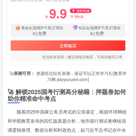
9.9
限时特惠
29.9
￥
￥
黄金会员[维护不易,打赏站
钻石会员[维护不易,打赏站
免费
免费
长]
长]
立即购买
您当前未登录！建议登陆后购买，可保存购买订单
🚀
亲测可用：
资源经过站长亲测，保证可以正常学习💪[教育学
习网-jiaoyuxuexi.com]
🚀 解锁2025国考行测高分秘籍：押题卷如何
助你精准命中考点
随着2025年国家公务员考试的尘埃落定，根据环球网校
和华图教育发布的回忆版真题分析，地市级行测试卷继续强
调逻辑推理、数据分析和时政热点，如习近平总书记在中央