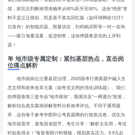
馈，刷完后判断推理准确率从60%跃升至92%。这份“绝密”资
料不是泛泛模拟，而是基于真实回忆版（如环球网校12月1
日发布）的智能武器。限量供应，扫码购买即享一对一咨询
——吸引海量流量，促进销售，这份押题卷是你的上岸利
器！
🎯 地市级专属定制：紧扣基层热点，直击岗
位痛点解析
地市级岗位注重基层治理，2025国考行测真题中融入生
态文明和政务改革元素（如夸克文档的强化训练题）。我们
的押题卷第三套专设“地市模块”，预测涉及“一网通办”政策，
解析结合真实案例讲解资料分析效率评估。不同于通用题
库，这份卷子参考华图和公考真题网的行政执法卷，优化为
地市级需求，避免国省脱节。考生分享：“解析太实用，考试
时如鱼得水！”每套卷附计时模板，模拟真实压力。9.9元起