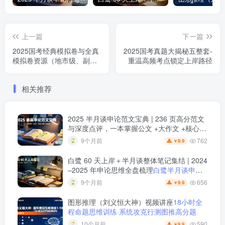
上一篇
下一篇
2025国考经典模拟卷与全真
2025国考真题大揭秘五整套-
模拟卷资源（地市级、副省
重温高频考点锁定上岸路径
级及行政执法类）
相关推荐
2025 半月谈申论范文宝典 | 236 页高分范文
与深度点评，一本掌握公文 +大作文 +核心主
题
2025 半月谈申论范文宝典：236 页范文 +
762
9个月前
9.9
￥
实战训练 +高分模板
白鹭 60 天上岸＋半月谈整体笔记集结 | 2024
–2025 年申论思维全盘梳理
白鹭半月谈申论
笔记全集：60天上岸＋大作文＋小题＋解题
656
9个月前
9.9
￥
总结
图形推理（刘义恒大神）视频讲座
18小时全
程命题思维训练·系统攻克行测图推高分题
590
10个月前
9.9
￥