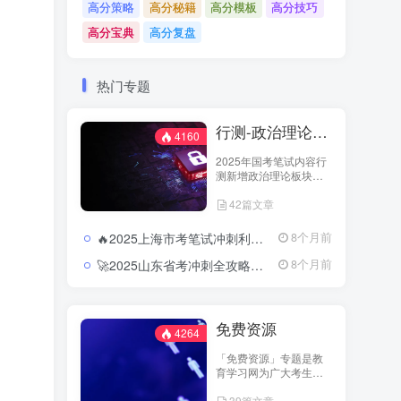
高分策略
高分秘籍
高分模板
高分技巧
高分宝典
高分复盘
热门专题
行测-政治理论（国考2025新增科目）
4160
2025年国考笔试内容行
测新增政治理论板块，
行测笔试内容从以往的
42篇文章
五大板块变成六大板
块，具体试题分为：政
治理论、常识判断、言
🔥2025上海市考笔试冲刺利器：押题卷与模块冲刺的精准结合2025上海市考行测押题卷及冲刺资料合集
8个月前
语理解与表达、数量关
系、判断推理和资料分
🚀2025山东省考冲刺全攻略：押题预测与时政热点直击核心2025山东省考行测押题卷及申论预测合集
8个月前
析六大板块。教育学习
网-jiaoyuxuexi.com加强
对此新增科目资源的整
理以供广大考生进行学
免费资源
习和温故。
4264
「免费资源」专题是教
育学习网为广大考生打
造的开放学习专区。这
39篇文章
里汇集了来自主流教育