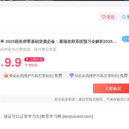
关注
已售
🌟 2025税务师零基础逆袭必备：葛瑞老师系统预习全解析2025税务师零基础预习资料-葛瑞
此内容为付费资源，请付费后查看
9.9
立即打赏
29.9
￥
￥
免费
免费
黄金会员[维护不易,打赏站长]
钻石会员[维护不易,打赏站长]
立即购买
您当前未登录！建议登陆后购买，可保存购买订
可以正常学习💪[教育学习网-jiaoyuxuexi.com]