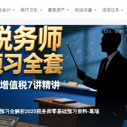
务会计
医疗卫生
建筑房产
职业兴趣
语言过关
0
85
统预习全解析
2025税务师零基础预习资料-葛瑞