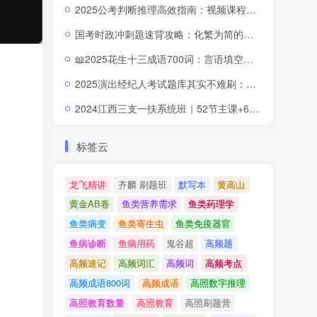
2025公考判断推理高效指南：视频课程助你逻辑跃升
2
国考时政冲刺题速背攻略：化繁为简的考前提分路径
2
📖2025花生十三成语700词：言语填空的词汇宝藏
20
2025演出经纪人考试题库其实不难刷：这些模拟真题让你稳稳上岸
2024江西三支一扶系统班｜52节主课+68节补充课全体系教学，直击考点全面提分
标签云
龙飞精讲
齐麟 刷题班
默写本
黄高山
黄金AB卷
鱼类营养需求
鱼类药理学
鱼类病变
鱼类寄生虫
鱼类免疫器官
鱼病诊断
鱼病用药
鬼谷超
高频题
高频速记
高频词汇
高频词
高频考点
高频成语800词
高频成语
高照数字推理
高照教育数量
高照教育
高照刷题营