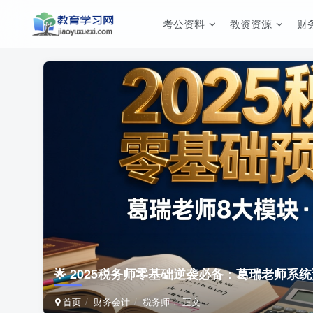
考公资料
教资资源
财
🌟 2025税务师零基础逆袭必备：葛瑞老师系
首页
财务会计
税务师
正文