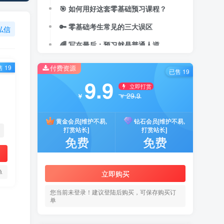
🎯 如何用好这套零基础预习课程？
🔑 零基础考生常见的三大误区
私信
🌈 写在最后：预习就是普通人逆袭的起点
付费资源
 19
已售 19
9.9
立即打赏
29.9
￥
￥
黄金会员[维护不易,
钻石会员[维护不易,
打赏站长]
打赏站长]
免费
免费
单
立即购买
您当前未登录！建议登陆后购买，可保存购买订
单