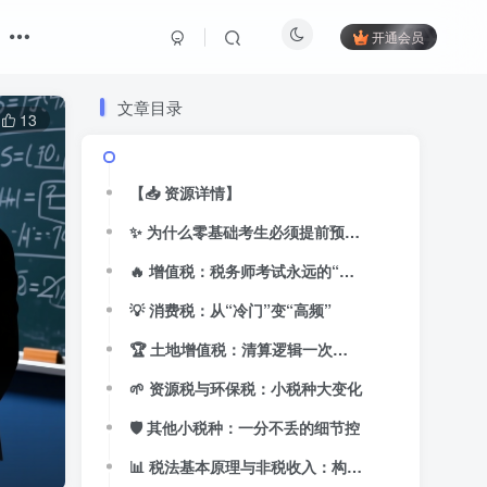
开通会员
文章目录
13
【📥 资源详情】
✨ 为什么零基础考生必须提前预习税务师？
🔥 增值税：税务师考试永远的“重头戏”
💡 消费税：从“冷门”变“高频”
🏆 土地增值税：清算逻辑一次讲透
🌱 资源税与环保税：小税种大变化
🛡️ 其他小税种：一分不丢的细节控
📊 税法基本原理与非税收入：构建完整知识体系