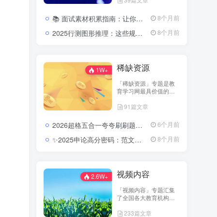
机构与名师团队的优质
内容，包括历年真题、
📚 面试素材积累指南：让你的答案瞬间有厚度、有高度2026公务员面试素材积累：高频热点与表达技巧
8个月前
考点讲义、笔记汇编、
复习计划表等，全站免
2025行测图形推理：这些规律一抓就准，分数直线上升2025公务员行测图形推理考点分析与实战模拟视频教程
8个月前
费开放下载。 无论你是
备考教师资格、公务
员、省考，还是事业单
位考试，都能在这里找
稀缺资源
到高质量的资料资源，
1W+
帮助你在备考路上实现
「稀缺资源」专题是教
“零成本高效率”的学习体
育学习网最具价值的资
验。 我们相信——知识
料库之一，专注收录各
的传播不应设限，学习
91篇文章
类珍稀、高质量的考试
的起点从免费开始。
资源。这里包含名师团
队内部讲义、历年未公
2026超格五合一夸夸刷刷题营：把行测申论的每个模块都刷成你的得分习惯2026超格行测申论五合一夸夸刷刷题营资源
6个月前
开真题、预测密卷、实
战笔记等，全部内容经
✨2025申论高分密码：范文模板与规范词的系统进阶路径(含半月谈内部资料多份)2025公务员申论范文及模板合集
8个月前
过严格筛选与分类整
理。 这些资料往往具有
高针对性与高命中率，
可为考生提供更深层次
视频内容
的复习指导与应试策略
2.6W+
参考。 在这里，你可以
「视频内容」专题汇集
探索到他人无法轻易获
了全国各大教育机构的
取的核心学习资料，让
核心视频课程，包括系
你的备考更具深度和方
233篇文章
统班、冲刺班、专项突
向感。