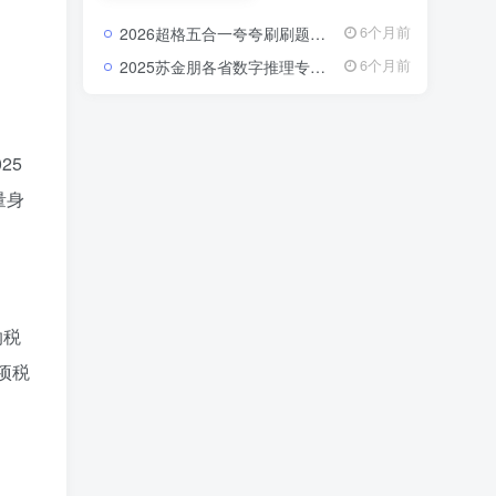
破课、真题解析课等类
型。 每一套课程都由资
2026超格五合一夸夸刷刷题营：把行测申论的每个模块都刷成你的得分习惯2026超格行测申论五合一夸夸刷刷题营资源
6个月前
深讲师录制，注重逻辑
梳理与实战演练，内容
2025苏金朋各省数字推理专项：真题一过，省考数列规律全在掌握中2025苏金朋各省数字推理专项真题课资源
6个月前
紧扣最新考试大纲，覆
盖行测、申论、教育综
合知识、公共基础知识
等核心模块。 通过视频
学习，你可以在碎片化
25
时间里高效吸收知识，
快速掌握答题技巧，实
量身
现“看得懂、学得快、用
得上”的备考体验。
纳税
项税