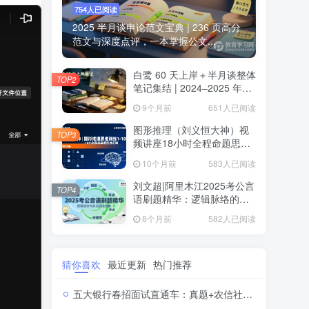
754人已阅读
2025 半月谈申论范文宝典 | 236 页高分
范文与深度点评，一本掌握公文...
白鹭 60 天上岸＋半月谈整体
TOP2
笔记集结 | 2024–2025 年申
论思维全盘梳理白鹭半月谈
9个月前
651人已阅读
申论笔记全集：60天上岸＋
大作文＋小题＋解题总结
图形推理（刘义恒大神）视
TOP3
频讲座18小时全程命题思维
训练·系统攻克行测图推高分
10个月前
583人已阅读
题
刘文超|阿里木江2025考公言
TOP4
语刷题精华：逻辑脉络的轻
松解码2025公务员考试言语
8个月前
582人已阅读
理解刷题视频课程
猜你喜欢
最近更新
热门推荐
五大银行春招面试直通车：真题+农信社资料助你脱颖而出