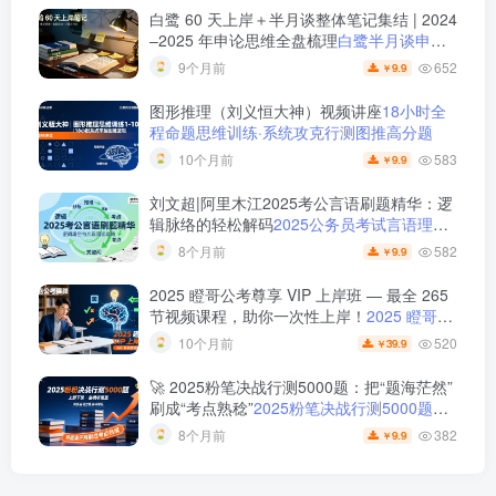
白鹭 60 天上岸＋半月谈整体笔记集结 | 2024
–2025 年申论思维全盘梳理
白鹭半月谈申论
笔记全集：60天上岸＋大作文＋小题＋解题
652
9个月前
9.9
￥
总结
图形推理（刘义恒大神）视频讲座
18小时全
程命题思维训练·系统攻克行测图推高分题
583
10个月前
9.9
￥
刘文超|阿里木江2025考公言语刷题精华：逻
辑脉络的轻松解码
2025公务员考试言语理解
刷题视频课程
582
8个月前
9.9
￥
2025 瞪哥公考尊享 VIP 上岸班 — 最全 265
节视频课程，助你一次性上岸！
2025 瞪哥公
考尊享 VIP 上岸班 — 最全 265 节视频课
520
10个月前
39.9
￥
程，助你一次性上岸！
🚀 2025粉笔决战行测5000题：把“题海茫然”
刷成“考点熟稔”
2025粉笔决战行测5000题上
册下册
382
8个月前
9.9
￥