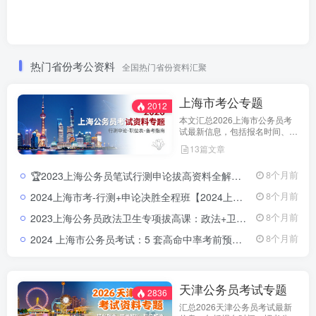
热门省份考公资料
全国热门省份资料汇聚
上海市考公专题
2012
本文汇总2026上海市公务员考
试最新信息，包括报名时间、招
考公告、职位表、笔试科目及行
13篇文章
测申论备考指南。通过政策解读
和考试动态分析，帮助考生了解
🏆2023上海公务员笔试行测申论拔高资料全解：提分必备📘来源：教育学习网（jiaoyuxuexi.com ） 📦资源类型：上海公务员笔试提分课程+讲义 📚覆盖方向：行测、申论、常识判断、数量关系、言语理解、判断推理、资料分析等全模块
8个月前
天津市考特点，合理安排备考计
划，顺利参与公务员招录。
2024上海市考-行测+申论决胜全程班【2024上海市考全程班】一次掌握行测+申论，突破高分就在眼前！
8个月前
2023上海公务员政法卫生专项拔高课：政法+卫生+信息技术，一站掌握核心考点！📘 来源：教育学习网（jiaoyuxuexi.com ） 📦 资源类型：政法卫生专项提分资料 + 讲义 + 试看视频 📚 涵盖方向：卫生健康管理、信息技术、政法基础、基层人民警察专项等
8个月前
2024 上海市公务员考试：5 套高命中率考前预测卷&详解2024 上海公务员考试预测卷下载｜5 套考前真题强化训练
8个月前
天津公务员考试专题
2836
汇总2026天津公务员考试最新