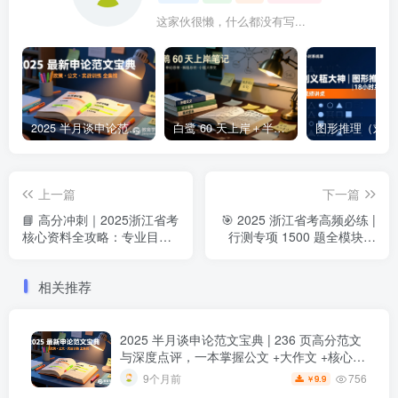
这家伙很懒，什么都没有写...
2025 半月谈申论范文宝典 | 236 页高分范文与深度点评，一本掌握公文 +大作文 +核心主题2025 半月谈申论范文宝典：236 页范文 + 实战训练 +高分模板
白鹭 60 天上岸＋半月谈整体笔记集结 | 2024–2025 年申论思维全盘梳理白鹭半月谈申论笔记全集：60天上岸＋大作文＋小题＋解题总结
上一篇
下一篇
📘 高分冲刺｜2025浙江省考
🎯 2025 浙江省考高频必练 |
核心资料全攻略：专业目录
行测专项 1500 题全模块深
+ 考试大纲 + 报考计划一次
度解析：言语 + 推理 + 数量
搞定！
+ 资料一次刷透
相关推荐
2025 半月谈申论范文宝典 | 236 页高分范文
与深度点评，一本掌握公文 +大作文 +核心主
题
2025 半月谈申论范文宝典：236 页范文 +
756
9个月前
9.9
￥
实战训练 +高分模板