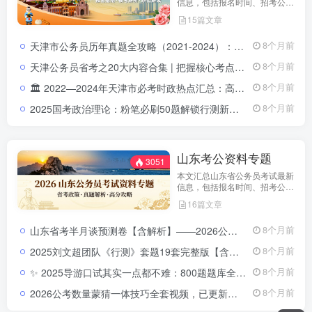
信息，包括报名时间、招考公
告、职位表、笔试科目及行测申
15篇文章
论备考指南。通过政策解读和考
试动态分析，帮助考生了解天津
天津市公务员历年真题全攻略（2021-2024）：申论与行测试卷解析合集天津市公务员历年真题集（2021-2024）：申论行测全解析与答题策略
8个月前
市考特点，合理安排备考计划，
顺利参与公务员招录。
天津公务员省考之20大内容合集 | 把握核心考点天津公务员省考之20大内容合集｜二十大报告精讲+常识精编+思维导图系统课
8个月前
🏛️ 2022—2024年天津市必考时政热点汇总：高频政策与重点事件全解析2022-2024年天津市时政热点汇总｜三年核心政策全解析
8个月前
2025国考政治理论：粉笔必刷50题解锁行测新增模块（涵盖江西、贵州、深圳、黑龙江、全国）2025国考政治理论必刷题解析（免费下载）
8个月前
山东考公资料专题
3051
本文汇总山东省公务员考试最新
信息，包括报名时间、招考公
告、职位表、笔试科目及行测申
16篇文章
论备考指南。通过政策解读和考
试动态分析，帮助考生了解天津
山东省考半月谈预测卷【含解析】——2026公考冲刺必备神器！
8个月前
市考特点，合理安排备考计划，
顺利参与公务员招录。
2025刘文超团队《行测》套题19套完整版【含答案解析】考点精析
8个月前
✨ 2025导游口试其实一点都不难：800题题库全解析与高效通关秘诀2025导游资格考试口试题库及备考方法
8个月前
2026公考数量蒙猜一体技巧全套视频，已更新完结（高照教育版）2026公务员数量蒙猜技巧视频教程（高照教育版）
8个月前