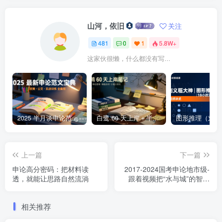
山河，依旧
关注
481
0
1
5.8W+
这家伙很懒，什么都没有写...
2025 半月谈申论范文宝典 | 236 页高分范文与深度点评，一本掌握公文 +大作文 +核心主题2025 半月谈申论范文宝典：236 页范文 + 实战训练 +高分模板
白鹭 60 天上岸＋半月谈整体笔记集结 | 2024–2025 年申论思维全盘梳理白鹭半月谈申论笔记全集：60天上岸＋大作文＋小题＋解题总结
上一篇
下一篇
申论高分密码：把材料读
2017-2024国考申论地市级-
透，就能让思路自然流淌
跟着视频把“水与城”的智慧
一步步拆开
相关推荐