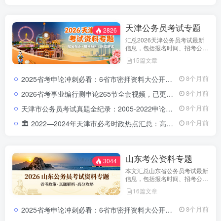
天津公务员考试专题
2826
汇总2026天津公务员考试最新
信息，包括报名时间、招考公
告、职位表、笔试科目及行测申
15篇文章
论备考指南。通过政策解读和考
试动态分析，帮助考生了解天津
2025省考申论冲刺必看：6省市密押资料大公开，高分上岸就靠它！
8个月前
市考特点，合理安排备考计划，
顺利参与公务员招录。
2026省考事业编行测申论265节全套视频，已更新完结（零基础专用）2026公务员事业单位行测申论265节视频课程
8个月前
天津市公务员考试真题全纪录：2005-2022申论行测题库与报录分析指南天津市公务员考试真题录：2005-2022申论行测全解析及报录分析
8个月前
🏛️ 2022—2024年天津市必考时政热点汇总：高频政策与重点事件全解析2022-2024年天津市时政热点汇总｜三年核心政策全解析
8个月前
山东考公资料专题
3044
本文汇总山东省公务员考试最新
信息，包括报名时间、招考公
告、职位表、笔试科目及行测申
16篇文章
论备考指南。通过政策解读和考
试动态分析，帮助考生了解天津
2025省考申论冲刺必看：6省市密押资料大公开，高分上岸就靠它！
8个月前
市考特点，合理安排备考计划，
顺利参与公务员招录。