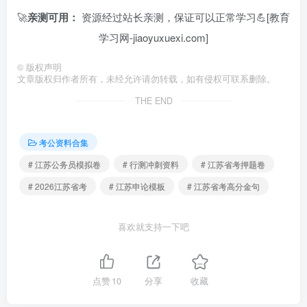
🚀
亲测可用：
资源经过站长亲测，保证可以正常学习💪[教育
学习网-jiaoyuxuexi.com]
©
版权声明
文章版权归作者所有，未经允许请勿转载，如有侵权可联系删除。
THE END
考公资料合集
# 江苏公务员模拟卷
# 行测冲刺资料
# 江苏省考押题卷
# 2026江苏省考
# 江苏申论模板
# 江苏省考高分金句
喜欢就支持一下吧
点赞
10
分享
收藏