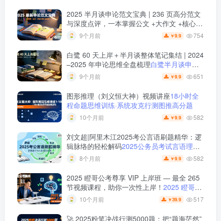
2025 半月谈申论范文宝典 | 236 页高分范文
与深度点评，一本掌握公文 +大作文 +核心主
题
2025 半月谈申论范文宝典：236 页范文 +
754
9个月前
9.9
￥
实战训练 +高分模板
白鹭 60 天上岸＋半月谈整体笔记集结 | 2024
–2025 年申论思维全盘梳理
白鹭半月谈申论
笔记全集：60天上岸＋大作文＋小题＋解题
651
9个月前
9.9
￥
总结
图形推理（刘义恒大神）视频讲座
18小时全
程命题思维训练·系统攻克行测图推高分题
582
10个月前
9.9
￥
刘文超|阿里木江2025考公言语刷题精华：逻
辑脉络的轻松解码
2025公务员考试言语理解
刷题视频课程
582
8个月前
9.9
￥
2025 瞪哥公考尊享 VIP 上岸班 — 最全 265
节视频课程，助你一次性上岸！
2025 瞪哥公
考尊享 VIP 上岸班 — 最全 265 节视频课
517
10个月前
39.9
￥
程，助你一次性上岸！
🚀 2025粉笔决战行测5000题：把“题海茫然”