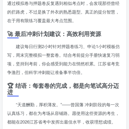
通过模拟卷与押题卷反复遇到相似考点时，会发现那些曾经
的拦路虎，不过是换了外衣的熟悉题型。真正的提分智慧，
在于用有限练习覆盖最大考点范围。
🚀 最后冲刺计划建议：高效利用资源
建议每日行测2小时针对押题卷练习、申论1小时模板仿
写，周末完整模拟一整套卷。结合考前提分手册快速复习弱
项，坚持到考前，你会感受到能力在悄然积累。江苏省考竞
争激烈，但科学冲刺能让准备事半功倍。
🏆 结语：每套卷的完成，都是向笔试高分迈
进
“天道酬勤，厚积薄发。”——曾国藩 冲刺阶段的每一次
认真练习，都在为考场从容铺路。愿使用这些资源的考生，
都能在2026江苏省考中发挥出最佳水平，收获理想成绩。