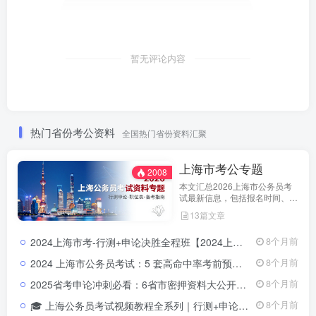
暂无评论内容
热门省份考公资料
全国热门省份资料汇聚
上海市考公专题
2008
本文汇总2026上海市公务员考
试最新信息，包括报名时间、招
考公告、职位表、笔试科目及行
13篇文章
测申论备考指南。通过政策解读
和考试动态分析，帮助考生了解
2024上海市考-行测+申论决胜全程班【2024上海市考全程班】一次掌握行测+申论，突破高分就在眼前！
8个月前
天津市考特点，合理安排备考计
划，顺利参与公务员招录。
2024 上海市公务员考试：5 套高命中率考前预测卷&详解2024 上海公务员考试预测卷下载｜5 套考前真题强化训练
8个月前
2025省考申论冲刺必看：6省市密押资料大公开，高分上岸就靠它！
8个月前
🎓 上海公务员考试视频教程全系列｜行测+申论+科学推理系统课程上海公务员考试视频教程系列｜行测+申论全科系统班含讲义课件
8个月前