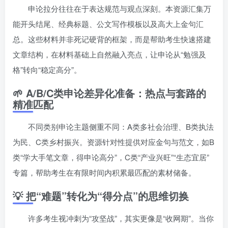
申论拉分往往在于表达规范与观点深刻。本资源汇集万
能开头结尾、经典标题、公文写作模板以及高大上金句汇
总。这些材料并非死记硬背的框架，而是帮助考生快速搭建
文章结构，在材料基础上自然融入亮点，让申论从“勉强及
格”转向“稳定高分”。
🌱 A/B/C类申论差异化准备：热点与套路的
精准匹配
不同类别申论主题侧重不同：A类多社会治理、B类执法
为民、C类乡村振兴。资源针对性提供对应金句与范文，如B
类“学大手笔文章，得申论高分”，C类“产业兴旺”“生态宜居”
专篇，帮助考生在有限时间内积累最匹配的素材储备。
💡 把“难题”转化为“得分点”的思维切换
许多考生视冲刺为“攻坚战”，其实更像是“收网期”。当你