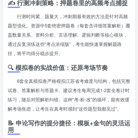
✍️ 行测冲刺策略：押题卷里的高频考点捕捉
行测时间紧、题量大，冲刺期最有效的方法是针对高频
题型强化。资源中5套绝密押题卷（每套含详细答案解析）覆
盖数量关系、资料分析、言语理解、逻辑判断等核心模块，
通过反复演练这些“考点浓缩版”，考生能快速掌握解题路
径，将平均得分稳步提升。
🔍 模拟卷的实战价值：还原考场节奏
6套全真模拟卷严格模拟江苏省考难度与结构，包括完整
试卷、答案解析与答题卡。建议考生每周完成1-2套全卷计时
练习，随后对照解析纠错。这种“考-析-改”的循环，能有效缓
解考场焦虑，让考生在真考时感到“这些题型我都见过”。
📝 申论写作的提分捷径：模板+金句的灵活运
用