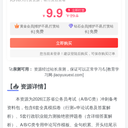
9.9
立即打赏
29.9
￥
￥
黄金会员[维护不易,打赏站
钻石会员[维护不易,打赏站
免费
免费
长]
长]
立即购买
您当前未登录！建议登陆后购买，可保存购买订单
🚀
亲测可用：
资源经过站长亲测，保证可以正常学习💪[教育学
习网-jiaoyuxuexi.com]
【📥 资源详情】
本资源为2026江苏省公务员考试（A/B/C类）冲刺备考
资料包，包含6套全真模拟卷（行测+申论试卷及答案解
析）、5套行政职业能力测验绝密押题卷（含详细答案解
析）、A/B/C类专用申论写作模板、金句积累、开头结尾示