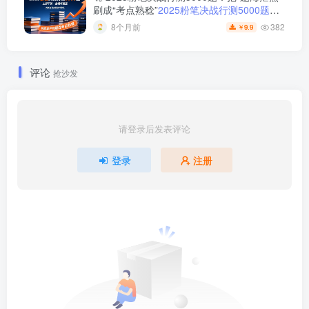
刷成“考点熟稔”
2025粉笔决战行测5000题上
册下册
382
8个月前
9.9
￥
评论
抢沙发
请登录后发表评论
登录
注册