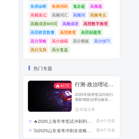
鱼病诊断
鱼病用药
鬼谷超
高频题
高频速记
高频词汇
高频词
高频考点
高频成语800词
高频成语
高照数字推理
高照教育数量
高照教育
高照刷题营
高分策略
高分秘籍
高分模板
高分技巧
高分宝典
高分复盘
热门专题
行测-政治理论（国考2025新增科目）
4172
2025年国考笔试内容行
测新增政治理论板块，
行测笔试内容从以往的
42篇文章
五大板块变成六大板
块，具体试题分为：政
治理论、常识判断、言
🔥2025上海市考笔试冲刺利器：押题卷与模块冲刺的精准结合2025上海市考行测押题卷及冲刺资料合集
8个月前
语理解与表达、数量关
系、判断推理和资料分
🚀2025山东省考冲刺全攻略：押题预测与时政热点直击核心2025山东省考行测押题卷及申论预测合集
8个月前
析六大板块。教育学习
网-jiaoyuxuexi.com加强