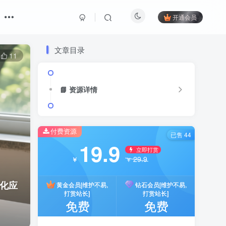
开通会员
文章目录
11
📘 资源详情
付费资源
已售 44
19.9
立即打赏
29.9
￥
￥
构化应
黄金会员[维护不易,
钻石会员[维护不易,
打赏站长]
打赏站长]
免费
免费