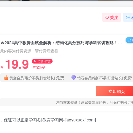
关注
已售
🔥2024高中教资面试全解析：结构化高分技巧与学科试讲攻略！2024高中教师资格面试备考指南｜结构化应答技巧＋学科试讲题库
此内容为付费资源，请付费后查看
19.9
立即打赏
29.9
￥
￥
免费
免费
黄金会员[维护不易,打赏站长]
钻石会员[维护不易,打赏站长]
立即购买
您当前未登录！建议登陆后购买，可保存购买订
可以正常学习💪[教育学习网-jiaoyuxuexi.com]