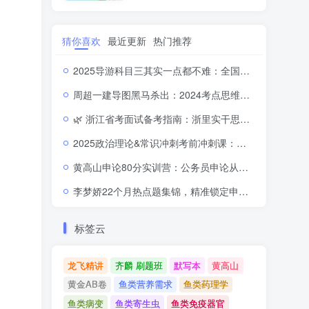
理解刷题视频课程
猜你喜欢
最近更新
热门推荐
2025导游科目三其实一点都不难：全国导游基础知识视频教程深度拆解与记忆秘籍
周超一建导图黑马杀出：2024考点思维地图，建筑实务高分从此零门槛！
🌿 浙江省考面试备考指南：浙里实干思维，诗画江南逐梦共同富裕
2025政治理论&常识冲刺考前冲刺课：高效提分，轻松应对公务员考试
黄高山申论80分实训营：公务员申论从入门到精通的逻辑解码
李梦娇22个月热点题集锦，精准锁定申论金题上岸秘籍
标签云
龙飞精讲
齐麟 刷题班
默写本
黄高山
黄金AB卷
鱼类营养需求
鱼类药理学
鱼类病变
鱼类寄生虫
鱼类免疫器官