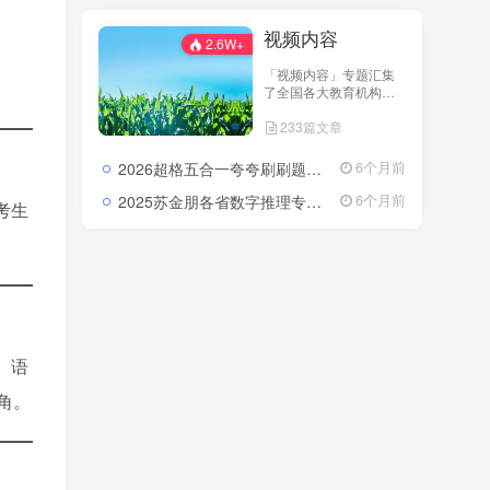
高针对性与高命中率，
可为考生提供更深层次
视频内容
的复习指导与应试策略
2.6W+
参考。 在这里，你可以
「视频内容」专题汇集
探索到他人无法轻易获
了全国各大教育机构的
取的核心学习资料，让
核心视频课程，包括系
你的备考更具深度和方
233篇文章
统班、冲刺班、专项突
向感。
破课、真题解析课等类
型。 每一套课程都由资
2026超格五合一夸夸刷刷题营：把行测申论的每个模块都刷成你的得分习惯2026超格行测申论五合一夸夸刷刷题营资源
6个月前
深讲师录制，注重逻辑
梳理与实战演练，内容
2025苏金朋各省数字推理专项：真题一过，省考数列规律全在掌握中2025苏金朋各省数字推理专项真题课资源
6个月前
考生
紧扣最新考试大纲，覆
盖行测、申论、教育综
合知识、公共基础知识
等核心模块。 通过视频
学习，你可以在碎片化
时间里高效吸收知识，
快速掌握答题技巧，实
现“看得懂、学得快、用
得上”的备考体验。
、语
角。