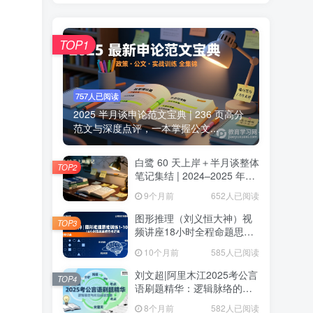
TOP1
757人已阅读
2025 半月谈申论范文宝典 | 236 页高分
范文与深度点评，一本掌握公文...
白鹭 60 天上岸＋半月谈整体
TOP2
笔记集结 | 2024–2025 年申
论思维全盘梳理白鹭半月谈
9个月前
652人已阅读
申论笔记全集：60天上岸＋
大作文＋小题＋解题总结
图形推理（刘义恒大神）视
TOP3
频讲座18小时全程命题思维
训练·系统攻克行测图推高分
10个月前
585人已阅读
题
刘文超|阿里木江2025考公言
TOP4
语刷题精华：逻辑脉络的轻
松解码2025公务员考试言语
8个月前
582人已阅读