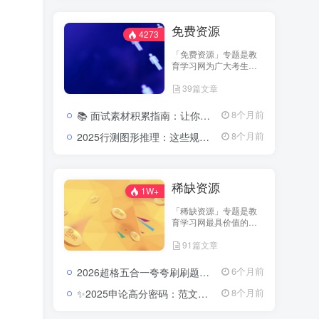
对此新增科目资源的整
理以供广大考生进行学
免费资源
习和温故。
4273
「免费资源」专题是教
育学习网为广大考生打
造的开放学习专区。这
39篇文章
里汇集了来自主流教育
机构与名师团队的优质
内容，包括历年真题、
📚 面试素材积累指南：让你的答案瞬间有厚度、有高度2026公务员面试素材积累：高频热点与表达技巧
8个月前
考点讲义、笔记汇编、
复习计划表等，全站免
2025行测图形推理：这些规律一抓就准，分数直线上升2025公务员行测图形推理考点分析与实战模拟视频教程
8个月前
费开放下载。 无论你是
备考教师资格、公务
员、省考，还是事业单
位考试，都能在这里找
稀缺资源
到高质量的资料资源，
1W+
帮助你在备考路上实现
「稀缺资源」专题是教
“零成本高效率”的学习体
育学习网最具价值的资
验。 我们相信——知识
料库之一，专注收录各
的传播不应设限，学习
91篇文章
类珍稀、高质量的考试
的起点从免费开始。
资源。这里包含名师团
队内部讲义、历年未公
2026超格五合一夸夸刷刷题营：把行测申论的每个模块都刷成你的得分习惯2026超格行测申论五合一夸夸刷刷题营资源
6个月前
开真题、预测密卷、实
战笔记等，全部内容经
✨2025申论高分密码：范文模板与规范词的系统进阶路径(含半月谈内部资料多份)2025公务员申论范文及模板合集
8个月前
过严格筛选与分类整
理。 这些资料往往具有