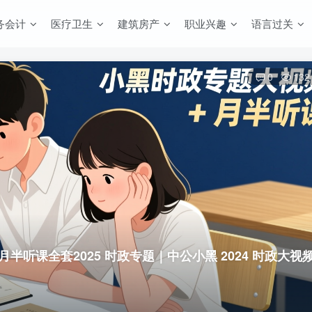
务会计
医疗卫生
建筑房产
职业兴趣
语言过关
0
132
+ 月半听课全套
2025 时政专题｜中公小黑 2024 时政大视频