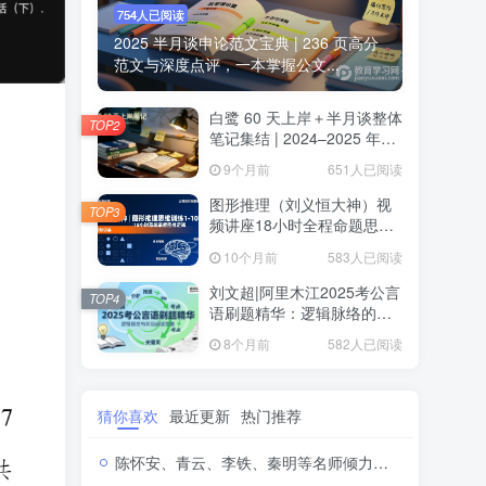
754人已阅读
2025 半月谈申论范文宝典 | 236 页高分
范文与深度点评，一本掌握公文...
白鹭 60 天上岸＋半月谈整体
TOP2
笔记集结 | 2024–2025 年申
论思维全盘梳理白鹭半月谈
9个月前
651人已阅读
申论笔记全集：60天上岸＋
大作文＋小题＋解题总结
图形推理（刘义恒大神）视
TOP3
频讲座18小时全程命题思维
训练·系统攻克行测图推高分
10个月前
583人已阅读
题
刘文超|阿里木江2025考公言
TOP4
语刷题精华：逻辑脉络的轻
松解码2025公务员考试言语
8个月前
582人已阅读
理解刷题视频课程
猜你喜欢
最近更新
热门推荐
陈怀安、青云、李铁、秦明等名师倾力打造公考常识蒙题技巧课