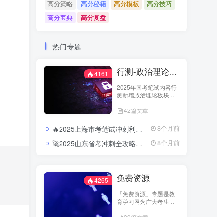
高分策略
高分秘籍
高分模板
高分技巧
高分宝典
高分复盘
热门专题
行测-政治理论（国考2025新增科目）
4161
2025年国考笔试内容行
测新增政治理论板块，
行测笔试内容从以往的
42篇文章
五大板块变成六大板
块，具体试题分为：政
治理论、常识判断、言
🔥2025上海市考笔试冲刺利器：押题卷与模块冲刺的精准结合2025上海市考行测押题卷及冲刺资料合集
8个月前
语理解与表达、数量关
系、判断推理和资料分
🚀2025山东省考冲刺全攻略：押题预测与时政热点直击核心2025山东省考行测押题卷及申论预测合集
8个月前
析六大板块。教育学习
网-jiaoyuxuexi.com加强
对此新增科目资源的整
理以供广大考生进行学
免费资源
习和温故。
4265
「免费资源」专题是教
育学习网为广大考生打
造的开放学习专区。这
39篇文章
里汇集了来自主流教育