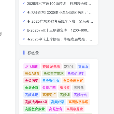
2025郭熙言语100题精讲：行测言语模块的得分加速器
🌟名师袁东| 2025事业单位综应冲刺：16节视频+讲义，轻松掌握核心题型体系
🔱 2025广东国省考系统学习班：笨鸟教育全方位高分体系
📝2025花生十三刷题宝库：1200+600题的行测征服路径
🔥2025申论上岸捷径：掌握底层思维，让高分变得顺理成章
标签云
龙飞精讲
齐麟 刷题班
默写本
黄高山
黄金AB卷
鱼类营养需求
鱼类药理学
鱼类病变
鱼类寄生虫
鱼类免疫器官
鱼病诊断
鱼病用药
鬼谷超
高频题
高频速记
高频词汇
高频词
高频考点
高频成语800词
高频成语
高照数字推理
高照教育数量
高照教育
高照刷题营