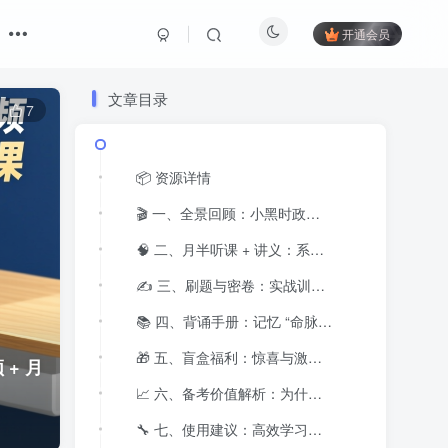
开通会员
文章目录
7
📦 资源详情
🎬 一、全景回顾：小黑时政专题大视频是什么？
🧠 二、月半听课 + 讲义：系统复习 +高频巩固
✍️ 三、刷题与密卷：实战训练加模拟考场
📚 四、背诵手册：记忆 “命脉” 考点
🎁 五、盲盒福利：惊喜与激励并存
 + 月
📈 六、备考价值解析：为什么这套资源值得重视？
🔧 七、使用建议：高效学习路径建议