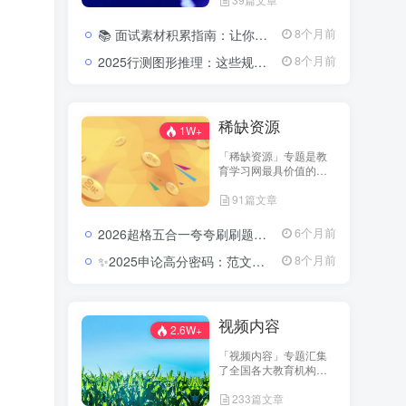
机构与名师团队的优质
内容，包括历年真题、
📚 面试素材积累指南：让你的答案瞬间有厚度、有高度2026公务员面试素材积累：高频热点与表达技巧
8个月前
考点讲义、笔记汇编、
复习计划表等，全站免
2025行测图形推理：这些规律一抓就准，分数直线上升2025公务员行测图形推理考点分析与实战模拟视频教程
8个月前
费开放下载。 无论你是
备考教师资格、公务
员、省考，还是事业单
位考试，都能在这里找
稀缺资源
到高质量的资料资源，
1W+
帮助你在备考路上实现
「稀缺资源」专题是教
“零成本高效率”的学习体
育学习网最具价值的资
验。 我们相信——知识
料库之一，专注收录各
的传播不应设限，学习
91篇文章
类珍稀、高质量的考试
的起点从免费开始。
资源。这里包含名师团
队内部讲义、历年未公
2026超格五合一夸夸刷刷题营：把行测申论的每个模块都刷成你的得分习惯2026超格行测申论五合一夸夸刷刷题营资源
6个月前
开真题、预测密卷、实
战笔记等，全部内容经
✨2025申论高分密码：范文模板与规范词的系统进阶路径(含半月谈内部资料多份)2025公务员申论范文及模板合集
8个月前
过严格筛选与分类整
理。 这些资料往往具有
高针对性与高命中率，
可为考生提供更深层次
视频内容
的复习指导与应试策略
2.6W+
参考。 在这里，你可以
「视频内容」专题汇集
探索到他人无法轻易获
了全国各大教育机构的
取的核心学习资料，让
核心视频课程，包括系
你的备考更具深度和方
233篇文章
统班、冲刺班、专项突
向感。