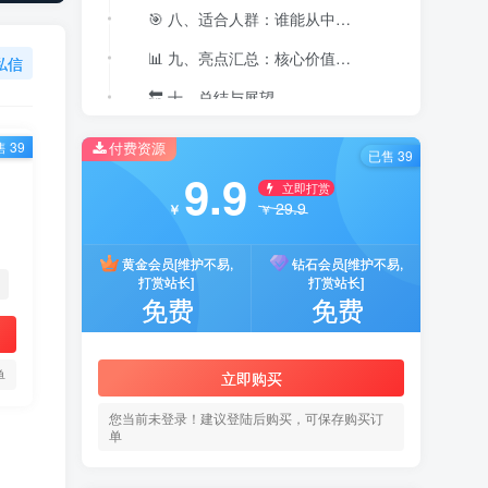
🎯 八、适合人群：谁能从中收益最大？
📊 九、亮点汇总：核心价值一览
私信
🔚 十、总结与展望
付费资源
 39
已售 39
9.9
立即打赏
29.9
￥
￥
黄金会员[维护不易,
钻石会员[维护不易,
打赏站长]
打赏站长]
免费
免费
单
立即购买
您当前未登录！建议登陆后购买，可保存购买订
单