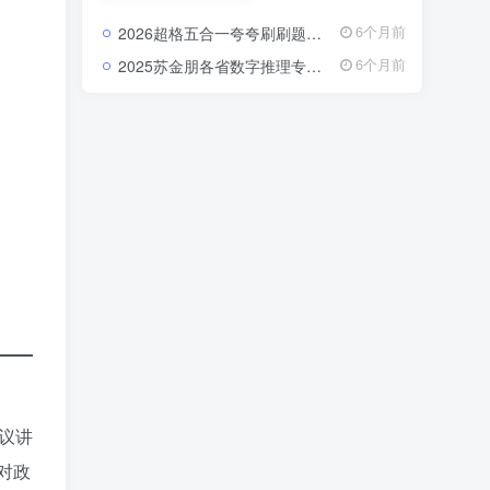
破课、真题解析课等类
型。 每一套课程都由资
2026超格五合一夸夸刷刷题营：把行测申论的每个模块都刷成你的得分习惯2026超格行测申论五合一夸夸刷刷题营资源
6个月前
深讲师录制，注重逻辑
梳理与实战演练，内容
2025苏金朋各省数字推理专项：真题一过，省考数列规律全在掌握中2025苏金朋各省数字推理专项真题课资源
6个月前
紧扣最新考试大纲，覆
盖行测、申论、教育综
合知识、公共基础知识
等核心模块。 通过视频
学习，你可以在碎片化
时间里高效吸收知识，
快速掌握答题技巧，实
现“看得懂、学得快、用
得上”的备考体验。
议讲
对政