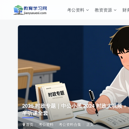
考公资料
教资资源
财
2025 时政专题｜中公小黑 2024 时政大视频 
半听课全套
首页
考公资料
考公资料合集
正文