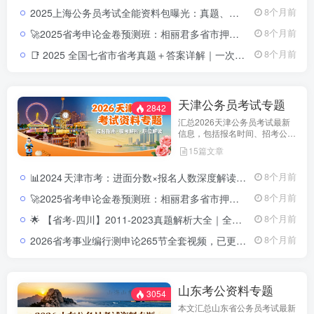
划，顺利参与公务员招录。
2025上海公务员考试全能资料包曝光：真题、申论、行测、政策全收录2025上海公务员考试全能资料包｜含历年真题+行测申论解析+市政热点合集｜教育学习网
8个月前
🚀2025省考申论金卷预测班：相丽君多省市押题高分路径2025省考申论金卷预测视频课程
8个月前
📑 2025 全国七省市省考真题＋答案详解｜一次拥有山东 · 浙江 ·四川 ·上海 ·北京 ·天津 ·江苏真题全套2025 全国省考真题全收录：七省市（山东 · 浙江 · 四川 · 上海 ·北京 ·天津 ·江苏）试卷＋详解
8个月前
天津公务员考试专题
2842
汇总2026天津公务员考试最新
信息，包括报名时间、招考公
告、职位表、笔试科目及行测申
15篇文章
论备考指南。通过政策解读和考
试动态分析，帮助考生了解天津
📊2024 天津市考：进面分数×报名人数深度解读！2024 天津市考报名人数／进面分数大揭秘｜公安岗 vs 普通岗全面分析
8个月前
市考特点，合理安排备考计划，
顺利参与公务员招录。
🚀2025省考申论金卷预测班：相丽君多省市押题高分路径2025省考申论金卷预测视频课程
8个月前
🌟 【省考-四川】2011-2023真题解析大全｜全省历年申论&行测题库四川省历年真题带解析 | 2011-2023申论&行测真题合集
8个月前
2026省考事业编行测申论265节全套视频，已更新完结（零基础专用）2026公务员事业单位行测申论265节视频课程
8个月前
山东考公资料专题
3054
本文汇总山东省公务员考试最新