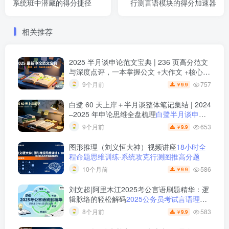
系统班中潜藏的得分捷径
行测言语模块的得分加速器
相关推荐
2025 半月谈申论范文宝典 | 236 页高分范文
与深度点评，一本掌握公文 +大作文 +核心主
题
2025 半月谈申论范文宝典：236 页范文 +
757
9个月前
9.9
￥
实战训练 +高分模板
白鹭 60 天上岸＋半月谈整体笔记集结 | 2024
–2025 年申论思维全盘梳理
白鹭半月谈申论
笔记全集：60天上岸＋大作文＋小题＋解题
653
9个月前
9.9
￥
总结
图形推理（刘义恒大神）视频讲座
18小时全
程命题思维训练·系统攻克行测图推高分题
586
10个月前
9.9
￥
刘文超|阿里木江2025考公言语刷题精华：逻
辑脉络的轻松解码
2025公务员考试言语理解
刷题视频课程
583
8个月前
9.9
￥