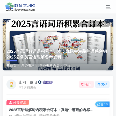
0
160
9
2025言语理解词语积累合订本：真题中潜藏的语感密钥
2025公务员言语理解备考资料
首页
考公资料
考公资料合集
正文
山河，依旧
关注
私信
8个月前更新
付费资源
已售 16
2025言语理解词语积累合订本：真题中潜藏的语感密钥2025公务员言语理解备考资料
此内容为付费资源，请付费后查看