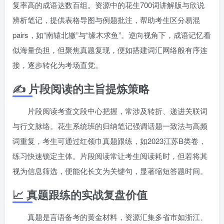
复率高的成语达数百组。资源中的花生700词讲解版与欣说
辨析笔记，提供表格导图与例题批注，帮助考生区分易混
pairs，如“南辕北辙”与“缘木求鱼”。逆向视角下，成语记忆看
似海量负担，但聚焦真题复现，便如搭建词汇网络般有序连
接，逐步转化为考场直觉。
✍️ 片段阅读的主旨提炼策略
片段阅读考查文段中心把握，常涉及转折、递进关联词
与行文脉络。花生系统班的归纳笔记强调话题一致法与高频
词重复，考生可通过红领巾真题跟练，如2023江苏B类卷，
练习快速锁定主体。片段阅读常让考生阅读耗时，但若将其
视为信息筛选，便能化长文为关键句，显著缩短答题时间。
📈 真题跟练的实战复盘价值
真题是言语备考的黄金材料，资源汇集多省市如浙江、