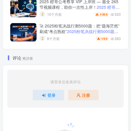
2025 瞪哥公考尊享 VIP 上岸班 — 最全 265
节视频课程，助你一次性上岸！
2025 瞪哥公
考尊享 VIP 上岸班 — 最全 265 节视频课
520
10个月前
39.9
￥
程，助你一次性上岸！
🚀 2025粉笔决战行测5000题：把“题海茫然”
刷成“考点熟稔”
2025粉笔决战行测5000题上
册下册
383
8个月前
9.9
￥
评论
抢沙发
请登录后发表评论
登录
注册