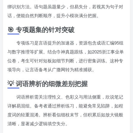
绑识别方法。语句题虽题量少，但易失分，若视其为句子对
话，便能自然判断顺序，提升小模块满分把握。
🎯 专项题集的针对突破
专项练习是言语提升的加速器，资源包含成语汇编95组
与数字推理等扩展。结合巾神真题跟练，如2025浙江事业单
位卷，考生可针对短板如细节判断，进行密集训练。这种专
项导向，让言语备考从广撒网转为精准捕获。
💡 词语辨析的细微差别把握
词语辨析需关注理性义、色彩义与用法侧重，欣说笔记
详解易混组。备考者通过辨析练习，能避免常见陷阱，如程
度词的轻重混淆。辨析看似细枝末节，但积累后如放大镜般
清晰，显著减少逻辑填空失分。