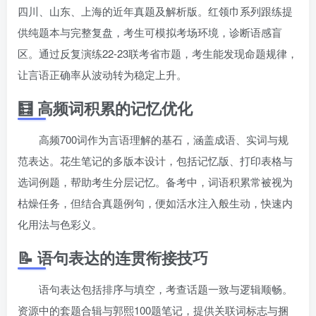
四川、山东、上海的近年真题及解析版。红领巾系列跟练提
供纯题本与完整复盘，考生可模拟考场环境，诊断语感盲
区。通过反复演练22-23联考省市题，考生能发现命题规律，
让言语正确率从波动转为稳定上升。
🧮 高频词积累的记忆优化
高频700词作为言语理解的基石，涵盖成语、实词与规
范表达。花生笔记的多版本设计，包括记忆版、打印表格与
选词例题，帮助考生分层记忆。备考中，词语积累常被视为
枯燥任务，但结合真题例句，便如活水注入般生动，快速内
化用法与色彩义。
📝 语句表达的连贯衔接技巧
语句表达包括排序与填空，考查话题一致与逻辑顺畅。
资源中的套题合辑与郭熙100题笔记，提供关联词标志与捆