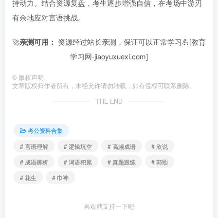
持动力。结合资源复盘，考生逐步增强自信，在考场中游刃
有余地应对言语挑战。
🚀
亲测可用：
资源经过站长亲测，保证可以正常学习💪[教育
学习网-jiaoyuxuexi.com]
©
版权声明
文章版权归作者所有，未经允许请勿转载，如有侵权可联系删除。
THE END
考公资料合集
# 言语理解
# 逻辑填空
# 高频成语
# 欣说
# 成语辨析
# 词语积累
# 真题跟练
# 郭熙
# 花生
# 巾神
喜欢就支持一下吧