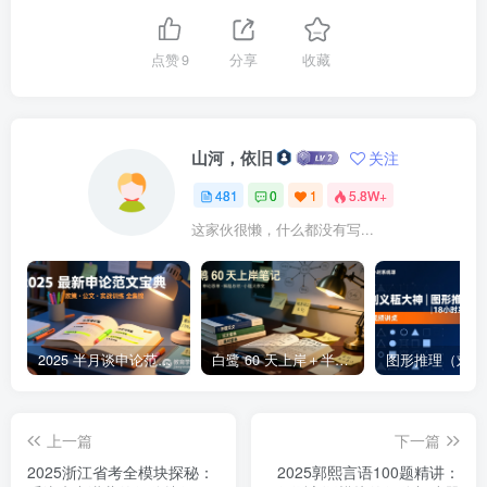
点赞
9
分享
收藏
山河，依旧
关注
481
0
1
5.8W+
这家伙很懒，什么都没有写...
2025 半月谈申论范文宝典 | 236 页高分范文与深度点评，一本掌握公文 +大作文 +核心主题2025 半月谈申论范文宝典：236 页范文 + 实战训练 +高分模板
白鹭 60 天上岸＋半月谈整体笔记集结 | 2024–2025 年申论思维全盘梳理白鹭半月谈申论笔记全集：60天上岸＋大作文＋小题＋解题总结
上一篇
下一篇
2025浙江省考全模块探秘：
2025郭熙言语100题精讲：