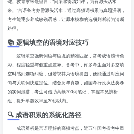
键。教育家朱熹曾言：“问渠哪得清如许，为有源头活水
来。”言语备考亦需源头活水，通过高频词积累与真题浸润，
考生能逐步养成敏锐语感，让原本模糊的选项判断转为清晰
路径。
📚 逻辑填空的语境对应技巧
逻辑填空强调词语与语境的精准匹配，常考成语感情色
彩、程度轻重与侧重点差异。备考中，许多考生面对多空填
空时感到选项纠缠，但若视其为语境拼图，便能通过对应词
句与关联词快速定位。结合历年真题，如国考行政执法类卷
的实词混搭，考生可借助高频700词笔记，掌握常见辨析
组，提升单题效率至30秒以内。
🔍 成语积累的系统化路径
成语辨析是言语理解的高频考点，近五年国考省考中重