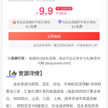
9.9
立即打赏
29.9
￥
￥
黄金会员[维护不易,打赏站
钻石会员[维护不易,打赏站
免费
免费
长]
长]
立即购买
您当前未登录！建议登陆后购买，可保存购买订单
🚀
亲测可用：
资源经过站长亲测，保证可以正常学习💪[教育学
习网-jiaoyuxuexi.com]
【📥 资源详情】
这份资源为郭熙、花生、欣说、巾神的言语理解-词语积
累合订本，汇集红领巾系列真题跟练（涵盖2025浙江事业单
位、2023四川、山东、江苏、上海、国考等省市真题及解
析）、郭熙言语100题笔记、欣说成语辨析、花生系统班高