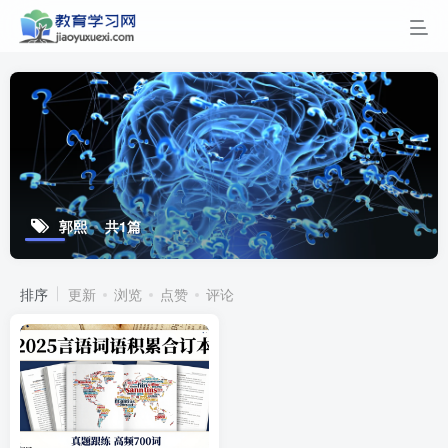
郭熙
共1篇
排序
更新
浏览
点赞
评论