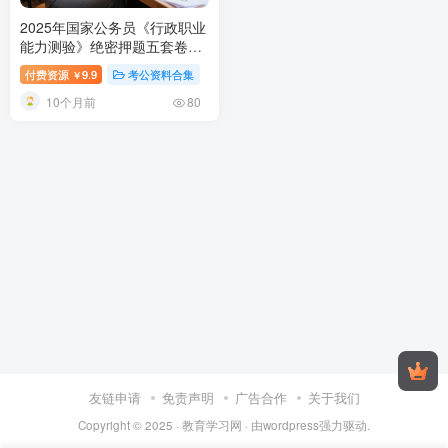
2025年国家公务员《行政职业
能力测验》绝密押题五套卷
（地市级）
2025国考行测地市
付费资源
9.9
考公资料合集
￥
级押题五套卷：真题预测+答
10个月前
案解析，高效备考上岸必备
80
友链申请
免责声明
广告合作
关于我们
Copyright © 2025 ·
教育学习网
· 由
wordpress
强力驱动.