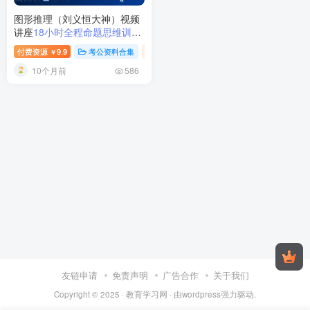
图形推理（刘义恒大神）视频
讲座
18小时全程命题思维训练·
系统攻克行测图推高分题
付费资源
9.9
考公资料合集
视频内容
￥
10个月前
586
友链申请
免责声明
广告合作
关于我们
Copyright © 2025 ·
教育学习网
· 由
wordpress
强力驱动.