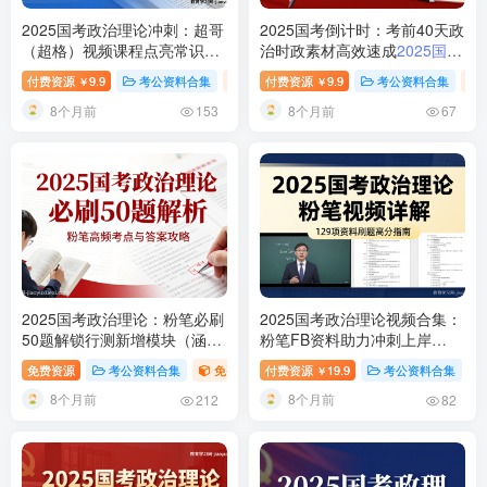
2025国考政治理论冲刺：超哥
2025国考倒计时：考前40天政
（超格）视频课程点亮常识判
治时政素材高效速成
2025国考
断模块
2025国考政治理论常
政治理论时政素材考前整理
付费资源
9.9
考公资料合集
行测-政治理论（国考2025新增科目）
付费资源
9.9
考公资料合集
￥
￥
识冲刺课程-超哥出品
8个月前
8个月前
153
67
2025国考政治理论：粉笔必刷
2025国考政治理论视频合集：
50题解锁行测新增模块（涵盖
粉笔FB资料助力冲刺上岸
江西、贵州、深圳、黑龙江、
2025国考政治理论视频课程资
免费资源
考公资料合集
免费资源
付费资源
全国各省考公专题
19.9
考公资料合集
天津公务员
￥
全国）
2025国考政治理论必刷
料合集
8个月前
8个月前
题解析（免费下载）
212
82