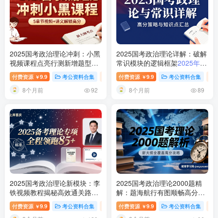
2025国考政治理论冲刺：小黑
2025国考政治理论详解：破解
视频课程点亮行测新增题型
常识模块的逻辑框架
2025年国
SEO标题：2025国考省考政治
考政治理论与常识知识点汇总
付费资源
9.9
考公资料合集
行测-政治理论（国考2025新增科目）
付费资源
9.9
考公资料合集
￥
￥
理论冲刺视频课程指南
8个月前
8个月前
92
89
2025国考政治理论新模块：李
2025国考政治理论2000题精
铁视频教程揭秘高效通关路径
解：题海航行有图顺畅高分在
2025国考政治理论专项视频教
握
2025国考政治理论2000题
付费资源
9.9
考公资料合集
行测-政治理论（国考2025新增科目）
付费资源
9.9
考公资料合集
￥
￥
程及讲义
解析