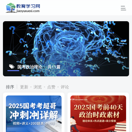
国考政治理论
共11篇
排序
更新
浏览
点赞
评论