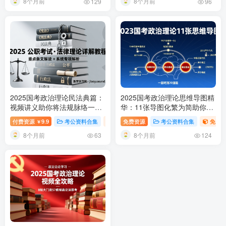
8个月前
8个月前
129
96
2025国考政治理论民法典篇：
2025国考政治理论思维导图精
视频讲义助你将法规脉络一览
华：11张导图化繁为简助你高
无余
2025国考政治理论民法典
效备战
2025国考政治理论思维
付费资源
9.9
考公资料合集
行测-政治理论（国考2025新增科目）
免费资源
考公资料合集
免费
￥
教程
导图汇总
8个月前
8个月前
63
124