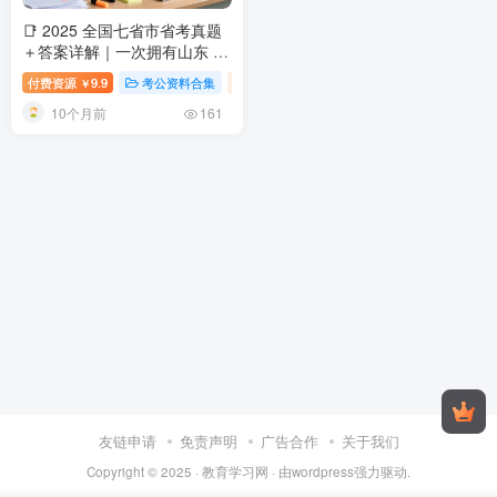
📑 2025 全国七省市省考真题
＋答案详解｜一次拥有山东 ·
浙江 ·四川 ·上海 ·北京 ·天津 ·
付费资源
9.9
考公资料合集
上海市考公专题
全国各省考公专题
￥
江苏真题全套
2025 全国省考
10个月前
真题全收录：七省市（山东 ·
161
浙江 · 四川 · 上海 ·北京 ·天津 ·
江苏）试卷＋详解
友链申请
免责声明
广告合作
关于我们
Copyright © 2025 ·
教育学习网
· 由
wordpress
强力驱动.