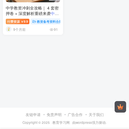
中学教资冲刺全攻略｜ 4 套密
押卷 + 深度解析重磅来袭
中学
教师资格考试密押 4 套卷 + 答
付费资源
9.9
教资备考资料合集
￥
案解析（ZG 出品）
9个月前
91
友链申请
免责声明
广告合作
关于我们
Copyright © 2025 ·
教育学习网
· 由
wordpress
强力驱动.