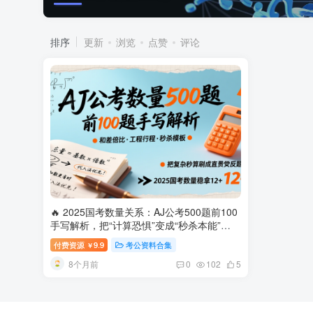
排序
更新
浏览
点赞
评论
🔥 2025国考数量关系：AJ公考500题前100
手写解析，把“计算恐惧”变成“秒杀本能”
2025国考数量关系500题前100题手写解析
付费资源
9.9
考公资料合集
￥
8个月前
0
102
5