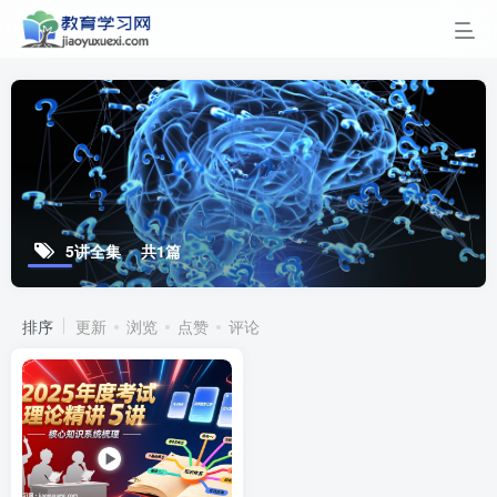
5讲全集
共1篇
排序
更新
浏览
点赞
评论