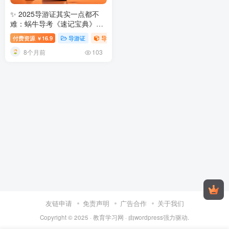
✨ 2025导游证其实一点都不
难：蜗牛导考《速记宝典》深
度解析与通关密码
2025导游证
付费资源
16.9
导游证
导游考试[一点都不难系列]
稀缺资源
￥
考试资料速记宝典及备考攻略
8个月前
103
友链申请
免责声明
广告合作
关于我们
Copyright © 2025 ·
教育学习网
· 由
wordpress
强力驱动.