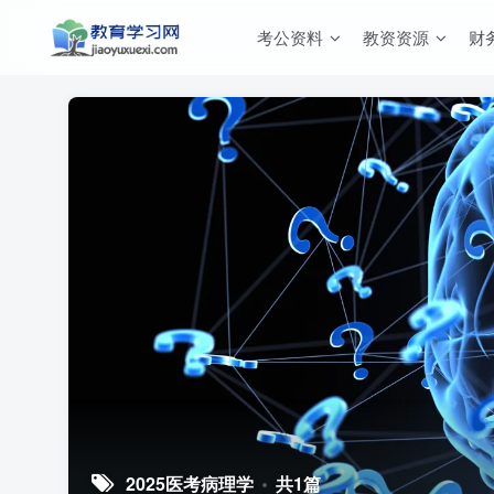
考公资料
教资资源
财
2025医考病理学
共1篇