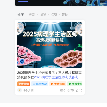
排序
更新
浏览
点赞
评论
2025病理学主治医师备考：三大模块精讲高
清视频课程
2025病理学主治医师考试备考攻
略与高清视频课程推荐
免费资源
医学网课
免费资源
张博士医考
稀缺资源
8个月前
0
75
10