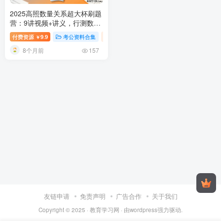
2025高照数量关系超大杯刷题
营：9讲视频+讲义，行测数量
解题这么流畅🔥
2025公务员数
付费资源
9.9
考公资料合集
视频内容
￥
量关系刷题视频及讲义
8个月前
157
友链申请
免责声明
广告合作
关于我们
Copyright © 2025 ·
教育学习网
· 由
wordpress
强力驱动.