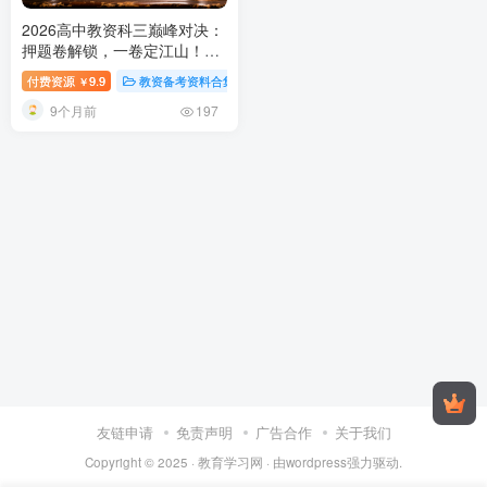
2026高中教资科三巅峰对决：
押题卷解锁，一卷定江山！
高
中教师资格考试科目三押题卷
付费资源
9.9
教资备考资料合集
￥
详解：2026数学地理历史美术
9个月前
体育英语信息技术语文备考攻
197
略
友链申请
免责声明
广告合作
关于我们
Copyright © 2025 ·
教育学习网
· 由
wordpress
强力驱动.