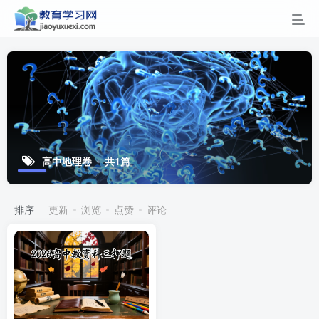
高中地理卷
共1篇
排序
更新
浏览
点赞
评论