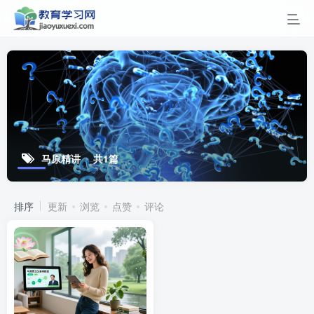
马原精讲
共1篇
排序
更新
浏览
点赞
评论