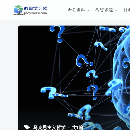
考公资料
教资资源
财
马克思主义哲学
共1篇