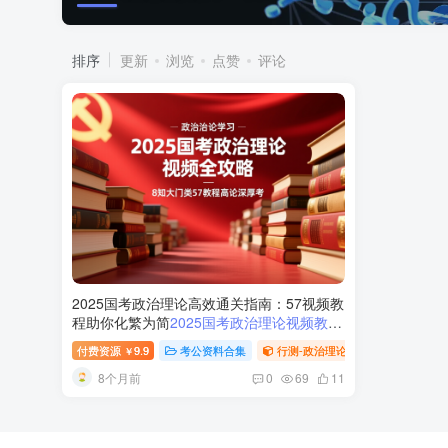
排序
更新
浏览
点赞
评论
2025国考政治理论高效通关指南：57视频教
程助你化繁为简
2025国考政治理论视频教程
汇总
付费资源
9.9
考公资料合集
行测-政治理论（国考2025新增科
￥
8个月前
0
69
11