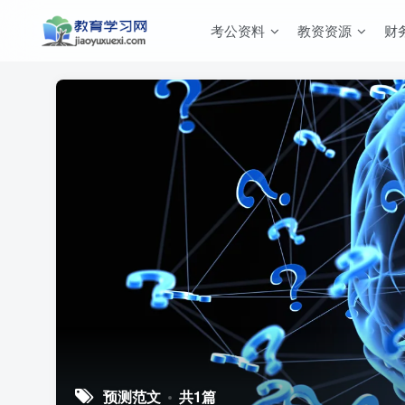
考公资料
教资资源
财
预测范文
共1篇