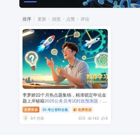
排序
更新
浏览
点赞
评论
李梦娇22个月热点题集锦，精准锁定申论金
题上岸秘籍
2025公务员考试时政预测题：李
梦娇2023-2024热点集锦，申论高分范文直
免费资源
考公资料合集
免费资源
击核心
9个月前
0
143
6