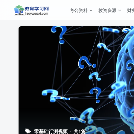
考公资料
教资资源
财
零基础行测视频
共1篇