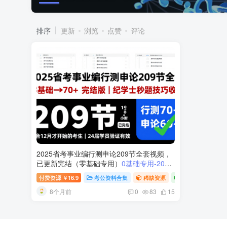
排序
更新
浏览
点赞
评论
2025省考事业编行测申论209节全套视频，
已更新完结（零基础专用）
0基础专用-2025
省考事业编行测申论209节零基础视频课程
付费资源
16.9
考公资料合集
稀缺资源
视频内容
￥
8个月前
0
83
15