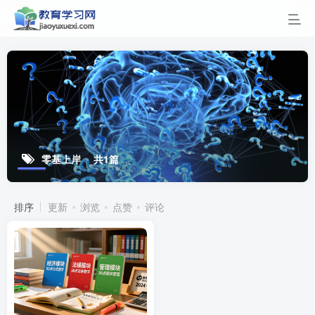
零基上岸
共1篇
排序
更新
浏览
点赞
评论