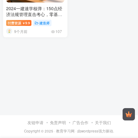
2024一建速学核弹：150点经
济法规管理直击考心，零基高
分上岸！
2024一级建造师经济
付费资源
9.9
建造师
￥
法规管理强化速学50点详解：
9个月前
高频考点记忆攻略
107
友链申请
免责声明
广告合作
关于我们
Copyright © 2025 ·
教育学习网
· 由
wordpress
强力驱动.