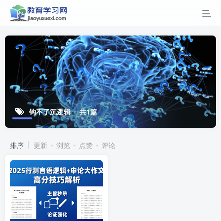
钩不了沉逻辑
共1篇
排序
更新
浏览
点赞
评论