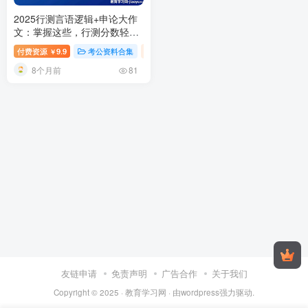
2025行测言语逻辑+申论大作
文：掌握这些，行测分数轻松
拉开差距
2025公务员行测言语
付费资源
9.9
考公资料合集
视频内容
￥
理解与逻辑推理及申论大作文
8个月前
视频教程讲义
81
友链申请
免责声明
广告合作
关于我们
Copyright © 2025 ·
教育学习网
· 由
wordpress
强力驱动.