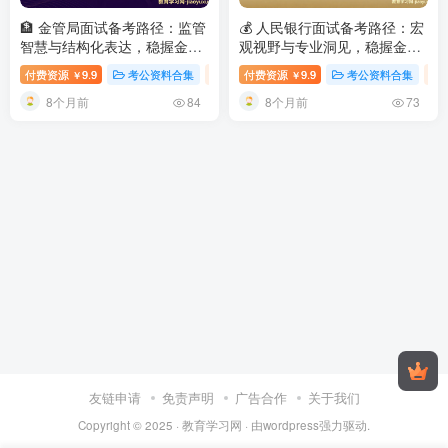
🏦 金管局面试备考路径：监管
💰 人民银行面试备考路径：宏
智慧与结构化表达，稳握金融
观视野与专业洞见，稳握金融
监督之钥
2026国考金管局面
国门钥匙
2026国考人民银行面
付费资源
9.9
考公资料合集
视频内容
付费资源
9.9
考公资料合集
￥
￥
试：结构化真题解析与高分技
试：真题解析与高分策略
8个月前
8个月前
巧
84
73
友链申请
免责声明
广告合作
关于我们
Copyright © 2025 ·
教育学习网
· 由
wordpress
强力驱动.