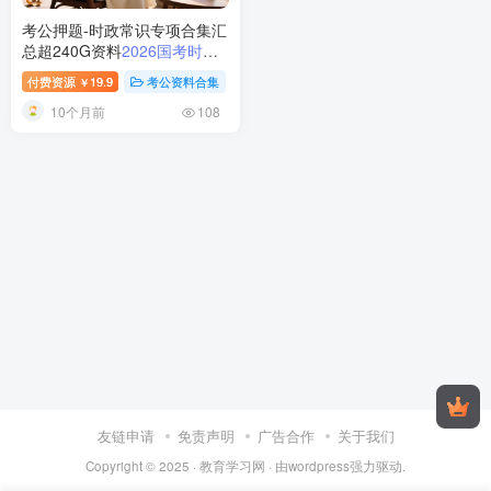
考公押题-时政常识专项合集汇
总超240G资料
2026国考时政
常识专项240G+：25年10月热
付费资源
19.9
考公资料合集
稀缺资源
视频内容
￥
点押题+李永新视频+二十届三
10个月前
中全会40题，考前必备
108
友链申请
免责声明
广告合作
关于我们
Copyright © 2025 ·
教育学习网
· 由
wordpress
强力驱动.