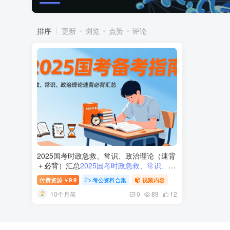
排序
更新
浏览
点赞
评论
2025国考时政急救、常识、政治理论（速背
＋必背）汇总
2025国考时政急救、常识、政
治理论（速背＋必背）汇总
付费资源
9.9
考公资料合集
视频内容
￥
10个月前
0
89
12