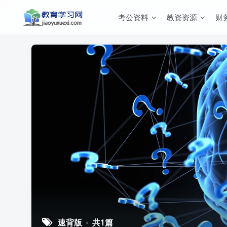
考公资料
教资资源
财
速背版
共1篇