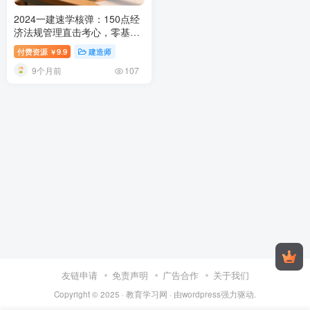
2024一建速学核弹：150点经
济法规管理直击考心，零基高
分上岸！
2024一级建造师经济
付费资源
9.9
建造师
￥
法规管理强化速学50点详解：
9个月前
高频考点记忆攻略
107
友链申请
免责声明
广告合作
关于我们
Copyright © 2025 ·
教育学习网
· 由
wordpress
强力驱动.