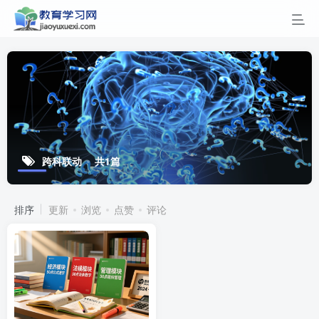
跨科联动
共1篇
排序
更新
浏览
点赞
评论