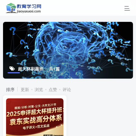
超大杯刷题班
共1篇
排序
更新
浏览
点赞
评论