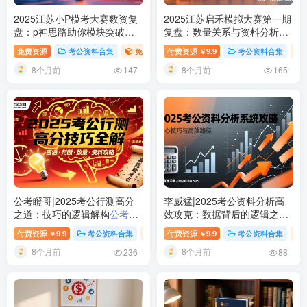
2025江苏小P模考大赛数资复
2025江苏启禾模拟大赛第一期
盘：p神思路助你模块突破
复盘：数量关系与资料分析实
2025江苏公务员数资模考大赛
战提升
2025江苏公务员数量关
免费资源
考公资料合集
免费资源
付费资源
视频内容
9.9
考公资料合集
￥
复盘
系资料分析模拟复盘
8个月前
8个月前
147
165
公考瞪哥|2025考公行测高分
李威猛|2025考公资料分析高
之道：技巧的逻辑解构
公考瞪
效攻克：数据背后的逻辑之钥
哥-2025国考省考行测高分技
2025公务员考试资料分析系统
付费资源
9.9
考公资料合集
视频内容
付费资源
9.9
考公资料合集
￥
￥
巧视频课程
视频课程
8个月前
8个月前
236
88