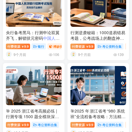
央行备考黑马：行测申论双翼
行测逆袭秘籍：1000道易错易
齐飞，解锁状元密码
中国人民
考题，公考战场上的翻盘神器
银行招聘笔试行测申论备考指
2025公考行测易错易考1000
付费资源
9.9
银行
稀缺资源
付费资源
视频内容
9.9
考公资料合集
￥
￥
南
题详解：模块化备考指南助你
9个月前
9个月前
高效提分
106
139
🎯 2025 浙江省考高频必练 |
🎯2025 年 浙江省考 “980 系统
行测专项 1500 题全模块深度
班”全流程备考攻略：方法精讲
解析：言语 + 推理 + 数量 + 资
＋强化提升＋套题演练三维导
付费资源
9.9
考公资料合集
付费资源
9.9
考公资料合集
￥
￥
料一次刷透
2025浙江省考行测
航
2025 浙江省公务员考试系统