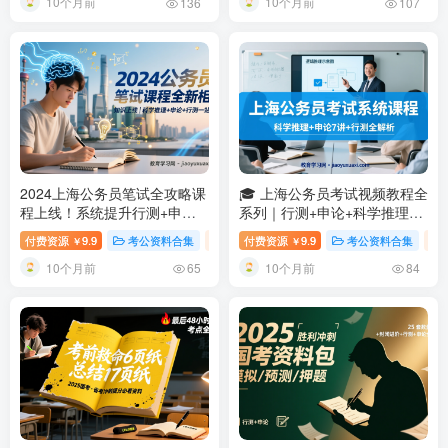
10个月前
10个月前
专项 1500 题全覆盖：言语 ·
班全流程备考攻略
136
107
推理 · 数量 · 资料四大模块
2024上海公务员笔试全攻略课
🎓 上海公务员考试视频教程全
程上线！系统提升行测+申
系列｜行测+申论+科学推理系
论，科学推理全掌握
2024上海
统课程
上海公务员考试视频教
付费资源
9.9
考公资料合集
上海市考公专题
付费资源
9.9
全国各省考公专题
考公资料合集
￥
￥
公务员笔试课程｜行测申论全
程系列｜行测+申论全科系统
10个月前
10个月前
套教学视频＋资料包一站式备
班含讲义课件
65
84
考方案