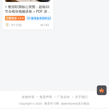
⚡ 教招职测核心突围：超格22
节全模块视频讲座 + PDF 讲
义，一次打通资料分析·数量关
付费资源
9.9
教资备考资料合集
视频内容
￥
系·判断推理
超格教招职测 22
9个月前
节视频 + 讲义 全面提升职业能
143
力倾向测验
友链申请
免责声明
广告合作
关于我们
Copyright © 2025 ·
教育学习网
· 由
wordpress
强力驱动.