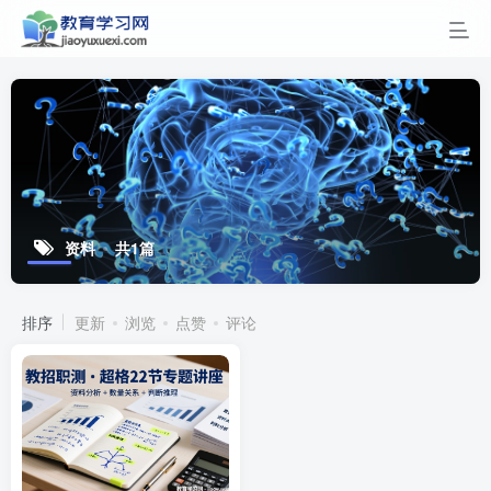
资料
共1篇
排序
更新
浏览
点赞
评论