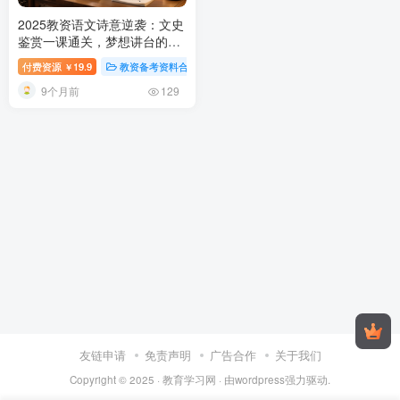
2025教资语文诗意逆袭：文史
鉴赏一课通关，梦想讲台的文
学之钥！
2025教师资格证语文
付费资源
19.9
教资备考资料合集
稀缺资源
视频内容
￥
备考指南：桂一鹤基础+早学
9个月前
班视频课件全解析
129
友链申请
免责声明
广告合作
关于我们
Copyright © 2025 ·
教育学习网
· 由
wordpress
强力驱动.