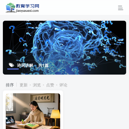
诗词讲解
共1篇
排序
更新
浏览
点赞
评论