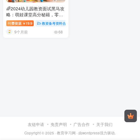
🌈2024幼儿园教资面试黑马攻
略：萌娃课堂高分秘籍，零基
础变幼儿教育达人！
2024幼儿
付费资源
19.9
教资备考资料合集
稀缺资源
视频内容
￥
园教师资格证面试备考指南：
9个月前
结构化+试讲技巧详解
68
友链申请
免责声明
广告合作
关于我们
Copyright © 2025 ·
教育学习网
· 由
wordpress
强力驱动.