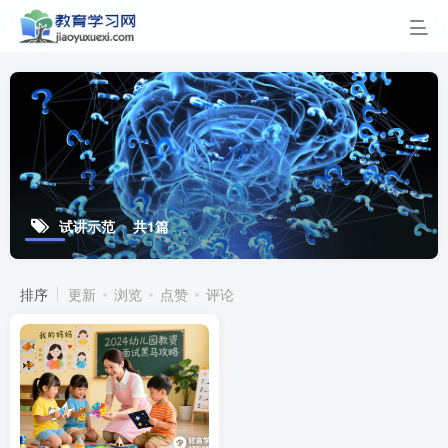
试讲示范
共1篇
排序
更新
浏览
点赞
评论