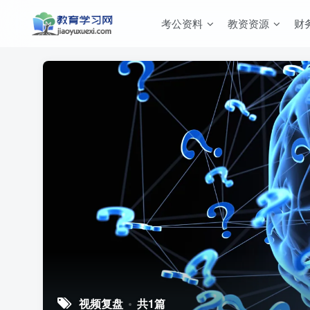
考公资料
教资资源
财
视频复盘
共1篇