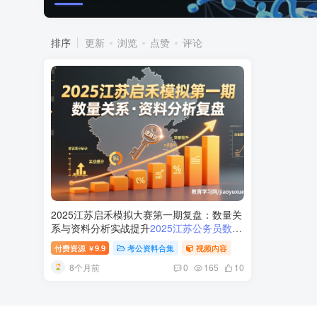
排序
更新
浏览
点赞
评论
2025江苏启禾模拟大赛第一期复盘：数量关
系与资料分析实战提升
2025江苏公务员数量
关系资料分析模拟复盘
付费资源
9.9
考公资料合集
视频内容
￥
8个月前
0
165
10