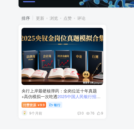
排序
更新
浏览
点赞
评论
央行上岸最硬核弹药：全岗位近十年真题
+高仿模拟一次吃透
2025中国人民银行招聘
全岗位真题模拟卷解析
付费资源
9.9
银行
￥
9个月前
0
76
9